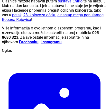
Ulaznice možete nabaviti putem
sustava Entrio
te na ulazu u
klub na dan koncerta. Ljetna zabava tu ne staje jer je vrijedna
ekipa Haciende pripremila pregršt odličnih koncerata, tako
vas u
petak, 23. kolovoza očekuje nastup mega popularnog
Bobana Rajovića
!
Više informacija o ovoljetnom glazbenom programu, kao i
rezervacije stolova možete ostvariti na broj mobitela
095
8680 323
. Za sve ostale informacije zapratite ih na
njihovom
Facebooku
i
Instagramu
.
Oglas