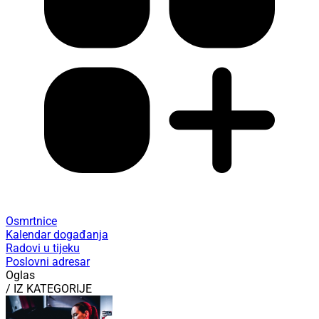
Osmrtnice
Kalendar događanja
Radovi u tijeku
Poslovni adresar
Oglas
/ IZ KATEGORIJE