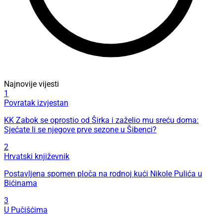
Najnovije vijesti
1
Povratak izvjestan
KK Zabok se oprostio od Širka i zaželio mu sreću doma:
Sjećate li se njegove prve sezone u Šibenci?
2
Hrvatski književnik
Postavljena spomen ploča na rodnoj kući Nikole Pulića u
Bićinama
3
U Pučišćima