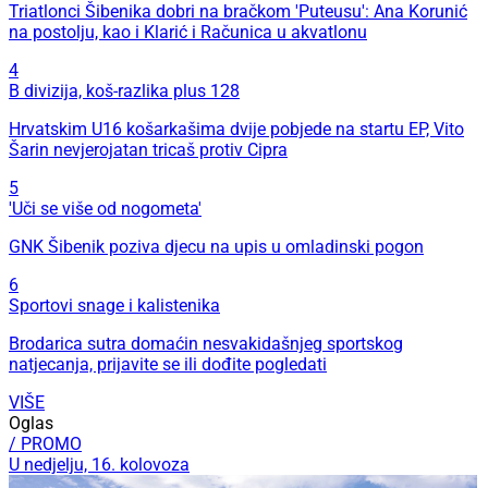
Triatlonci Šibenika dobri na bračkom 'Puteusu': Ana Korunić
na postolju, kao i Klarić i Računica u akvatlonu
4
B divizija, koš-razlika plus 128
Hrvatskim U16 košarkašima dvije pobjede na startu EP, Vito
Šarin nevjerojatan tricaš protiv Cipra
5
'Uči se više od nogometa'
GNK Šibenik poziva djecu na upis u omladinski pogon
6
Sportovi snage i kalistenika
Brodarica sutra domaćin nesvakidašnjeg sportskog
natjecanja, prijavite se ili dođite pogledati
VIŠE
Oglas
/ PROMO
U nedjelju, 16. kolovoza