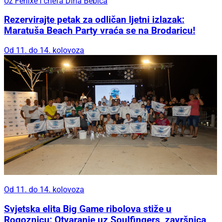
Uz Fenixe i chefa Dina Bebića
Rezervirajte petak za odličan ljetni izlazak:
Maratuša Beach Party vraća se na Brodaricu!
Od 11. do 14. kolovoza
Od 11. do 14. kolovoza
Svjetska elita Big Game ribolova stiže u
Rogoznicu: Otvaranje uz Soulfingers, završnica