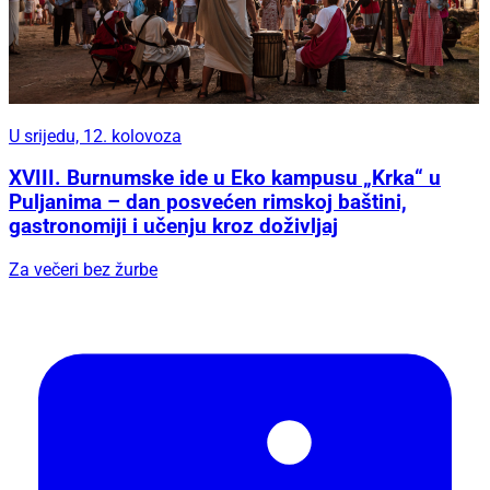
U srijedu, 12. kolovoza
XVIII. Burnumske ide u Eko kampusu „Krka“ u
Puljanima – dan posvećen rimskoj baštini,
gastronomiji i učenju kroz doživljaj
Za večeri bez žurbe