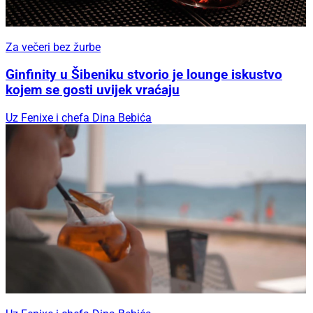
Za večeri bez žurbe
Ginfinity u Šibeniku stvorio je lounge iskustvo
kojem se gosti uvijek vraćaju
Uz Fenixe i chefa Dina Bebića