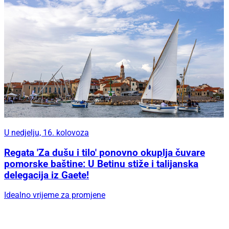
U nedjelju, 16. kolovoza
Regata 'Za dušu i tilo' ponovno okuplja čuvare
pomorske baštine: U Betinu stiže i talijanska
delegacija iz Gaete!
Idealno vrijeme za promjene