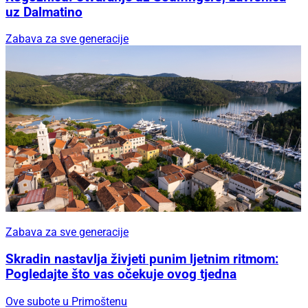
uz Dalmatino
Zabava za sve generacije
Zabava za sve generacije
Skradin nastavlja živjeti punim ljetnim ritmom:
Pogledajte što vas očekuje ovog tjedna
Ove subote u Primoštenu