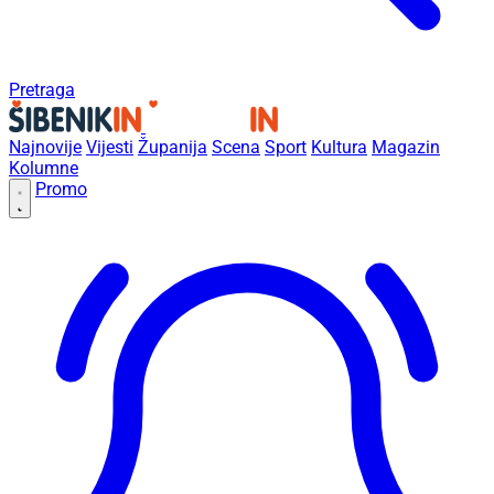
Pretraga
Najnovije
Vijesti
Županija
Scena
Sport
Kultura
Magazin
Kolumne
Promo