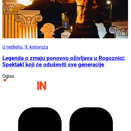
U nedjelju, 9. kolovoza
Legenda o zmaju ponovno oživljava u Rogoznici:
Spektakl koji će oduševiti sve generacije
Oglas