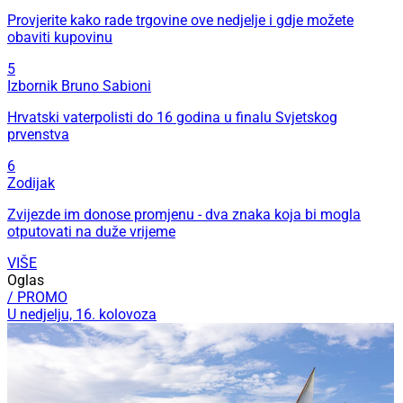
Provjerite kako rade trgovine ove nedjelje i gdje možete
obaviti kupovinu
5
Izbornik Bruno Sabioni
Hrvatski vaterpolisti do 16 godina u finalu Svjetskog
prvenstva
6
Zodijak
Zvijezde im donose promjenu - dva znaka koja bi mogla
otputovati na duže vrijeme
VIŠE
Oglas
/ PROMO
U nedjelju, 16. kolovoza