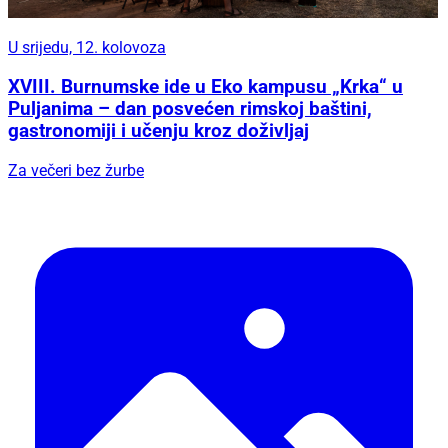
U srijedu, 12. kolovoza
XVIII. Burnumske ide u Eko kampusu „Krka“ u
Puljanima – dan posvećen rimskoj baštini,
gastronomiji i učenju kroz doživljaj
Za večeri bez žurbe