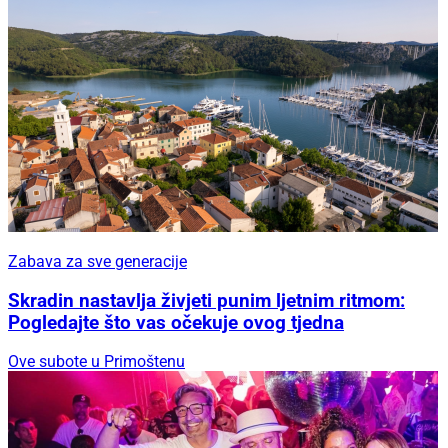
Zabava za sve generacije
Skradin nastavlja živjeti punim ljetnim ritmom:
Pogledajte što vas očekuje ovog tjedna
Ove subote u Primoštenu