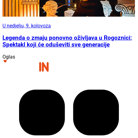
U nedjelju, 9. kolovoza
Legenda o zmaju ponovno oživljava u Rogoznici:
Spektakl koji će oduševiti sve generacije
Oglas