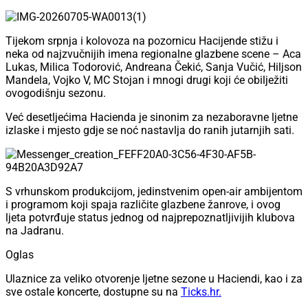
Tijekom srpnja i kolovoza na pozornicu Hacijende stižu i
neka od najzvučnijih imena regionalne glazbene scene – Aca
Lukas, Milica Todorović, Andreana Čekić, Sanja Vučić, Hiljson
Mandela, Vojko V, MC Stojan i mnogi drugi koji će obilježiti
ovogodišnju sezonu.
Već desetljećima Hacienda je sinonim za nezaboravne ljetne
izlaske i mjesto gdje se noć nastavlja do ranih jutarnjih sati.
S vrhunskom produkcijom, jedinstvenim open-air ambijentom
i programom koji spaja različite glazbene žanrove, i ovog
ljeta potvrđuje status jednog od najprepoznatljivijih klubova
na Jadranu.
Oglas
Ulaznice za veliko otvorenje ljetne sezone u Haciendi, kao i za
sve ostale koncerte, dostupne su na
Ticks.hr⁠.