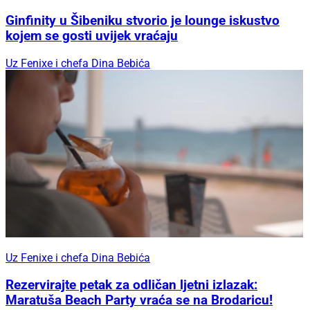
Ginfinity u Šibeniku stvorio je lounge iskustvo
kojem se gosti uvijek vraćaju
Uz Fenixe i chefa Dina Bebića
Uz Fenixe i chefa Dina Bebića
Rezervirajte petak za odličan ljetni izlazak:
Maratuša Beach Party vraća se na Brodaricu!