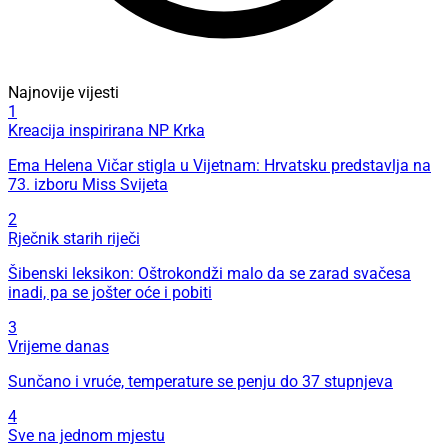
Najnovije vijesti
1
Kreacija inspirirana NP Krka
Ema Helena Vičar stigla u Vijetnam: Hrvatsku predstavlja na
73. izboru Miss Svijeta
2
Rječnik starih riječi
Šibenski leksikon: Oštrokondži malo da se zarad svačesa
inadi, pa se jošter oće i pobiti
3
Vrijeme danas
Sunčano i vruće, temperature se penju do 37 stupnjeva
4
Sve na jednom mjestu