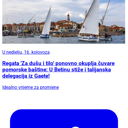
U nedjelju, 16. kolovoza
Regata 'Za dušu i tilo' ponovno okuplja čuvare
pomorske baštine: U Betinu stiže i talijanska
delegacija iz Gaete!
Idealno vrijeme za promjene