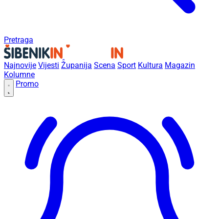
Pretraga
Najnovije
Vijesti
Županija
Scena
Sport
Kultura
Magazin
Kolumne
Promo