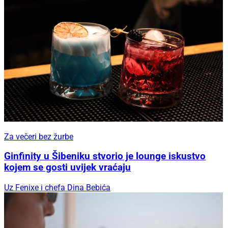
Za večeri bez žurbe
Ginfinity u Šibeniku stvorio je lounge iskustvo
kojem se gosti uvijek vraćaju
Uz Fenixe i chefa Dina Bebića