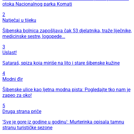
otoka Nacionalnog parka Kornati
2
Natječaj u tijeku
Šibenska bolnica zapošljava čak 53 djelatnika, traže liječnike,
medicinske sestre, logopede...
3
Uslast!
Sataraš, spiza koja miriše na lito i stare šibenske kužine
4
Modni đir
Šibenske ulice kao ljetna modna pista: Pogledajte tko nam je
zapeo za oko!
5
Druga strana priče
'Sve je gore iz godine u godinu': Murterinka opisala tamnu
stranu turističke sezone