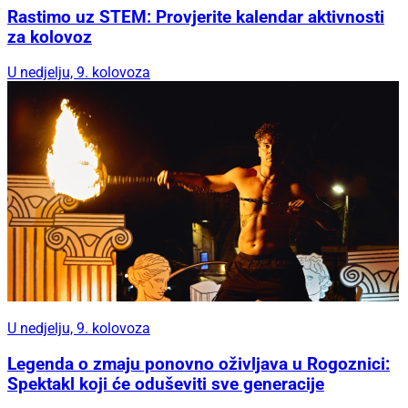
Rastimo uz STEM: Provjerite kalendar aktivnosti
za kolovoz
U nedjelju, 9. kolovoza
U nedjelju, 9. kolovoza
Legenda o zmaju ponovno oživljava u Rogoznici:
Spektakl koji će oduševiti sve generacije