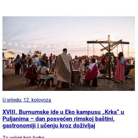
U srijedu, 12. kolovoza
XVIII. Burnumske ide u Eko kampusu „Krka“ u
Puljanima – dan posvećen rimskoj baštini,
gastronomiji i učenju kroz doživljaj
Za večeri bez žurbe