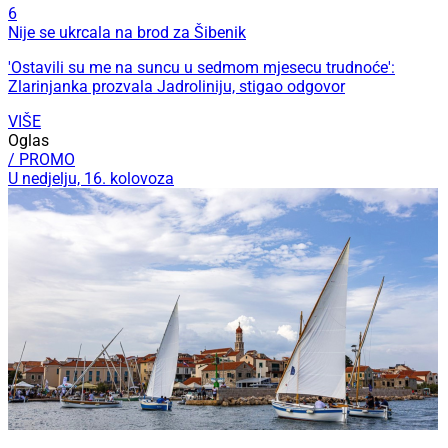
6
Nije se ukrcala na brod za Šibenik
'Ostavili su me na suncu u sedmom mjesecu trudnoće':
Zlarinjanka prozvala Jadroliniju, stigao odgovor
VIŠE
Oglas
/ PROMO
U nedjelju, 16. kolovoza