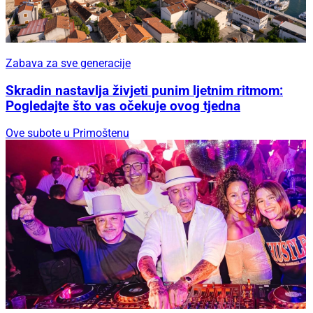
Zabava za sve generacije
Skradin nastavlja živjeti punim ljetnim ritmom:
Pogledajte što vas očekuje ovog tjedna
Ove subote u Primoštenu