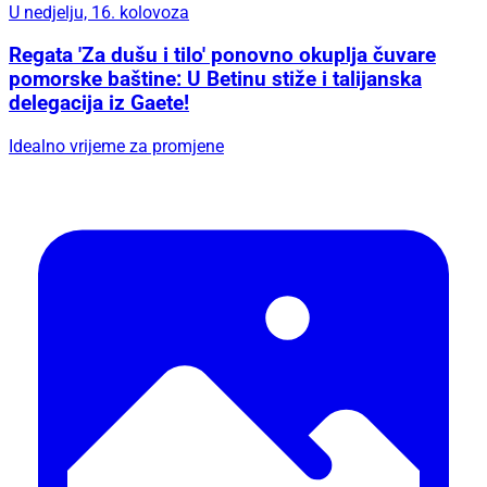
U nedjelju, 16. kolovoza
Regata 'Za dušu i tilo' ponovno okuplja čuvare
pomorske baštine: U Betinu stiže i talijanska
delegacija iz Gaete!
Idealno vrijeme za promjene