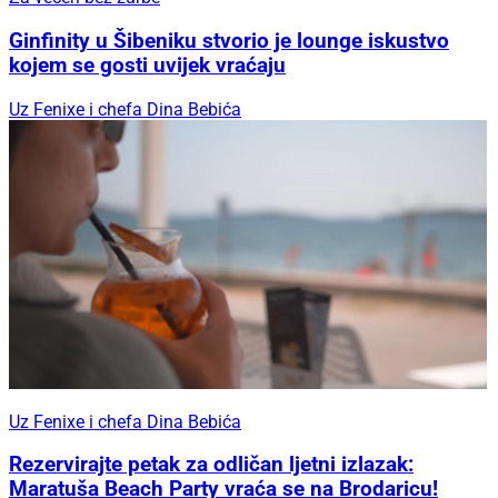
Ginfinity u Šibeniku stvorio je lounge iskustvo
kojem se gosti uvijek vraćaju
Uz Fenixe i chefa Dina Bebića
Uz Fenixe i chefa Dina Bebića
Rezervirajte petak za odličan ljetni izlazak:
Maratuša Beach Party vraća se na Brodaricu!