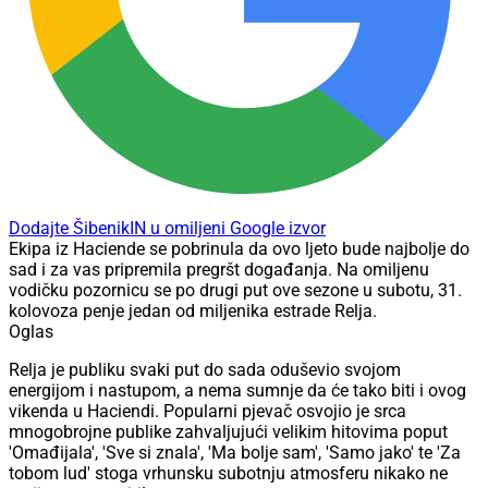
Dodajte ŠibenikIN u omiljeni Google izvor
Ekipa iz Haciende se pobrinula da ovo ljeto bude najbolje do
sad i za vas pripremila pregršt događanja. Na omiljenu
vodičku pozornicu se po drugi put ove sezone u subotu, 31.
kolovoza penje jedan od miljenika estrade Relja.
Oglas
Relja je publiku svaki put do sada oduševio svojom
energijom i nastupom, a nema sumnje da će tako biti i ovog
vikenda u Haciendi. Popularni pjevač osvojio je srca
mnogobrojne publike zahvaljujući velikim hitovima poput
'Omađijala', 'Sve si znala', 'Ma bolje sam', 'Samo jako' te 'Za
tobom lud' stoga vrhunsku subotnju atmosferu nikako ne