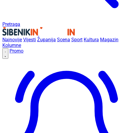
Pretraga
Najnovije
Vijesti
Županija
Scena
Sport
Kultura
Magazin
Kolumne
Promo