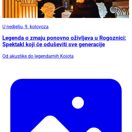
U nedjelju, 9. kolovoza
Legenda o zmaju ponovno oživljava u Rogoznici:
Spektakl koji će oduševiti sve generacije
Od akustike do legendarnih Kojota