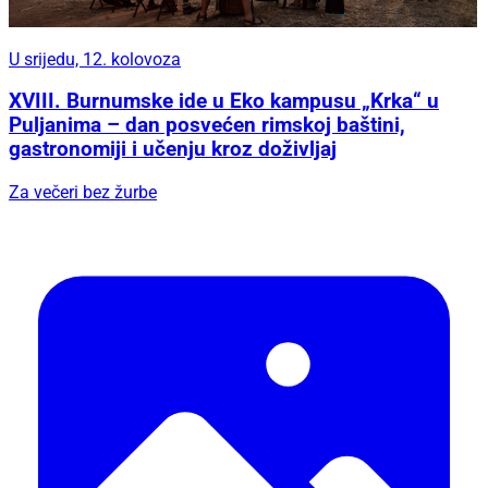
U srijedu, 12. kolovoza
XVIII. Burnumske ide u Eko kampusu „Krka“ u
Puljanima – dan posvećen rimskoj baštini,
gastronomiji i učenju kroz doživljaj
Za večeri bez žurbe