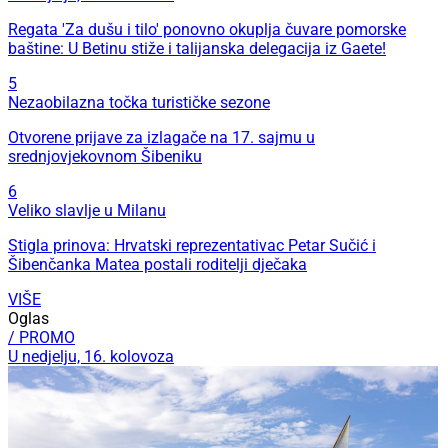
Regata 'Za dušu i tilo' ponovno okuplja čuvare pomorske
baštine: U Betinu stiže i talijanska delegacija iz Gaete!
5
Nezaobilazna točka turističke sezone
Otvorene prijave za izlagače na 17. sajmu u
srednjovjekovnom Šibeniku
6
Veliko slavlje u Milanu
Stigla prinova: Hrvatski reprezentativac Petar Sučić i
Šibenčanka Matea postali roditelji dječaka
VIŠE
Oglas
/ PROMO
U nedjelju, 16. kolovoza