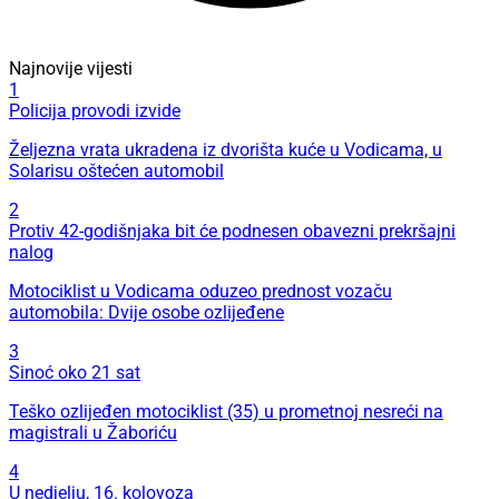
Najnovije vijesti
1
Policija provodi izvide
Željezna vrata ukradena iz dvorišta kuće u Vodicama, u
Solarisu oštećen automobil
2
Protiv 42-godišnjaka bit će podnesen obavezni prekršajni
nalog
Motociklist u Vodicama oduzeo prednost vozaču
automobila: Dvije osobe ozlijeđene
3
Sinoć oko 21 sat
Teško ozlijeđen motociklist (35) u prometnoj nesreći na
magistrali u Žaboriću
4
U nedjelju, 16. kolovoza