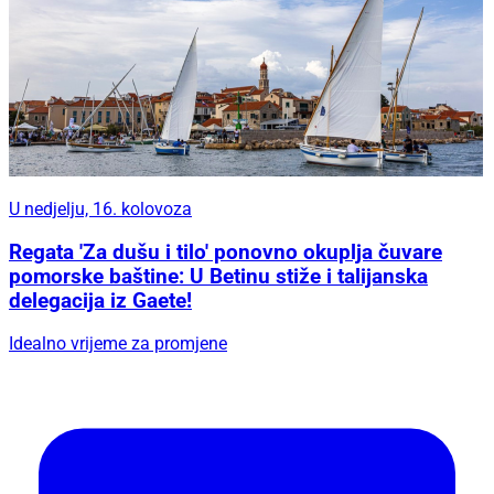
U nedjelju, 16. kolovoza
Regata 'Za dušu i tilo' ponovno okuplja čuvare
pomorske baštine: U Betinu stiže i talijanska
delegacija iz Gaete!
Idealno vrijeme za promjene