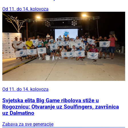
Od 11. do 14. kolovoza
Od 11. do 14. kolovoza
Svjetska elita Big Game ribolova stiže u
Rogoznicu: Otvaranje uz Soulfingers, završnica
uz Dalmatino
Zabava za sve generacije