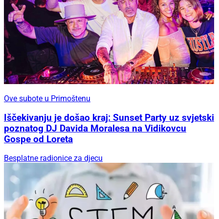
Ove subote u Primoštenu
Iščekivanju je došao kraj: Sunset Party uz svjetski
poznatog DJ Davida Moralesa na Vidikovcu
Gospe od Loreta
Besplatne radionice za djecu