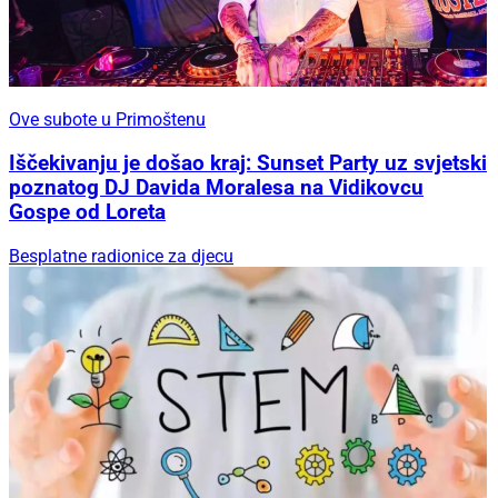
Ove subote u Primoštenu
Iščekivanju je došao kraj: Sunset Party uz svjetski
poznatog DJ Davida Moralesa na Vidikovcu
Gospe od Loreta
Besplatne radionice za djecu