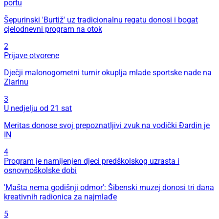
portu
Šepurinski 'Burtiž' uz tradicionalnu regatu donosi i bogat
cjelodnevni program na otok
2
Prijave otvorene
Dječji malonogometni turnir okuplja mlade sportske nade na
Zlarinu
3
U nedjelju od 21 sat
Meritas donose svoj prepoznatljivi zvuk na vodički Đardin je
IN
4
Program je namijenjen djeci predškolskog uzrasta i
osnovnoškolske dobi
'Mašta nema godišnji odmor': Šibenski muzej donosi tri dana
kreativnih radionica za najmlađe
5