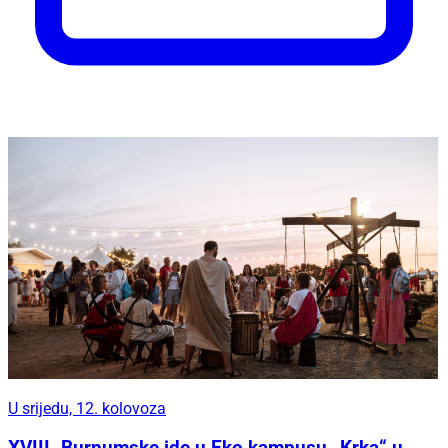
U srijedu, 12. kolovoza
XVIII. Burnumske ide u Eko kampusu „Krka“ u