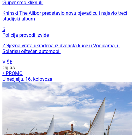
'Super smo kliknuli'
Kninski The Alibor predstavio novu pjevačicu i najavio treći
studijski album
6
Policija provodi izvide
Željezna vrata ukradena iz dvorišta kuće u Vodicama, u
Solarisu oštećen automobil
VIŠE
Oglas
/ PROMO
U nedjelju, 16. kolovoza