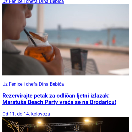
Uz Fenixe i chefa Dina Bebića
Uz Fenixe i chefa Dina Bebića
Rezervirajte petak za odličan ljetni izlazak:
Maratuša Beach Party vraća se na Brodaricu!
Od 11. do 14. kolovoza