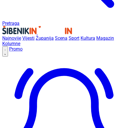
Pretraga
Najnovije
Vijesti
Županija
Scena
Sport
Kultura
Magazin
Kolumne
Promo