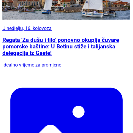
U nedjelju, 16. kolovoza
Regata 'Za dušu i tilo' ponovno okuplja čuvare
pomorske baštine: U Betinu stiže i talijanska
delegacija iz Gaete!
Idealno vrijeme za promjene