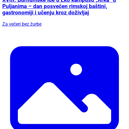
Puljanima – dan posvećen rimskoj baštini,
gastronomiji i učenju kroz doživljaj
Za večeri bez žurbe