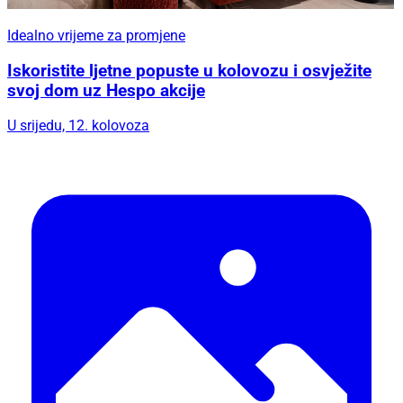
Idealno vrijeme za promjene
Iskoristite ljetne popuste u kolovozu i osvježite
svoj dom uz Hespo akcije
U srijedu, 12. kolovoza