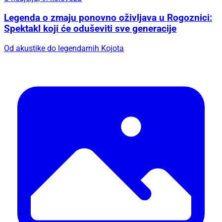
Legenda o zmaju ponovno oživljava u Rogoznici:
Spektakl koji će oduševiti sve generacije
Od akustike do legendarnih Kojota