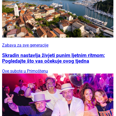
Zabava za sve generacije
Skradin nastavlja živjeti punim ljetnim ritmom:
Pogledajte što vas očekuje ovog tjedna
Ove subote u Primoštenu