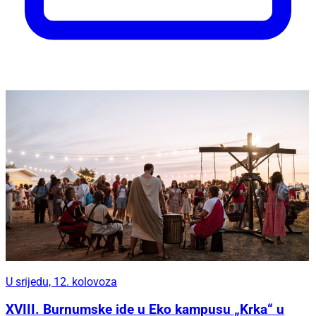
U srijedu, 12. kolovoza
XVIII. Burnumske ide u Eko kampusu „Krka“ u