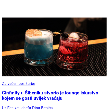
Za večeri bez žurbe
Ginfinity u Šibeniku stvorio je lounge iskustvo
kojem se gosti uvijek vraćaju
Uz Fenixe i chefa Dina Bebića