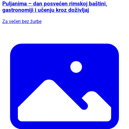
Puljanima – dan posvećen rimskoj baštini,
gastronomiji i učenju kroz doživljaj
Za večeri bez žurbe