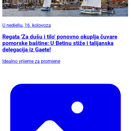
U nedjelju, 16. kolovoza
Regata 'Za dušu i tilo' ponovno okuplja čuvare
pomorske baštine: U Betinu stiže i talijanska
delegacija iz Gaete!
Idealno vrijeme za promjene