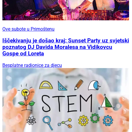
Ove subote u Primoštenu
Iščekivanju je došao kraj: Sunset Party uz svjetski
poznatog DJ Davida Moralesa na Vidikovcu
Gospe od Loreta
Besplatne radionice za djecu