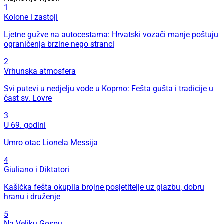
1
Kolone i zastoji
Ljetne gužve na autocestama: Hrvatski vozači manje poštuju
ograničenja brzine nego stranci
2
Vrhunska atmosfera
Svi putevi u nedjelju vode u Koprno: Fešta gušta i tradicije u
čast sv. Lovre
3
U 69. godini
Umro otac Lionela Messija
4
Giuliano i Diktatori
Kašićka fešta okupila brojne posjetitelje uz glazbu, dobru
hranu i druženje
5
Na Veliku Gospu