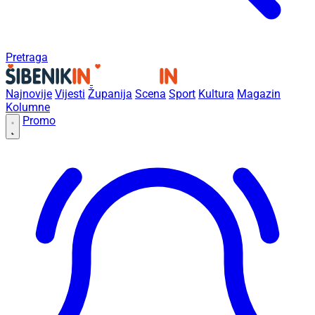
Pretraga
Najnovije
Vijesti
Županija
Scena
Sport
Kultura
Magazin
Kolumne
Promo