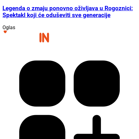
Legenda o zmaju ponovno oživljava u Rogoznici:
Spektakl koji će oduševiti sve generacije
Oglas