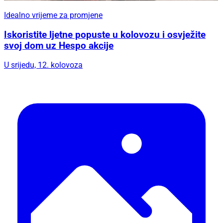
Idealno vrijeme za promjene
Iskoristite ljetne popuste u kolovozu i osvježite
svoj dom uz Hespo akcije
U srijedu, 12. kolovoza