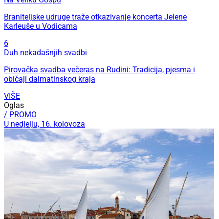
Braniteljske udruge traže otkazivanje koncerta Jelene
Karleuše u Vodicama
6
Duh nekadašnjih svadbi
Pirovačka svadba večeras na Rudini: Tradicija, pjesma i
običaji dalmatinskog kraja
VIŠE
Oglas
/ PROMO
U nedjelju, 16. kolovoza