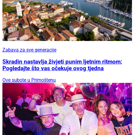
Zabava za sve generacije
Skradin nastavlja živjeti punim ljetnim ritmom:
Pogledajte što vas očekuje ovog tjedna
Ove subote u Primoštenu