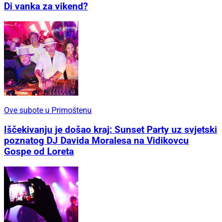
Di vanka za vikend?
Ove subote u Primoštenu
Iščekivanju je došao kraj: Sunset Party uz svjetski
poznatog DJ Davida Moralesa na Vidikovcu
Gospe od Loreta