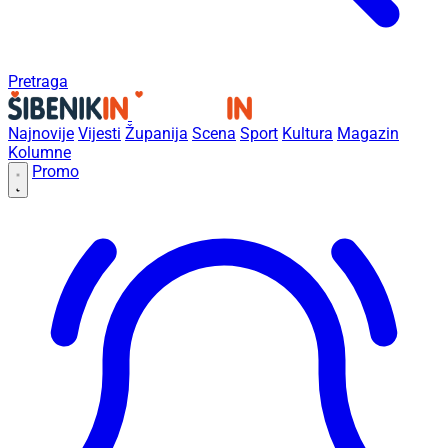
Pretraga
Najnovije
Vijesti
Županija
Scena
Sport
Kultura
Magazin
Kolumne
Promo