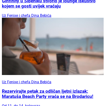
Ginfinity u Šibeniku stvorio je lounge iskustvo
kojem se gosti uvijek vraćaju
Uz Fenixe i chefa Dina Bebića
Uz Fenixe i chefa Dina Bebića
Rezervirajte petak za odličan ljetni izlazak:
Maratuša Beach Party vraća se na Brodaricu!
Od 11. do 14. kolovoza