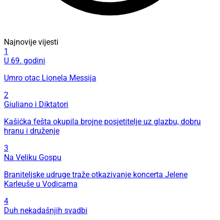
Najnovije vijesti
1
U 69. godini
Umro otac Lionela Messija
2
Giuliano i Diktatori
Kašićka fešta okupila brojne posjetitelje uz glazbu, dobru
hranu i druženje
3
Na Veliku Gospu
Braniteljske udruge traže otkazivanje koncerta Jelene
Karleuše u Vodicama
4
Duh nekadašnjih svadbi