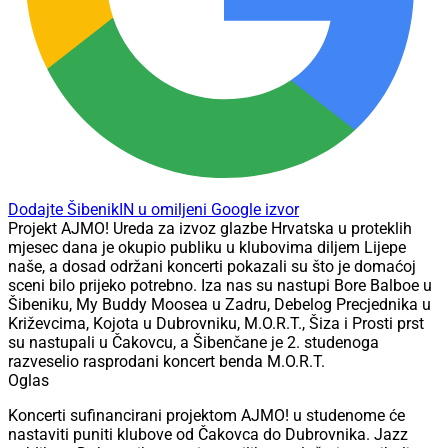
Dodajte ŠibenikIN u omiljeni Google izvor
Projekt AJMO! Ureda za izvoz glazbe Hrvatska u proteklih
mjesec dana je okupio publiku u klubovima diljem Lijepe
naše, a dosad održani koncerti pokazali su što je domaćoj
sceni bilo prijeko potrebno. Iza nas su nastupi Bore Balboe u
Šibeniku, My Buddy Moosea u Zadru, Debelog Precjednika u
Križevcima, Kojota u Dubrovniku, M.O.R.T., Šiza i Prosti prst
su nastupali u Čakovcu, a Šibenčane je 2. studenoga
razveselio rasprodani koncert benda M.O.R.T.
Oglas
Koncerti sufinancirani projektom AJMO! u studenome će
nastaviti puniti klubove od Čakovca do Dubrovnika. Jazz