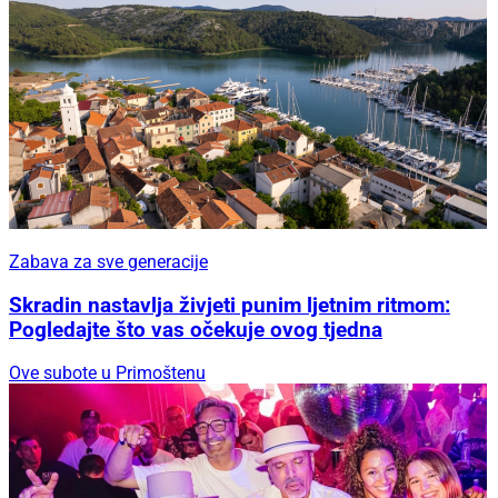
Zabava za sve generacije
Skradin nastavlja živjeti punim ljetnim ritmom:
Pogledajte što vas očekuje ovog tjedna
Ove subote u Primoštenu