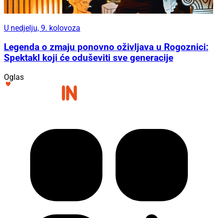
U nedjelju, 9. kolovoza
Legenda o zmaju ponovno oživljava u Rogoznici:
Spektakl koji će oduševiti sve generacije
Oglas