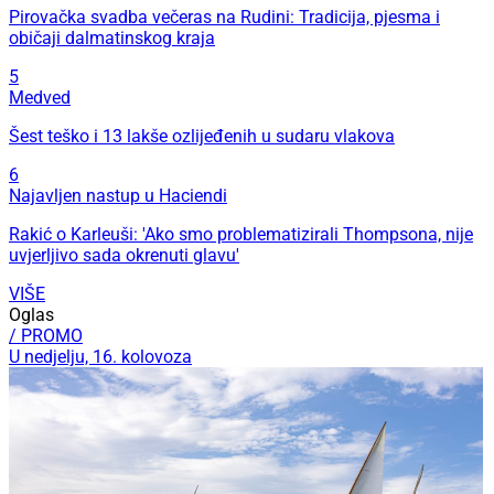
Pirovačka svadba večeras na Rudini: Tradicija, pjesma i
običaji dalmatinskog kraja
5
Medved
Šest teško i 13 lakše ozlijeđenih u sudaru vlakova
6
Najavljen nastup u Haciendi
Rakić o Karleuši: 'Ako smo problematizirali Thompsona, nije
uvjerljivo sada okrenuti glavu'
VIŠE
Oglas
/ PROMO
U nedjelju, 16. kolovoza