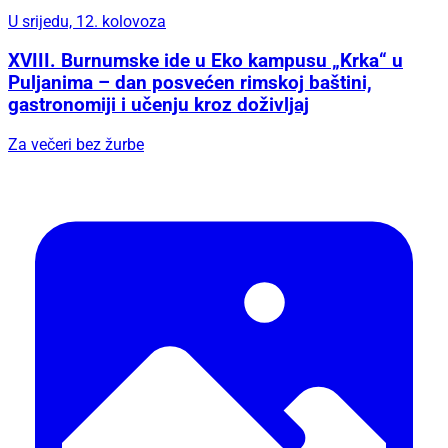
U srijedu, 12. kolovoza
XVIII. Burnumske ide u Eko kampusu „Krka“ u
Puljanima – dan posvećen rimskoj baštini,
gastronomiji i učenju kroz doživljaj
Za večeri bez žurbe