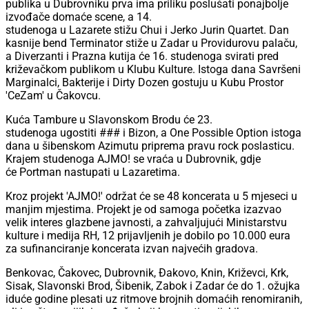
publika u Dubrovniku prva ima priliku poslušati ponajbolje
izvođače domaće scene, a 14.
studenoga u Lazarete stižu Chui i Jerko Jurin Quartet. Dan
kasnije bend Terminator stiže u Zadar u Providurovu palaču,
a Diverzanti i Prazna kutija će 16. studenoga svirati pred
križevačkom publikom u Klubu Kulture. Istoga dana Savršeni
Marginalci, Bakterije i Dirty Dozen gostuju u Kubu Prostor
'CeZam' u Čakovcu.
Kuća Tambure u Slavonskom Brodu će 23.
studenoga ugostiti ### i Bizon, a One Possible Option istoga
dana u šibenskom Azimutu priprema pravu rock poslasticu.
Krajem studenoga AJMO! se vraća u Dubrovnik, gdje
će Portman nastupati u Lazaretima.
Kroz projekt 'AJMO!' održat će se 48 koncerata u 5 mjeseci u
manjim mjestima. Projekt je od samoga početka izazvao
velik interes glazbene javnosti, a zahvaljujući Ministarstvu
kulture i medija RH, 12 prijavljenih je dobilo po 10.000 eura
za sufinanciranje koncerata izvan najvećih gradova.
Benkovac, Čakovec, Dubrovnik, Đakovo, Knin, Križevci, Krk,
Sisak, Slavonski Brod, Šibenik, Zabok i Zadar će do 1. ožujka
iduće godine plesati uz ritmove brojnih domaćih renomiranih,