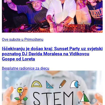
Ove subote u Primoštenu
Iščekivanju je došao kraj: Sunset Party uz svjetski
poznatog DJ Davida Moralesa na Vidikovcu
Gospe od Loreta
Besplatne radionice za djecu