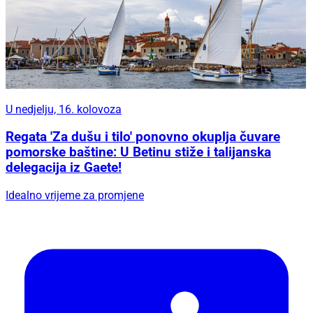
U nedjelju, 16. kolovoza
Regata 'Za dušu i tilo' ponovno okuplja čuvare
pomorske baštine: U Betinu stiže i talijanska
delegacija iz Gaete!
Idealno vrijeme za promjene