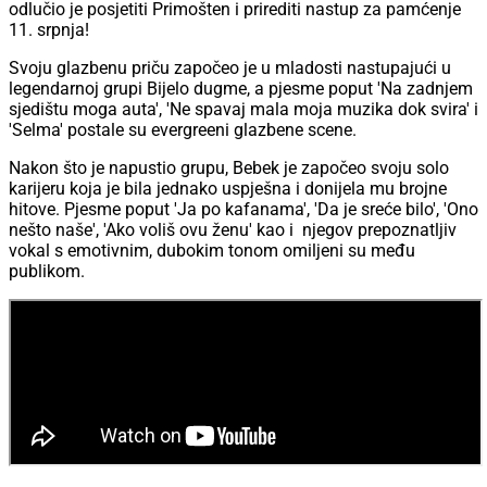
odlučio je posjetiti Primošten i prirediti nastup za pamćenje
11. srpnja!
Svoju glazbenu priču započeo je u mladosti nastupajući u
legendarnoj grupi Bijelo dugme, a pjesme poput 'Na zadnjem
sjedištu moga auta', 'Ne spavaj mala moja muzika dok svira' i
'Selma' postale su evergreeni glazbene scene.
Nakon što je napustio grupu, Bebek je započeo svoju solo
karijeru koja je bila jednako uspješna i donijela mu brojne
hitove. Pjesme poput 'Ja po kafanama', 'Da je sreće bilo', 'Ono
nešto naše', 'Ako voliš ovu ženu' kao i njegov prepoznatljiv
vokal s emotivnim, dubokim tonom omiljeni su među
publikom.