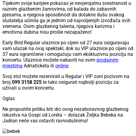
Tijekom svoje karijere pokazao je nevjerojatnu svestranost u
raznim glazbenim žanrovima, od balada do zabavnih
pjesama, a njegova sposobnost da dotakne dušu svakog
slušatelja učinila ga je jednim od najvoljenijih izvođača svih
vremena. Osim glazbenog talenta, njegova karizma i
emotivna dubina nisu prošle nezapaženo!
Early Bird Regular ulaznice po cijeni od 27 eura osiguravaju
vam ulazak na ovaj spektakl, dok su VIP ulaznice po cijeni od
37 eura ograničene i omogućuju vam ekskluzivnu poziciju na
koncertu. Ulaznice možete nabaviti na svim
prodajnim
mjestima
Adriaticketa ili
online
.
Svoj stol možete rezervirati u Regular i VIP zoni pozivom na
broj
099 3158 225
te tako osigurati najbolji poziciju za
uživati u ovom koncertu.
Oglas
Ne propustite priliku biti dio ovog nezaboravnog glazbenog
iskustva na Gospi od Loreta – dolazak Željka Bebeka na
Jadran neće vas ostaviti ravnodušnima!