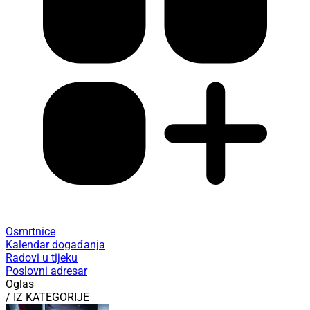
Osmrtnice
Kalendar događanja
Radovi u tijeku
Poslovni adresar
Oglas
/ IZ KATEGORIJE