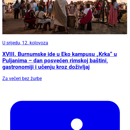
U srijedu, 12. kolovoza
XVIII. Burnumske ide u Eko kampusu „Krka“ u
Puljanima – dan posvećen rimskoj baštini,
gastronomiji i učenju kroz doživljaj
Za večeri bez žurbe