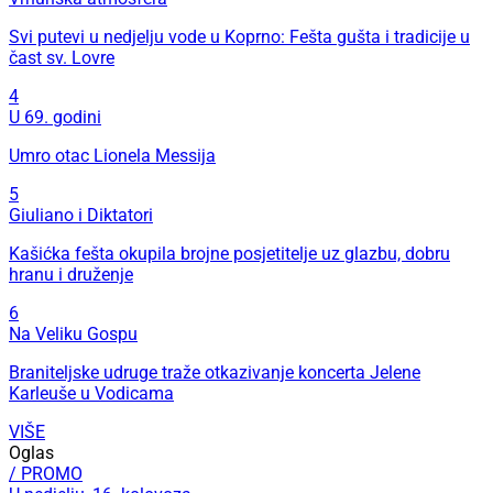
Svi putevi u nedjelju vode u Koprno: Fešta gušta i tradicije u
čast sv. Lovre
4
U 69. godini
Umro otac Lionela Messija
5
Giuliano i Diktatori
Kašićka fešta okupila brojne posjetitelje uz glazbu, dobru
hranu i druženje
6
Na Veliku Gospu
Braniteljske udruge traže otkazivanje koncerta Jelene
Karleuše u Vodicama
VIŠE
Oglas
/ PROMO