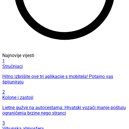
Najnovije vijesti
1
Stručnjaci
Hitno izbrišite ove tri aplikacije s mobitela! Potajno vas
špijuniraju
2
Kolone i zastoji
Ljetne gužve na autocestama: Hrvatski vozači manje poštuju
ograničenja brzine nego stranci
3
Vrhunska atmosfera