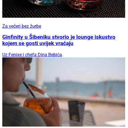
Za večeri bez žurbe
Ginfinity u Šibeniku stvorio je lounge iskustvo
kojem se gosti uvijek vraćaju
Uz Fenixe i chefa Dina Bebića