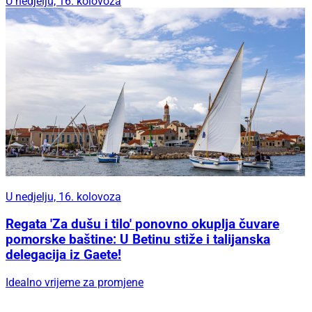
U nedjelju, 16. kolovoza
U nedjelju, 16. kolovoza
Regata 'Za dušu i tilo' ponovno okuplja čuvare
pomorske baštine: U Betinu stiže i talijanska
delegacija iz Gaete!
Idealno vrijeme za promjene