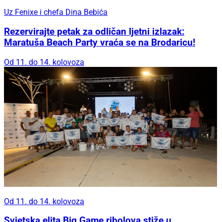
Uz Fenixe i chefa Dina Bebića
Rezervirajte petak za odličan ljetni izlazak:
Maratuša Beach Party vraća se na Brodaricu!
Od 11. do 14. kolovoza
Od 11. do 14. kolovoza
Svjetska elita Big Game ribolova stiže u