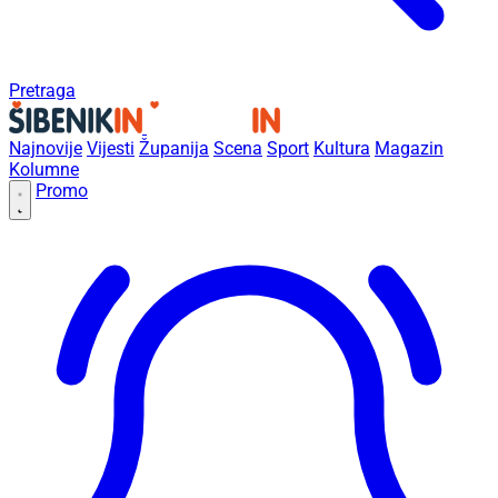
Pretraga
Najnovije
Vijesti
Županija
Scena
Sport
Kultura
Magazin
Kolumne
Promo