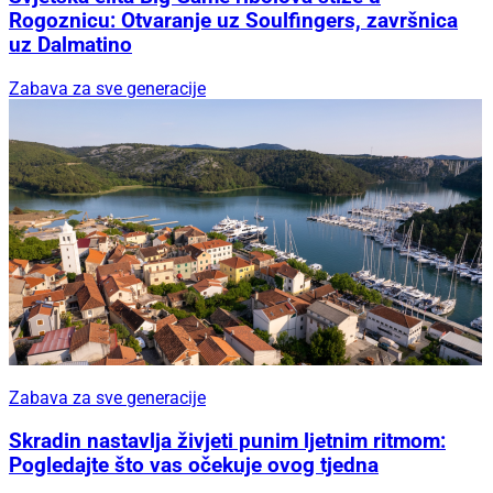
Rogoznicu: Otvaranje uz Soulfingers, završnica
uz Dalmatino
Zabava za sve generacije
Zabava za sve generacije
Skradin nastavlja živjeti punim ljetnim ritmom:
Pogledajte što vas očekuje ovog tjedna