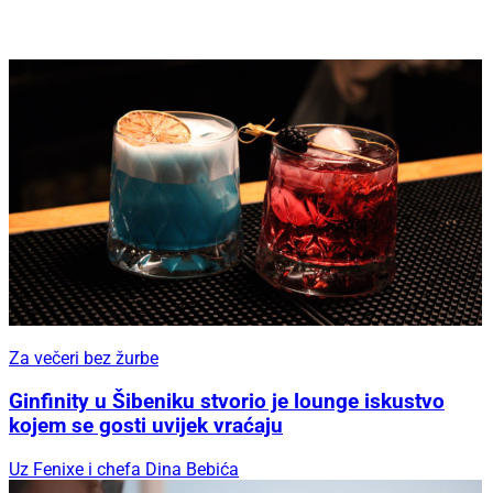
Za večeri bez žurbe
Ginfinity u Šibeniku stvorio je lounge iskustvo
kojem se gosti uvijek vraćaju
Uz Fenixe i chefa Dina Bebića