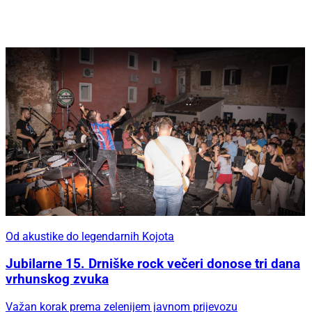
Od akustike do legendarnih Kojota
Jubilarne 15. Drniške rock večeri donose tri dana
vrhunskog zvuka
Važan korak prema zelenijem javnom prijevozu