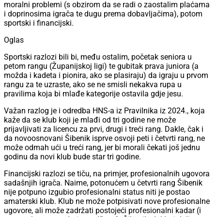
moralni problemi (s obzirom da se radi o zaostalim plaćama
i doprinosima igrača te dugu prema dobavljačima), potom
sportski i financijski.
Oglas
Sportski razlozi bili bi, među ostalim, početak seniora u
petom rangu (Županijskoj ligi) te gubitak prava juniora (a
možda i kadeta i pionira, ako se plasiraju) da igraju u prvom
rangu za te uzraste, ako se ne smisli nekakva rupa u
pravilima koja bi mlađe kategorije ostavila gdje jesu.
Važan razlog je i odredba HNS-a iz Pravilnika iz 2024., koja
kaže da se klub koji je mlađi od tri godine ne može
prijavljivati za licencu za prvi, drugi i treći rang. Dakle, čak i
da novoosnovani Šibenik isprve osvoji peti i četvrti rang, ne
može odmah ući u treći rang, jer bi morali čekati još jednu
godinu da novi klub bude star tri godine.
Financijski razlozi se tiču, na primjer, profesionalnih ugovora
sadašnjih igrača. Naime, potonućem u četvrti rang Šibenik
nije potpuno izgubio profesionalni status niti je postao
amaterski klub. Klub ne može potpisivati nove profesionalne
ugovore, ali može zadržati postojeći profesionalni kadar (i