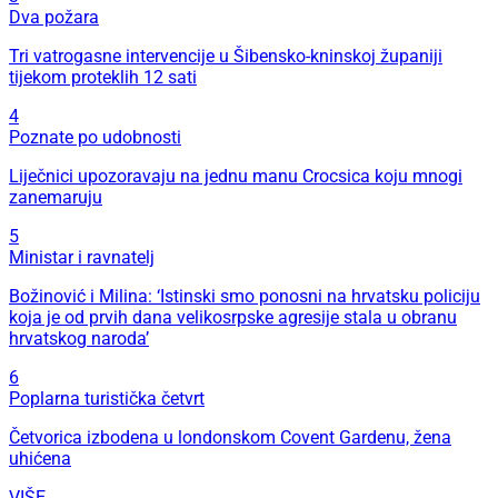
Dva požara
Tri vatrogasne intervencije u Šibensko-kninskoj županiji
tijekom proteklih 12 sati
4
Poznate po udobnosti
Liječnici upozoravaju na jednu manu Crocsica koju mnogi
zanemaruju
5
Ministar i ravnatelj
Božinović i Milina: ‘Istinski smo ponosni na hrvatsku policiju
koja je od prvih dana velikosrpske agresije stala u obranu
hrvatskog naroda’
6
Poplarna turistička četvrt
Četvorica izbodena u londonskom Covent Gardenu, žena
uhićena
VIŠE