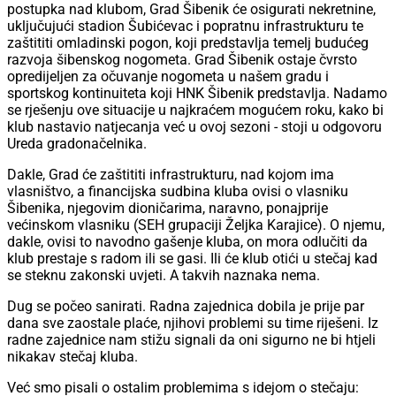
postupka nad klubom, Grad Šibenik će osigurati nekretnine,
uključujući stadion Šubićevac i popratnu infrastrukturu te
zaštititi omladinski pogon, koji predstavlja temelj budućeg
razvoja šibenskog nogometa. Grad Šibenik ostaje čvrsto
opredijeljen za očuvanje nogometa u našem gradu i
sportskog kontinuiteta koji HNK Šibenik predstavlja. Nadamo
se rješenju ove situacije u najkraćem mogućem roku, kako bi
klub nastavio natjecanja već u ovoj sezoni - stoji u odgovoru
Ureda gradonačelnika.
Dakle, Grad će zaštititi infrastrukturu, nad kojom ima
vlasništvo, a financijska sudbina kluba ovisi o vlasniku
Šibenika, njegovim dioničarima, naravno, ponajprije
većinskom vlasniku (SEH grupaciji Željka Karajice). O njemu,
dakle, ovisi to navodno gašenje kluba, on mora odlučiti da
klub prestaje s radom ili se gasi. Ili će klub otići u stečaj kad
se steknu zakonski uvjeti. A takvih naznaka nema.
Dug se počeo sanirati. Radna zajednica dobila je prije par
dana sve zaostale plaće, njihovi problemi su time riješeni. Iz
radne zajednice nam stižu signali da oni sigurno ne bi htjeli
nikakav stečaj kluba.
Već smo pisali o ostalim problemima s idejom o stečaju: