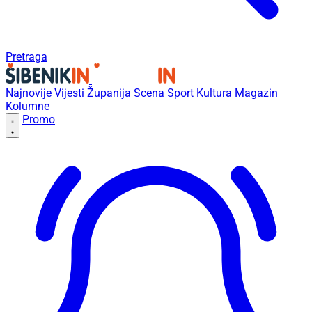
Pretraga
Najnovije
Vijesti
Županija
Scena
Sport
Kultura
Magazin
Kolumne
Promo