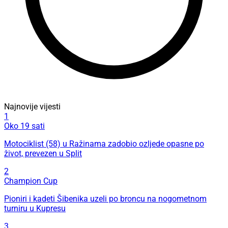
Najnovije vijesti
1
Oko 19 sati
Motociklist (58) u Ražinama zadobio ozljede opasne po
život, prevezen u Split
2
Champion Cup
Pioniri i kadeti Šibenika uzeli po broncu na nogometnom
turniru u Kupresu
3