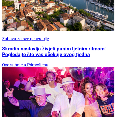
Zabava za sve generacije
Skradin nastavlja živjeti punim ljetnim ritmom:
Pogledajte što vas očekuje ovog tjedna
Ove subote u Primoštenu