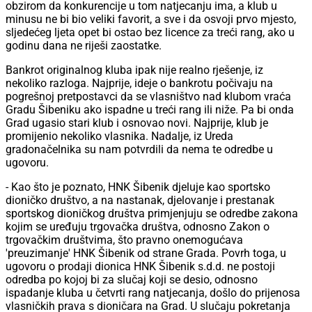
obzirom da konkurencije u tom natjecanju ima, a klub u
minusu ne bi bio veliki favorit, a sve i da osvoji prvo mjesto,
sljedećeg ljeta opet bi ostao bez licence za treći rang, ako u
godinu dana ne riješi zaostatke.
Bankrot originalnog kluba ipak nije realno rješenje, iz
nekoliko razloga. Najprije, ideje o bankrotu počivaju na
pogrešnoj pretpostavci da se vlasništvo nad klubom vraća
Gradu Šibeniku ako ispadne u treći rang ili niže. Pa bi onda
Grad ugasio stari klub i osnovao novi. Najprije, klub je
promijenio nekoliko vlasnika. Nadalje, iz Ureda
gradonačelnika su nam potvrdili da nema te odredbe u
ugovoru.
- Kao što je poznato, HNK Šibenik djeluje kao sportsko
dioničko društvo, a na nastanak, djelovanje i prestanak
sportskog dioničkog društva primjenjuju se odredbe zakona
kojim se uređuju trgovačka društva, odnosno Zakon o
trgovačkim društvima, što pravno onemogućava
'preuzimanje' HNK Šibenik od strane Grada. Povrh toga, u
ugovoru o prodaji dionica HNK Šibenik s.d.d. ne postoji
odredba po kojoj bi za slučaj koji se desio, odnosno
ispadanje kluba u četvrti rang natjecanja, došlo do prijenosa
vlasničkih prava s dioničara na Grad. U slučaju pokretanja