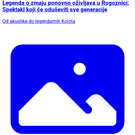
Legenda o zmaju ponovno oživljava u Rogoznici:
Spektakl koji će oduševiti sve generacije
Od akustike do legendarnih Kojota