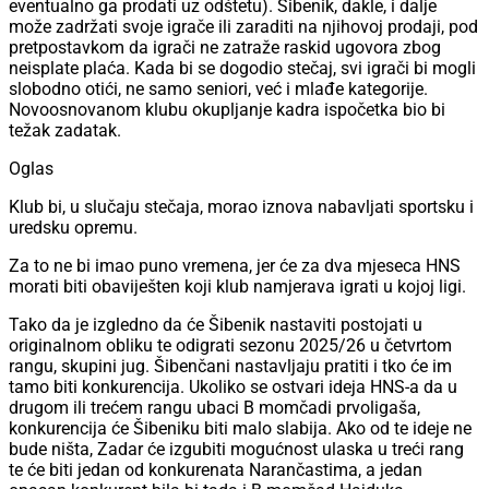
eventualno ga prodati uz odštetu). Šibenik, dakle, i dalje
može zadržati svoje igrače ili zaraditi na njihovoj prodaji, pod
pretpostavkom da igrači ne zatraže raskid ugovora zbog
neisplate plaća. Kada bi se dogodio stečaj, svi igrači bi mogli
slobodno otići, ne samo seniori, već i mlađe kategorije.
Novoosnovanom klubu okupljanje kadra ispočetka bio bi
težak zadatak.
Oglas
Klub bi, u slučaju stečaja, morao iznova nabavljati sportsku i
uredsku opremu.
Za to ne bi imao puno vremena, jer će za dva mjeseca HNS
morati biti obaviješten koji klub namjerava igrati u kojoj ligi.
Tako da je izgledno da će Šibenik nastaviti postojati u
originalnom obliku te odigrati sezonu 2025/26 u četvrtom
rangu, skupini jug. Šibenčani nastavljaju pratiti i tko će im
tamo biti konkurencija. Ukoliko se ostvari ideja HNS-a da u
drugom ili trećem rangu ubaci B momčadi prvoligaša,
konkurencija će Šibeniku biti malo slabija. Ako od te ideje ne
bude ništa, Zadar će izgubiti mogućnost ulaska u treći rang
te će biti jedan od konkurenata Narančastima, a jedan