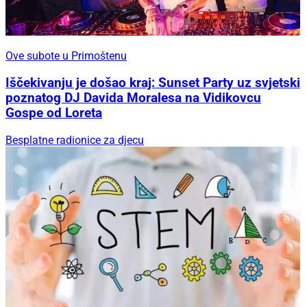
Ove subote u Primoštenu
Iščekivanju je došao kraj: Sunset Party uz svjetski
poznatog DJ Davida Moralesa na Vidikovcu
Gospe od Loreta
Besplatne radionice za djecu