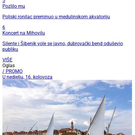
5
Pozlilo mu
Poljski ronilac preminuo u medulinskom akvatoriju
6
Koncert na Mihovilu
Silente i Šibenik vole se javno, dubrovački bend oduševio
publiku
VIŠE
Oglas
/ PROMO
U nedjelju, 16. kolovoza