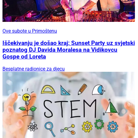
Ove subote u Primoštenu
Iščekivanju je došao kraj: Sunset Party uz svjetski
poznatog DJ Davida Moralesa na Vidikovcu
Gospe od Loreta
Besplatne radionice za djecu