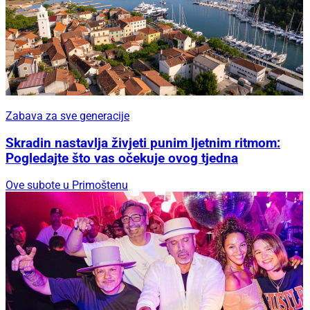
Zabava za sve generacije
Skradin nastavlja živjeti punim ljetnim ritmom:
Pogledajte što vas očekuje ovog tjedna
Ove subote u Primoštenu