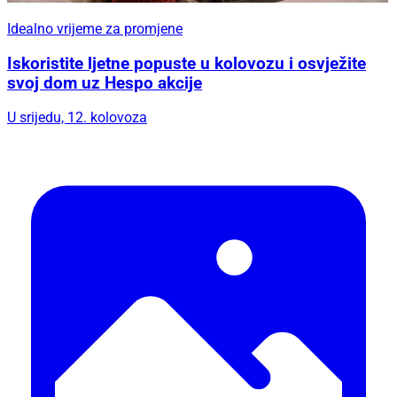
Idealno vrijeme za promjene
Iskoristite ljetne popuste u kolovozu i osvježite
svoj dom uz Hespo akcije
U srijedu, 12. kolovoza