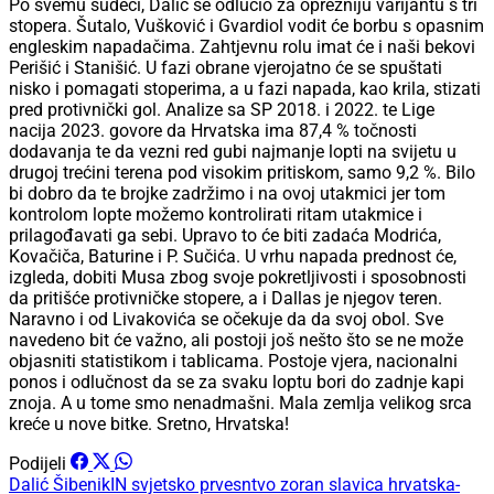
Po svemu sudeći, Dalić se odlučio za oprezniju varijantu s tri
stopera. Šutalo, Vušković i Gvardiol vodit će borbu s opasnim
engleskim napadačima. Zahtjevnu rolu imat će i naši bekovi
Perišić i Stanišić. U fazi obrane vjerojatno će se spuštati
nisko i pomagati stoperima, a u fazi napada, kao krila, stizati
pred protivnički gol. Analize sa SP 2018. i 2022. te Lige
nacija 2023. govore da Hrvatska ima 87,4 % točnosti
dodavanja te da vezni red gubi najmanje lopti na svijetu u
drugoj trećini terena pod visokim pritiskom, samo 9,2 %. Bilo
bi dobro da te brojke zadržimo i na ovoj utakmici jer tom
kontrolom lopte možemo kontrolirati ritam utakmice i
prilagođavati ga sebi. Upravo to će biti zadaća Modrića,
Kovačiča, Baturine i P. Sučića. U vrhu napada prednost će,
izgleda, dobiti Musa zbog svoje pokretljivosti i sposobnosti
da pritišće protivničke stopere, a i Dallas je njegov teren.
Naravno i od Livakovića se očekuje da da svoj obol. Sve
navedeno bit će važno, ali postoji još nešto što se ne može
objasniti statistikom i tablicama. Postoje vjera, nacionalni
ponos i odlučnost da se za svaku loptu bori do zadnje kapi
znoja. A u tome smo nenadmašni. Mala zemlja velikog srca
kreće u nove bitke. Sretno, Hrvatska!
Podijeli
Dalić
ŠibenikIN
svjetsko prvesntvo
zoran slavica
hrvatska-