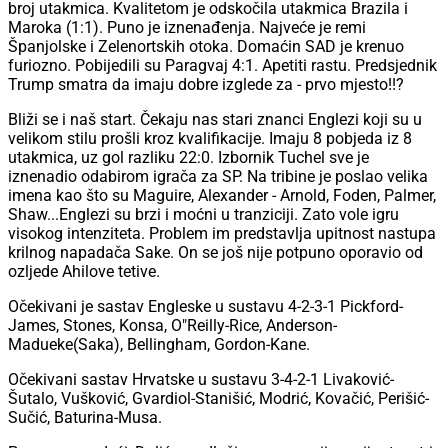
broj utakmica. Kvalitetom je odskočila utakmica Brazila i
Maroka (1:1). Puno je iznenađenja. Najveće je remi
Španjolske i Zelenortskih otoka. Domaćin SAD je krenuo
furiozno. Pobijedili su Paragvaj 4:1. Apetiti rastu. Predsjednik
Trump smatra da imaju dobre izglede za - prvo mjesto!!?
Bliži se i naš start. Čekaju nas stari znanci Englezi koji su u
velikom stilu prošli kroz kvalifikacije. Imaju 8 pobjeda iz 8
utakmica, uz gol razliku 22:0. Izbornik Tuchel sve je
iznenadio odabirom igrača za SP. Na tribine je poslao velika
imena kao što su Maguire, Alexander - Arnold, Foden, Palmer,
Shaw...Englezi su brzi i moćni u tranziciji. Zato vole igru
visokog intenziteta. Problem im predstavlja upitnost nastupa
krilnog napadača Sake. On se još nije potpuno oporavio od
ozljede Ahilove tetive.
Očekivani je sastav Engleske u sustavu 4-2-3-1 Pickford-
James, Stones, Konsa, O"Reilly-Rice, Anderson-
Madueke(Saka), Bellingham, Gordon-Kane.
Očekivani sastav Hrvatske u sustavu 3-4-2-1 Livaković-
Šutalo, Vušković, Gvardiol-Stanišić, Modrić, Kovačić, Perišić-
Sučić, Baturina-Musa.