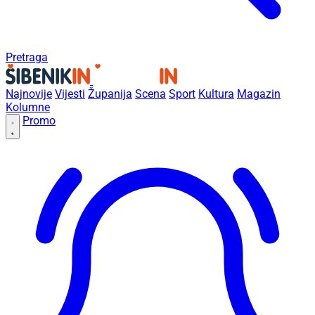
Pretraga
Najnovije
Vijesti
Županija
Scena
Sport
Kultura
Magazin
Kolumne
Promo