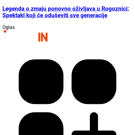
Legenda o zmaju ponovno oživljava u Rogoznici:
Spektakl koji će oduševiti sve generacije
Oglas