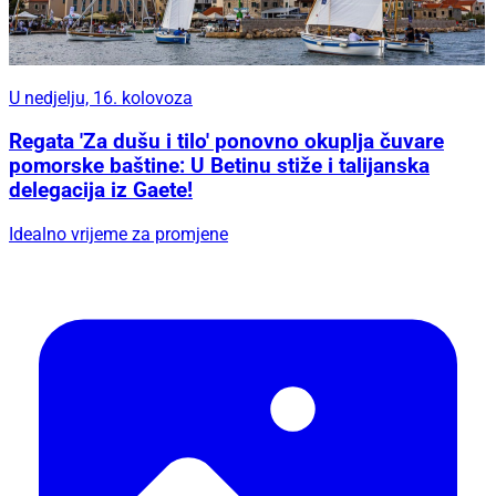
U nedjelju, 16. kolovoza
Regata 'Za dušu i tilo' ponovno okuplja čuvare
pomorske baštine: U Betinu stiže i talijanska
delegacija iz Gaete!
Idealno vrijeme za promjene