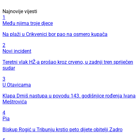
Najnovije vijesti
1
Među njima troje djece
Na plaži u Crikvenici bor pao na osmero kupača
2
Novi incident
Teretni vlak HŽ-a prošao kroz crveno, u zadnji tren spriječen
sudar
3
U Otavicama
Klapa Drniš nastupa u povodu 143. godišnjice rođenja Ivana
Meštrovića
4
Pia
Biskup Rogić u Tribunju krstio peto dijete obitelji Zadro