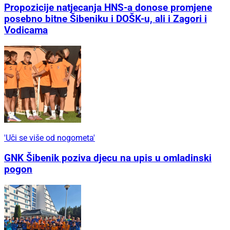
Propozicije natjecanja HNS-a donose promjene
posebno bitne Šibeniku i DOŠK-u, ali i Zagori i
Vodicama
'Uči se više od nogometa'
GNK Šibenik poziva djecu na upis u omladinski
pogon