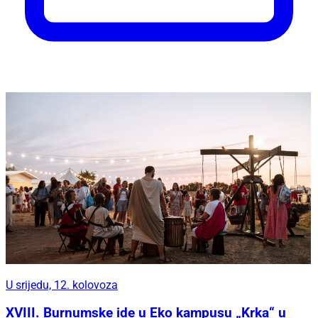
U srijedu, 12. kolovoza
XVIII. Burnumske ide u Eko kampusu „Krka“ u