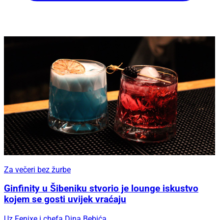
Za večeri bez žurbe
Ginfinity u Šibeniku stvorio je lounge iskustvo
kojem se gosti uvijek vraćaju
Uz Fenixe i chefa Dina Bebića