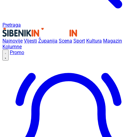
Pretraga
Najnovije
Vijesti
Županija
Scena
Sport
Kultura
Magazin
Kolumne
Promo