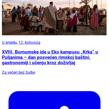
U srijedu, 12. kolovoza
XVIII. Burnumske ide u Eko kampusu „Krka“ u
Puljanima – dan posvećen rimskoj baštini,
gastronomiji i učenju kroz doživljaj
Za večeri bez žurbe