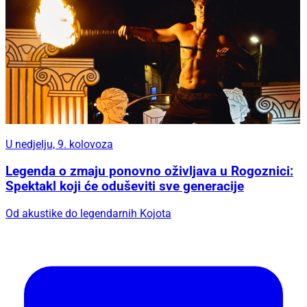
U nedjelju, 9. kolovoza
Legenda o zmaju ponovno oživljava u Rogoznici:
Spektakl koji će oduševiti sve generacije
Od akustike do legendarnih Kojota