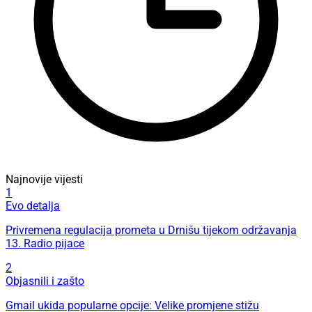
Najnovije vijesti
1
Evo detalja
Privremena regulacija prometa u Drnišu tijekom održavanja
13. Radio pijace
2
Objasnili i zašto
Gmail ukida popularne opcije: Velike promjene stižu