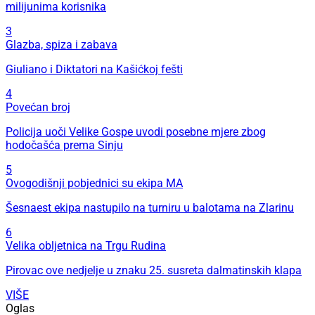
milijunima korisnika
3
Glazba, spiza i zabava
Giuliano i Diktatori na Kašićkoj fešti
4
Povećan broj
Policija uoči Velike Gospe uvodi posebne mjere zbog
hodočašća prema Sinju
5
Ovogodišnji pobjednici su ekipa MA
Šesnaest ekipa nastupilo na turniru u balotama na Zlarinu
6
Velika obljetnica na Trgu Rudina
Pirovac ove nedjelje u znaku 25. susreta dalmatinskih klapa
VIŠE
Oglas