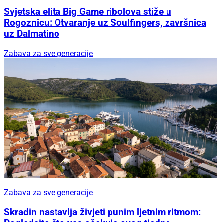
Svjetska elita Big Game ribolova stiže u
Rogoznicu: Otvaranje uz Soulfingers, završnica
uz Dalmatino
Zabava za sve generacije
Zabava za sve generacije
Skradin nastavlja živjeti punim ljetnim ritmom: