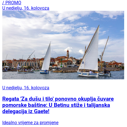
/ PROMO
U nedjelju, 16. kolovoza
U nedjelju, 16. kolovoza
Regata 'Za dušu i tilo' ponovno okuplja čuvare
pomorske baštine: U Betinu stiže i talijanska
delegacija iz Gaete!
Idealno vrijeme za promjene