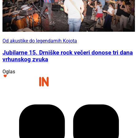
Od akustike do legendarnih Kojota
Jubilarne 15. Drniške rock večeri donose tri dana
vrhunskog zvuka
Oglas