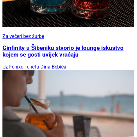
Za večeri bez žurbe
Ginfinity u Šibeniku stvorio je lounge iskustvo
kojem se gosti uvijek vraćaju
Uz Fenixe i chefa Dina Bebića