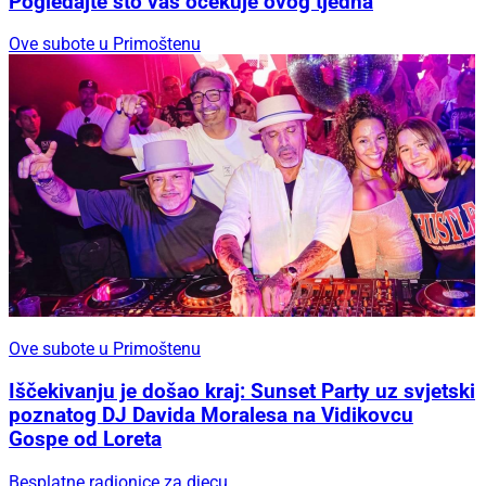
Pogledajte što vas očekuje ovog tjedna
Ove subote u Primoštenu
Ove subote u Primoštenu
Iščekivanju je došao kraj: Sunset Party uz svjetski
poznatog DJ Davida Moralesa na Vidikovcu
Gospe od Loreta
Besplatne radionice za djecu