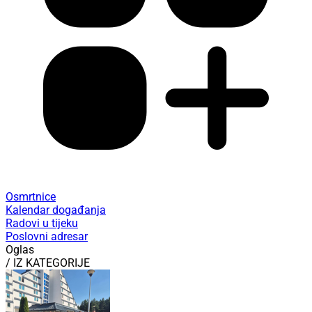
Osmrtnice
Kalendar događanja
Radovi u tijeku
Poslovni adresar
Oglas
/ IZ KATEGORIJE