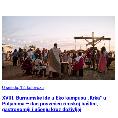
U srijedu, 12. kolovoza
XVIII. Burnumske ide u Eko kampusu „Krka“ u
Puljanima – dan posvećen rimskoj baštini,
gastronomiji i učenju kroz doživljaj