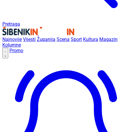
Pretraga
Najnovije
Vijesti
Županija
Scena
Sport
Kultura
Magazin
Kolumne
Promo