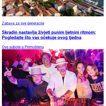
Zabava za sve generacije
Skradin nastavlja živjeti punim ljetnim ritmom:
Pogledajte što vas očekuje ovog tjedna
Ove subote u Primoštenu