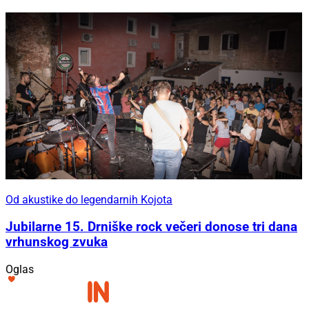
Od akustike do legendarnih Kojota
Jubilarne 15. Drniške rock večeri donose tri dana
vrhunskog zvuka
Oglas