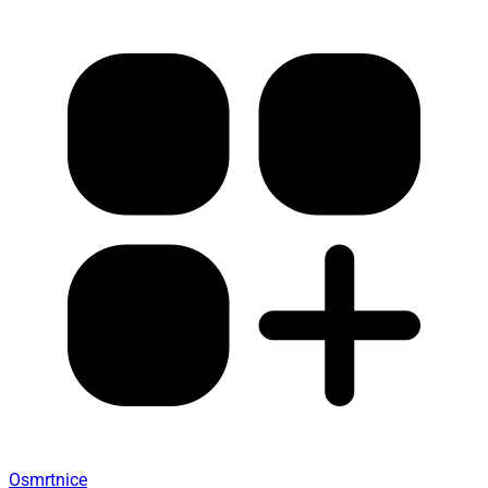
Osmrtnice