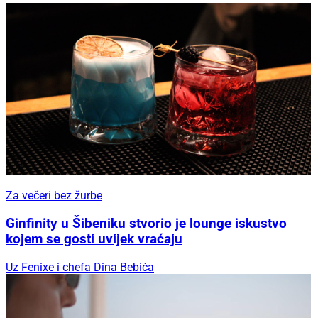
Za večeri bez žurbe
Ginfinity u Šibeniku stvorio je lounge iskustvo
kojem se gosti uvijek vraćaju
Uz Fenixe i chefa Dina Bebića