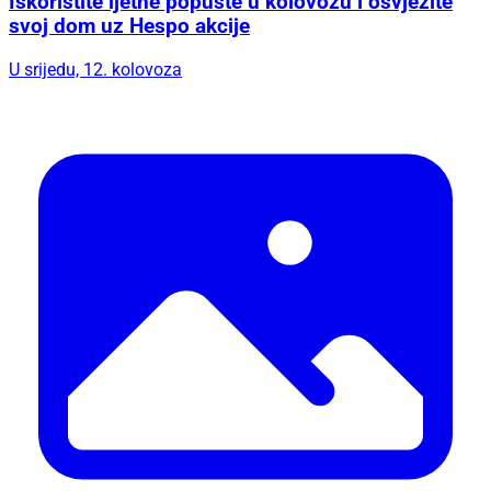
Iskoristite ljetne popuste u kolovozu i osvježite
svoj dom uz Hespo akcije
U srijedu, 12. kolovoza