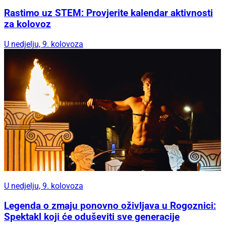
Rastimo uz STEM: Provjerite kalendar aktivnosti
za kolovoz
U nedjelju, 9. kolovoza
U nedjelju, 9. kolovoza
Legenda o zmaju ponovno oživljava u Rogoznici:
Spektakl koji će oduševiti sve generacije