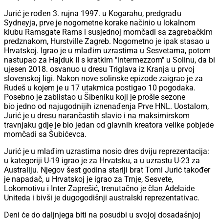
Jurić je rođen 3. rujna 1997. u Kogarahu, predgrađu
Sydneyja, prve je nogometne korake načinio u lokalnom
klubu Ramsgate Rams i susjednoj momčadi sa zagrebačkim
predznakom, Hurstville Zagreb. Nogometno je ipak stasao u
Hrvatskoj. Igrao je u mlađim uzrastima u Sesvetama, potom
nastupao za Hajduk II s kratkim "intermezzom" u Solinu, da bi
ujesen 2018. osvanuo u dresu Triglava iz Kranja u prvoj
slovenskoj ligi. Nakon nove solinske epizode zaigrao je za
Rudeš u kojem je u 17 utakmica postigao 10 pogodaka.
Posebno je zablistao u Šibeniku koji je prošle sezone
bio jedno od najugodnijih iznenađenja Prve HNL. Uostalom,
Jurić je u dresu narančastih slavio i na maksimirskom
travnjaku gdje je bio jedan od glavnih kreatora velike pobjede
momčadi sa Šubićevca.
Jurić je u mlađim uzrastima nosio dres dviju reprezentacija:
u kategoriji U-19 igrao je za Hrvatsku, a u uzrastu U-23 za
Australiju. Njegov šest godina stariji brat Tomi Jurić također
je napadač, u Hrvatskoj je igrao za Trnje, Sesvete,
Lokomotivu i Inter Zaprešić, trenutačno je član Adelaide
Uniteda i bivši je dugogodišnji australski reprezentativac.
Deni će do daljnjega biti na posudbi u svojoj dosadašnjoj