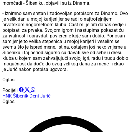
momčadi - Šibeniku, objavili su iz Dinama.
- Iznimno sam sretan i zadovoljan potpisom za Dinamo. Ovo
je velik dan u mojoj karijeri jer se radi o najtrofejnijem
hrvatskom nogometnom klubu. Čast mi je biti danas ovdje i
potpisati za prvaka. Svojom igrom i nastupima pokazat ću
zahvalnost i opravdati povjerenje koje sam dobio. Ponosan
sam jer je to velika stepenica u mojoj karijeri i veselim se
svemu što je ispred mene. Istina, ostajem još neko vrijeme u
Šibeniku i taj period sigurno ću davati sve od sebe u dresu
kluba u kojem sam zahvaljujući svojoj igri, radu i trudu dobio
mogućnost da dođe do ovog velikog dana za mene - rekao
je Jurić nakon potpisa ugovora.
Oglas
Podijeli
HNK Šibenik
Deni Jurić
Oglas