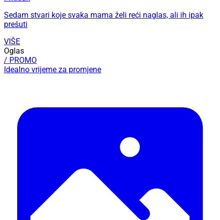
Sedam stvari koje svaka mama želi reći naglas, ali ih ipak
prešuti
VIŠE
Oglas
/ PROMO
Idealno vrijeme za promjene