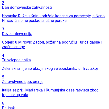
2
Dan domovinske zahvalnosti
Hrvatske Ruže u Kninu održale koncert za pamćenje, a Neno
Ninčević s bine poslao snažne poruke
3
Devet intervencija
Gorjelo u Mirlović Zagori, požar na području Turića gasile i
zračne snage
4
Tri veleposlanika
Zelenski smijenio ukrajinskog veleposlanika u Hrvatskoj
5
Zdravstveno upozorenje
Italija se prži, Mađarska i Rumunjska gase rasvjetu zbog
toplinskog vala
6
Pritisak