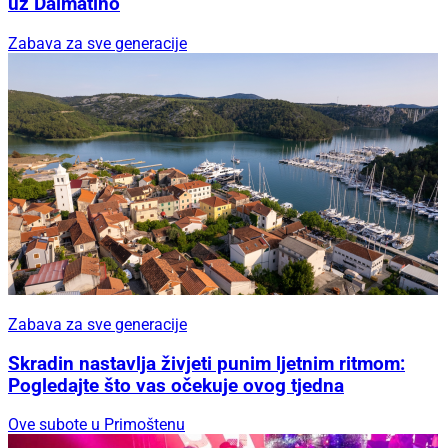
uz Dalmatino
Zabava za sve generacije
Zabava za sve generacije
Skradin nastavlja živjeti punim ljetnim ritmom:
Pogledajte što vas očekuje ovog tjedna
Ove subote u Primoštenu