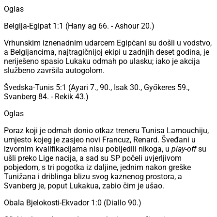
Oglas
Belgija-Egipat 1:1 (Hany ag 66. - Ashour 20.)
Vrhunskim iznenadnim udarcem Egipćani su došli u vodstvo,
a Belgijancima, najtragičnijoj ekipi u zadnjih deset godina, je
neriješeno spasio Lukaku odmah po ulasku; iako je akcija
službeno završila autogolom.
Švedska-Tunis 5:1 (Ayari 7., 90., Isak 30., Győkeres 59.,
Svanberg 84. - Rekik 43.)
Oglas
Poraz koji je odmah donio otkaz treneru Tunisa Lamouchiju,
umjesto kojeg je zasjeo novi Francuz, Renard. Šveđani u
izvornim kvalifikacijama nisu pobijedili nikoga, u
play-off
su
ušli preko Lige nacija, a sad su SP počeli uvjerljivom
pobjedom, s tri pogotka iz daljine, jednim nakon greške
Tunižana i driblinga blizu svog kaznenog prostora, a
Svanberg je, poput Lukakua, zabio čim je ušao.
Obala Bjelokosti-Ekvador 1:0 (Diallo 90.)