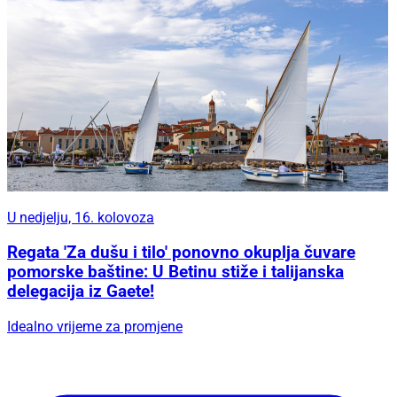
U nedjelju, 16. kolovoza
Regata 'Za dušu i tilo' ponovno okuplja čuvare
pomorske baštine: U Betinu stiže i talijanska
delegacija iz Gaete!
Idealno vrijeme za promjene