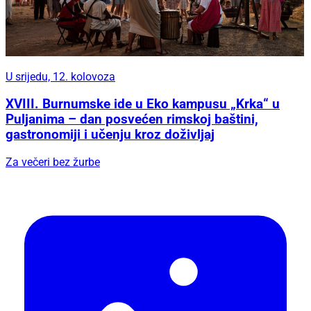
U srijedu, 12. kolovoza
XVIII. Burnumske ide u Eko kampusu „Krka“ u
Puljanima – dan posvećen rimskoj baštini,
gastronomiji i učenju kroz doživljaj
Za večeri bez žurbe