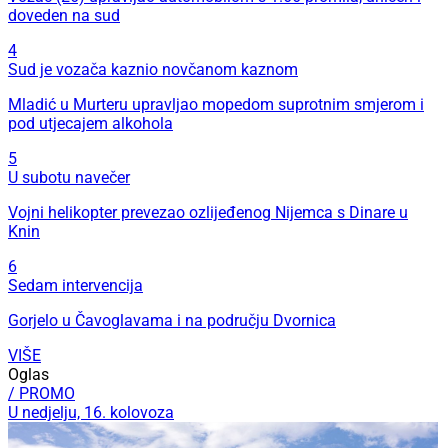
doveden na sud
4
Sud je vozača kaznio novčanom kaznom
Mladić u Murteru upravljao mopedom suprotnim smjerom i
pod utjecajem alkohola
5
U subotu navečer
Vojni helikopter prevezao ozlijeđenog Nijemca s Dinare u
Knin
6
Sedam intervencija
Gorjelo u Čavoglavama i na području Dvornica
VIŠE
Oglas
/ PROMO
U nedjelju, 16. kolovoza