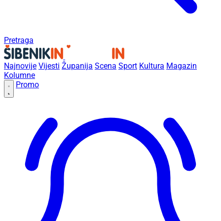
Pretraga
Najnovije
Vijesti
Županija
Scena
Sport
Kultura
Magazin
Kolumne
Promo