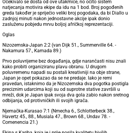
Očekivalo se dosta od ove utakmice, no očito sistem
natjecanja motivira ekipe da idu na 1 bod. Broj pogođenih
greda također je spriječio veliki broj pogodaka, da bi Diallo u
zadnjoj minuti nakon jednostavne akcije ipak donio
zasluženu pobjedu mrvu boljoj afričkoj reprezentaciji.
Oglas
Nizozemska-Japan 2:2 (van Dijk 51., Summerville 64. -
Nakamura 57., Kamada 89.)
Prvo poluvrijeme bez događanja, gdje narančasti nisu znali
kako probiti organiziranu plavu obranu. U drugom
poluvremenu napadi su postali kreativniji na obje strane,
Japan je opet pokazao da se ne predaje. Iako je remi
pravedan, istaknimo da je Nizozemska dva pogotka postigla
preciznim udarcima koji su od suprotne stative završili u
mreži, dok je Japan ipak svoja dva gola zabio nakon sretnog
odbijanja, od protivničkih ili svojih igrača.
Njemačka-Kurasao 7:1 (Nmecha 6., Schlotterbeck 38.,
Havertz 45., 88., Musiala 47., Brown 68., Undav 78. -
Comenencia 21.)
Ekipa s Kariba, koja je i prije nosila kvalitetu bivših