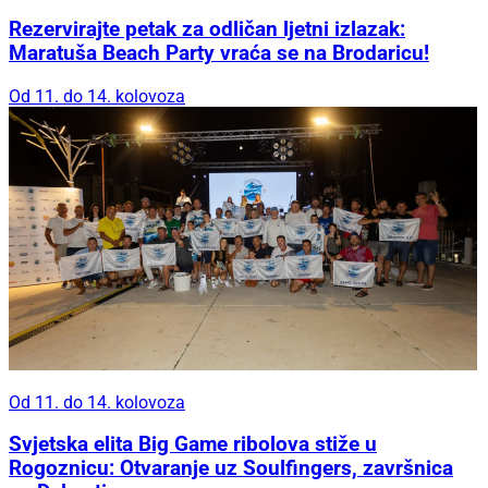
Rezervirajte petak za odličan ljetni izlazak:
Maratuša Beach Party vraća se na Brodaricu!
Od 11. do 14. kolovoza
Od 11. do 14. kolovoza
Svjetska elita Big Game ribolova stiže u
Rogoznicu: Otvaranje uz Soulfingers, završnica