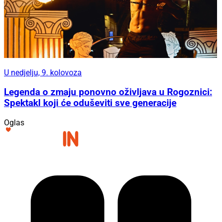
U nedjelju, 9. kolovoza
Legenda o zmaju ponovno oživljava u Rogoznici:
Spektakl koji će oduševiti sve generacije
Oglas