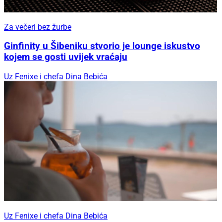
Za večeri bez žurbe
Ginfinity u Šibeniku stvorio je lounge iskustvo
kojem se gosti uvijek vraćaju
Uz Fenixe i chefa Dina Bebića
Uz Fenixe i chefa Dina Bebića