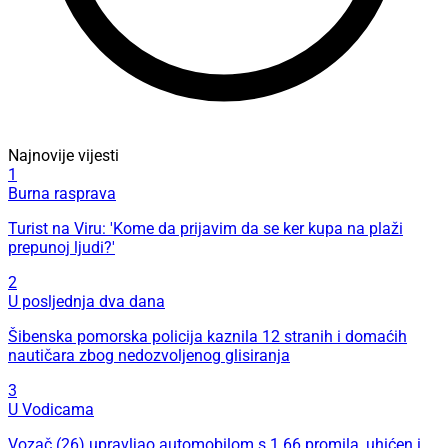
Najnovije vijesti
1
Burna rasprava
Turist na Viru: 'Kome da prijavim da se ker kupa na plaži
prepunoj ljudi?'
2
U posljednja dva dana
Šibenska pomorska policija kaznila 12 stranih i domaćih
nautičara zbog nedozvoljenog glisiranja
3
U Vodicama
Vozač (26) upravljao automobilom s 1.66 promila, uhićen i