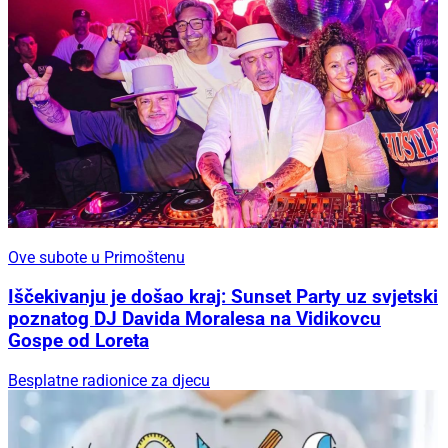
Ove subote u Primoštenu
Iščekivanju je došao kraj: Sunset Party uz svjetski
poznatog DJ Davida Moralesa na Vidikovcu
Gospe od Loreta
Besplatne radionice za djecu