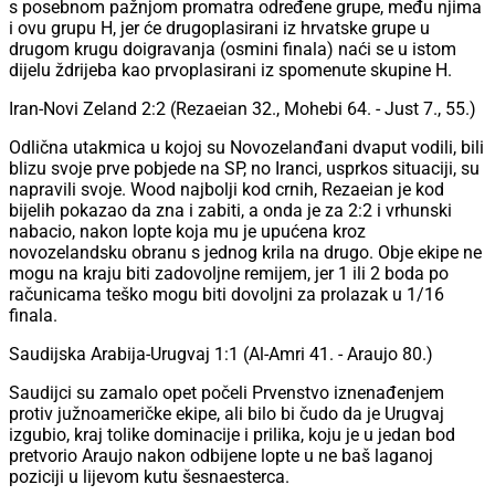
s posebnom pažnjom promatra određene grupe, među njima
i ovu grupu H, jer će drugoplasirani iz hrvatske grupe u
drugom krugu doigravanja (osmini finala) naći se u istom
dijelu ždrijeba kao prvoplasirani iz spomenute skupine H.
Iran-Novi Zeland 2:2 (Rezaeian 32., Mohebi 64. - Just 7., 55.)
Odlična utakmica u kojoj su Novozelanđani dvaput vodili, bili
blizu svoje prve pobjede na SP, no Iranci, usprkos situaciji, su
napravili svoje. Wood najbolji kod crnih, Rezaeian je kod
bijelih pokazao da zna i zabiti, a onda je za 2:2 i vrhunski
nabacio, nakon lopte koja mu je upućena kroz
novozelandsku obranu s jednog krila na drugo. Obje ekipe ne
mogu na kraju biti zadovoljne remijem, jer 1 ili 2 boda po
računicama teško mogu biti dovoljni za prolazak u 1/16
finala.
Saudijska Arabija-Urugvaj 1:1 (Al-Amri 41. - Araujo 80.)
Saudijci su zamalo opet počeli Prvenstvo iznenađenjem
protiv južnoameričke ekipe, ali bilo bi čudo da je Urugvaj
izgubio, kraj tolike dominacije i prilika, koju je u jedan bod
pretvorio Araujo nakon odbijene lopte u ne baš laganoj
poziciji u lijevom kutu šesnaesterca.