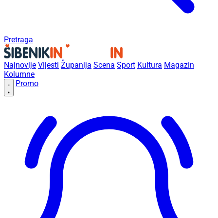
Pretraga
Najnovije
Vijesti
Županija
Scena
Sport
Kultura
Magazin
Kolumne
Promo