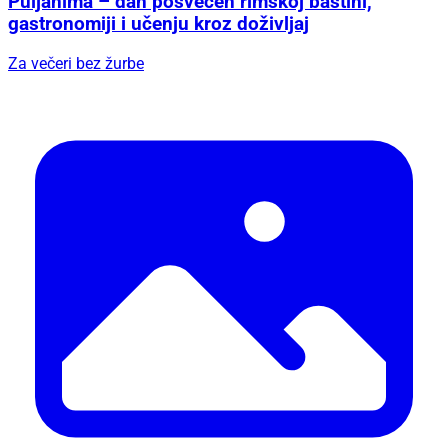
Puljanima – dan posvećen rimskoj baštini,
gastronomiji i učenju kroz doživljaj
Za večeri bez žurbe