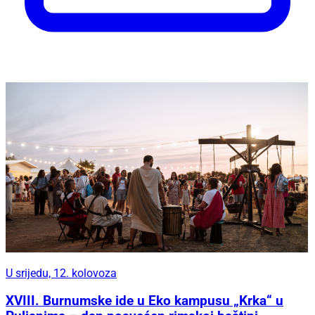
U srijedu, 12. kolovoza
XVIII. Burnumske ide u Eko kampusu „Krka“ u