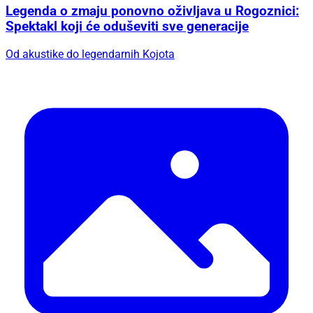
Legenda o zmaju ponovno oživljava u Rogoznici:
Spektakl koji će oduševiti sve generacije
Od akustike do legendarnih Kojota