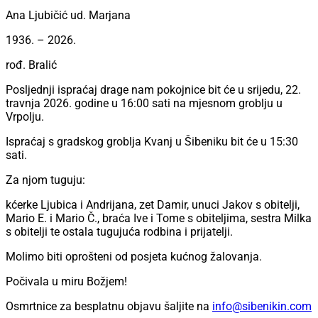
Ana Ljubičić ud. Marjana
1936. – 2026.
rođ. Bralić
Posljednji ispraćaj drage nam pokojnice bit će u srijedu, 22.
travnja 2026. godine u 16:00 sati na mjesnom groblju u
Vrpolju.
Ispraćaj s gradskog groblja Kvanj u Šibeniku bit će u 15:30
sati.
Za njom tuguju:
kćerke Ljubica i Andrijana, zet Damir, unuci Jakov s obitelji,
Mario E. i Mario Č., braća Ive i Tome s obiteljima, sestra Milka
s obitelji te ostala tugujuća rodbina i prijatelji.
Molimo biti oprošteni od posjeta kućnog žalovanja.
Počivala u miru Božjem!
Osmrtnice za besplatnu objavu šaljite na
info@sibenikin.com