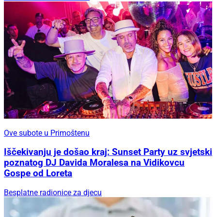
Ove subote u Primoštenu
Iščekivanju je došao kraj: Sunset Party uz svjetski
poznatog DJ Davida Moralesa na Vidikovcu
Gospe od Loreta
Besplatne radionice za djecu