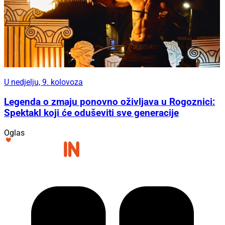
U nedjelju, 9. kolovoza
Legenda o zmaju ponovno oživljava u Rogoznici:
Spektakl koji će oduševiti sve generacije
Oglas