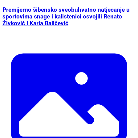
Premijerno šibensko sveobuhvatno natjecanje u
sportovima snage i kalistenici osvojili Renato
Živković i Karla Baličević