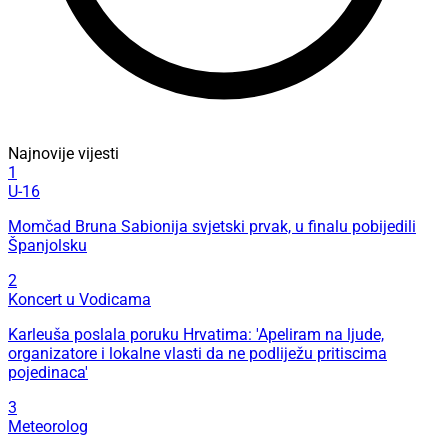
Najnovije vijesti
1
U-16
Momčad Bruna Sabionija svjetski prvak, u finalu pobijedili
Španjolsku
2
Koncert u Vodicama
Karleuša poslala poruku Hrvatima: 'Apeliram na ljude,
organizatore i lokalne vlasti da ne podliježu pritiscima
pojedinaca'
3
Meteorolog