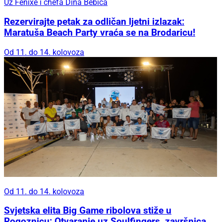
Uz Fenixe i chefa Dina Bebića
Rezervirajte petak za odličan ljetni izlazak:
Maratuša Beach Party vraća se na Brodaricu!
Od 11. do 14. kolovoza
Od 11. do 14. kolovoza
Svjetska elita Big Game ribolova stiže u
Rogoznicu: Otvaranje uz Soulfingers, završnica