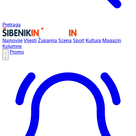
Pretraga
Najnovije
Vijesti
Županija
Scena
Sport
Kultura
Magazin
Kolumne
Promo