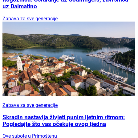
uz Dalmatino
Zabava za sve generacije
Zabava za sve generacije
Skradin nastavlja živjeti punim ljetnim ritmom:
Pogledajte što vas očekuje ovog tjedna
Ove subote u Primoštenu