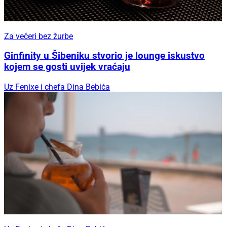
Za večeri bez žurbe
Ginfinity u Šibeniku stvorio je lounge iskustvo
kojem se gosti uvijek vraćaju
Uz Fenixe i chefa Dina Bebića