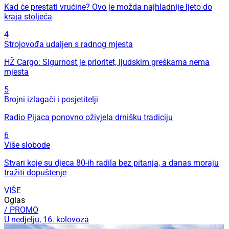
Kad će prestati vrućine? Ovo je možda najhladnije ljeto do
kraja stoljeća
4
Strojovođa udaljen s radnog mjesta
HŽ Cargo: Sigurnost je prioritet, ljudskim greškama nema
mjesta
5
Brojni izlagači i posjetitelji
Radio Pijaca ponovno oživjela drnišku tradiciju
6
Više slobode
Stvari koje su djeca 80-ih radila bez pitanja, a danas moraju
tražiti dopuštenje
VIŠE
Oglas
/ PROMO
U nedjelju, 16. kolovoza