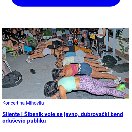
Koncert na Mihovilu
Silente i Šibenik vole se javno, dubrovački bend
oduševio publiku