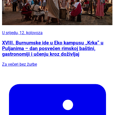
U srijedu, 12. kolovoza
XVIII. Burnumske ide u Eko kampusu „Krka“ u
Puljanima – dan posvećen rimskoj baštini,
gastronomiji i učenju kroz doživljaj
Za večeri bez žurbe