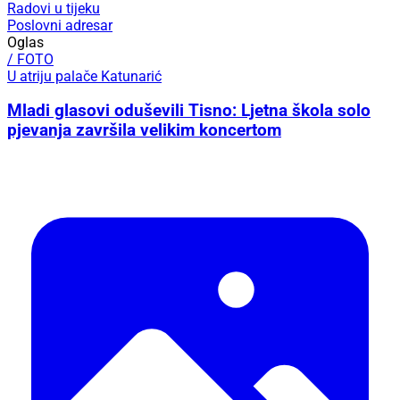
Radovi u tijeku
Poslovni adresar
Oglas
/ FOTO
U atriju palače Katunarić
Mladi glasovi oduševili Tisno: Ljetna škola solo
pjevanja završila velikim koncertom