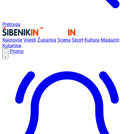
Pretraga
Najnovije
Vijesti
Županija
Scena
Sport
Kultura
Magazin
Kolumne
Promo