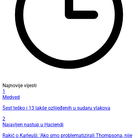
Najnovije vijesti
1
Medved
Šest teško i 13 lakše ozlijeđenih u sudaru vlakova
2
Najavljen nastup u Haciendi
Rakić o Karleuši: 'Ako smo problematizirali Thompsona, nije