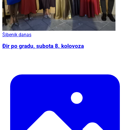
Šibenik danas
Đir po gradu, subota 8. kolovoza