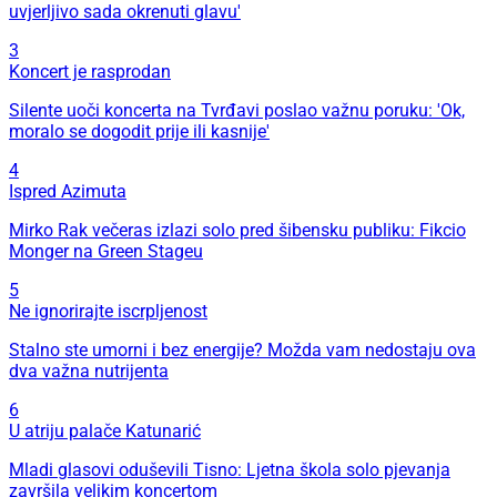
uvjerljivo sada okrenuti glavu'
3
Koncert je rasprodan
Silente uoči koncerta na Tvrđavi poslao važnu poruku: 'Ok,
moralo se dogodit prije ili kasnije'
4
Ispred Azimuta
Mirko Rak večeras izlazi solo pred šibensku publiku: Fikcio
Monger na Green Stageu
5
Ne ignorirajte iscrpljenost
Stalno ste umorni i bez energije? Možda vam nedostaju ova
dva važna nutrijenta
6
U atriju palače Katunarić
Mladi glasovi oduševili Tisno: Ljetna škola solo pjevanja
završila velikim koncertom