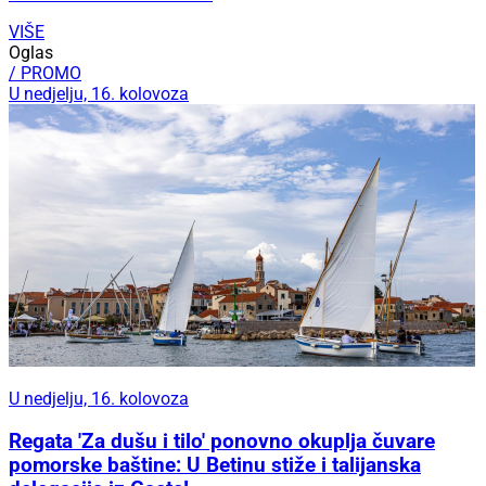
VIŠE
Oglas
/ PROMO
U nedjelju, 16. kolovoza
U nedjelju, 16. kolovoza
Regata 'Za dušu i tilo' ponovno okuplja čuvare
pomorske baštine: U Betinu stiže i talijanska