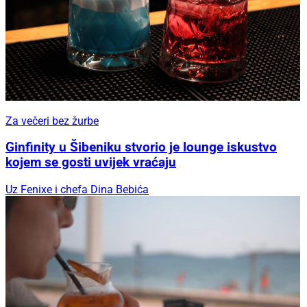
Za večeri bez žurbe
Ginfinity u Šibeniku stvorio je lounge iskustvo
kojem se gosti uvijek vraćaju
Uz Fenixe i chefa Dina Bebića