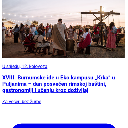
U srijedu, 12. kolovoza
XVIII. Burnumske ide u Eko kampusu „Krka“ u
Puljanima – dan posvećen rimskoj baštini,
gastronomiji i učenju kroz doživljaj
Za večeri bez žurbe