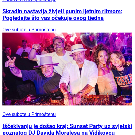
Skradin nastavlja živjeti punim ljetnim ritmom:
Pogledajte što vas očekuje ovog tjedna
Ove subote u Primoštenu
Ove subote u Primoštenu
Iščekivanju je došao kraj: Sunset Party uz svjetski
poznatog DJ Davida Moralesa na Vidikovcu