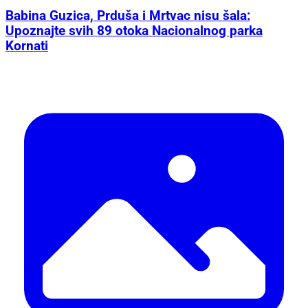
Babina Guzica, Prduša i Mrtvac nisu šala:
Upoznajte svih 89 otoka Nacionalnog parka
Kornati