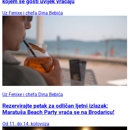
kojem se gosti uvijek vraćaju
Uz Fenixe i chefa Dina Bebića
Uz Fenixe i chefa Dina Bebića
Rezervirajte petak za odličan ljetni izlazak:
Maratuša Beach Party vraća se na Brodaricu!
Od 11. do 14. kolovoza