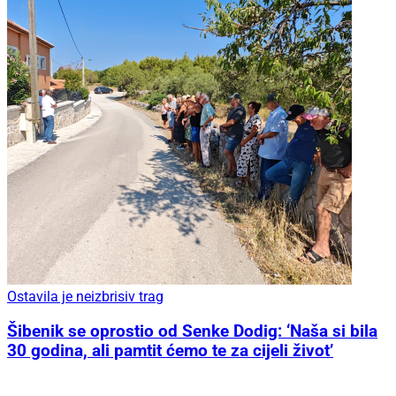
Ostavila je neizbrisiv trag
Šibenik se oprostio od Senke Dodig: ‘Naša si bila
30 godina, ali pamtit ćemo te za cijeli život’