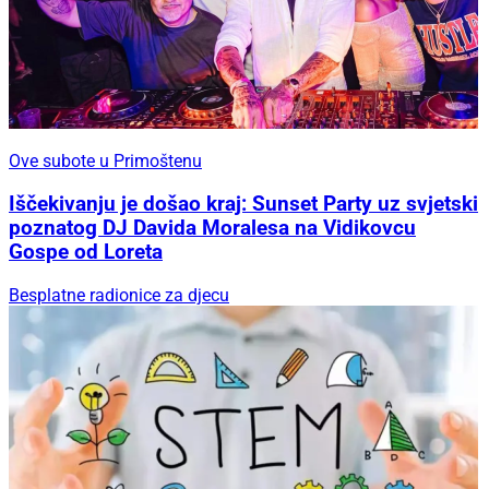
Ove subote u Primoštenu
Iščekivanju je došao kraj: Sunset Party uz svjetski
poznatog DJ Davida Moralesa na Vidikovcu
Gospe od Loreta
Besplatne radionice za djecu