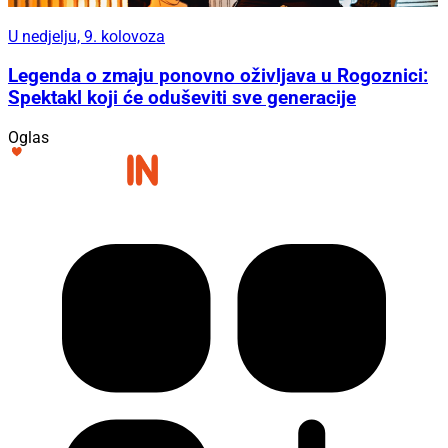
U nedjelju, 9. kolovoza
Legenda o zmaju ponovno oživljava u Rogoznici:
Spektakl koji će oduševiti sve generacije
Oglas