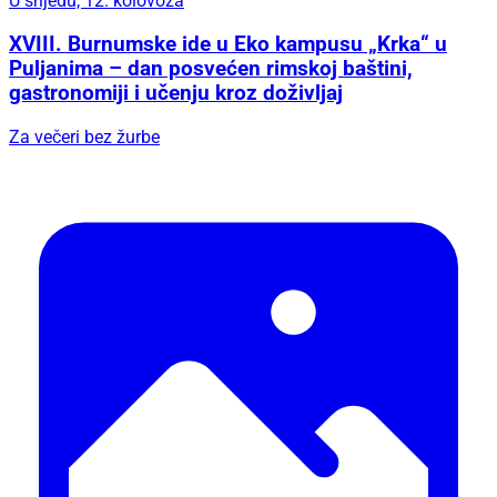
U srijedu, 12. kolovoza
XVIII. Burnumske ide u Eko kampusu „Krka“ u
Puljanima – dan posvećen rimskoj baštini,
gastronomiji i učenju kroz doživljaj
Za večeri bez žurbe