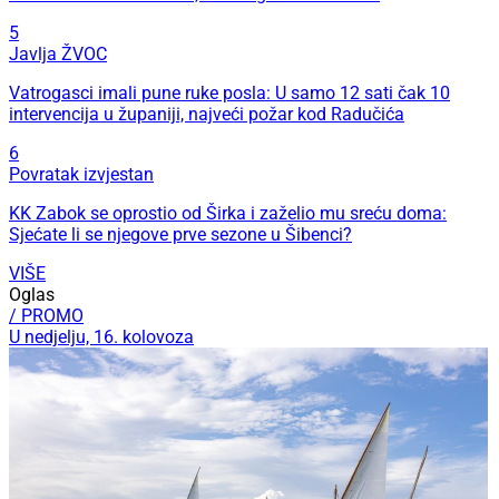
5
Javlja ŽVOC
Vatrogasci imali pune ruke posla: U samo 12 sati čak 10
intervencija u županiji, najveći požar kod Radučića
6
Povratak izvjestan
KK Zabok se oprostio od Širka i zaželio mu sreću doma:
Sjećate li se njegove prve sezone u Šibenci?
VIŠE
Oglas
/ PROMO
U nedjelju, 16. kolovoza