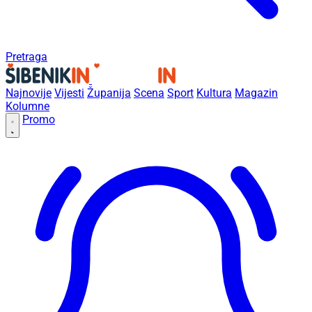
Pretraga
Najnovije
Vijesti
Županija
Scena
Sport
Kultura
Magazin
Kolumne
Promo