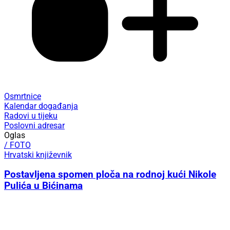
Osmrtnice
Kalendar događanja
Radovi u tijeku
Poslovni adresar
Oglas
/ FOTO
Hrvatski književnik
Postavljena spomen ploča na rodnoj kući Nikole
Pulića u Bićinama