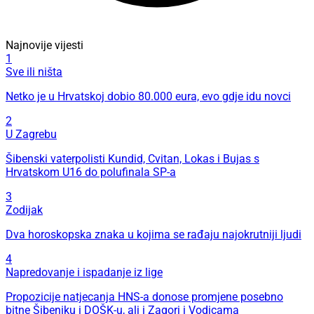
Najnovije vijesti
1
Sve ili ništa
Netko je u Hrvatskoj dobio 80.000 eura, evo gdje idu novci
2
U Zagrebu
Šibenski vaterpolisti Kundid, Cvitan, Lokas i Bujas s
Hrvatskom U16 do polufinala SP-a
3
Zodijak
Dva horoskopska znaka u kojima se rađaju najokrutniji ljudi
4
Napredovanje i ispadanje iz lige
Propozicije natjecanja HNS-a donose promjene posebno
bitne Šibeniku i DOŠK-u, ali i Zagori i Vodicama