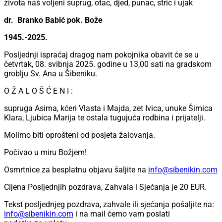
života naš voljeni suprug, otac, djed, punac, stric i ujak
dr. Branko Babić pok. Bože
1945.-2025.
Posljednji ispraćaj dragog nam pokojnika obavit će se u
četvrtak, 08. svibnja 2025. godine u 13,00 sati na gradskom
groblju Sv. Ana u Šibeniku.
O Ž A L O Š Ć E N I :
supruga Asima, kćeri Vlasta i Majda, zet Ivica, unuke Šimica
Klara, Ljubica Marija te ostala tugujuća rodbina i prijatelji.
Molimo biti oprošteni od posjeta žalovanja.
Počivao u miru Božjem!
Osmrtnice za besplatnu objavu šaljite na
info@sibenikin.com
Cijena Posljednjih pozdrava, Zahvala i Sjećanja je
20 EUR
.
Tekst posljednjeg pozdrava, zahvale ili sjećanja pošaljite na:
info@sibenikin.com
i na mail ćemo vam poslati