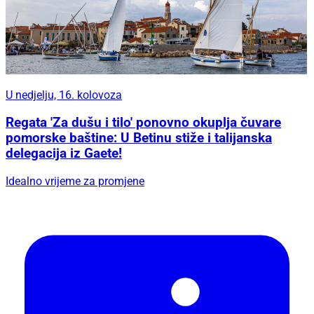
U nedjelju, 16. kolovoza
Regata 'Za dušu i tilo' ponovno okuplja čuvare
pomorske baštine: U Betinu stiže i talijanska
delegacija iz Gaete!
Idealno vrijeme za promjene