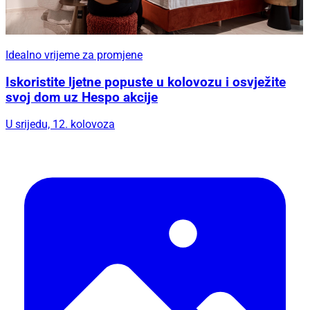
Idealno vrijeme za promjene
Iskoristite ljetne popuste u kolovozu i osvježite
svoj dom uz Hespo akcije
U srijedu, 12. kolovoza