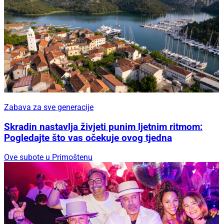
Zabava za sve generacije
Skradin nastavlja živjeti punim ljetnim ritmom:
Pogledajte što vas očekuje ovog tjedna
Ove subote u Primoštenu