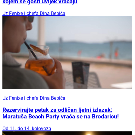
kojem se gosti uvijek vraćaju
Uz Fenixe i chefa Dina Bebića
Uz Fenixe i chefa Dina Bebića
Rezervirajte petak za odličan ljetni izlazak:
Maratuša Beach Party vraća se na Brodaricu!
Od 11. do 14. kolovoza