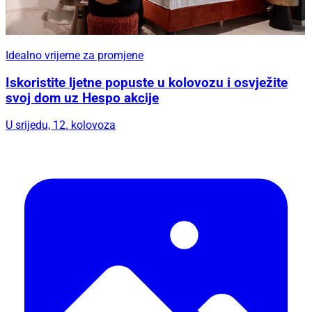
Idealno vrijeme za promjene
Iskoristite ljetne popuste u kolovozu i osvježite
svoj dom uz Hespo akcije
U srijedu, 12. kolovoza