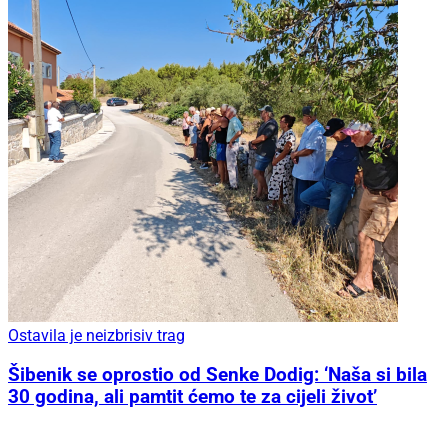
Ostavila je neizbrisiv trag
Šibenik se oprostio od Senke Dodig: ‘Naša si bila
30 godina, ali pamtit ćemo te za cijeli život’