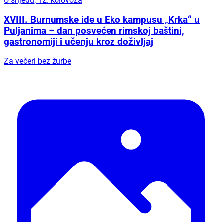
U srijedu, 12. kolovoza
XVIII. Burnumske ide u Eko kampusu „Krka“ u
Puljanima – dan posvećen rimskoj baštini,
gastronomiji i učenju kroz doživljaj
Za večeri bez žurbe