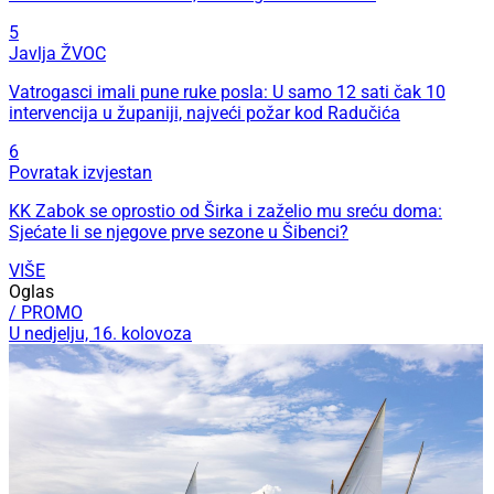
5
Javlja ŽVOC
Vatrogasci imali pune ruke posla: U samo 12 sati čak 10
intervencija u županiji, najveći požar kod Radučića
6
Povratak izvjestan
KK Zabok se oprostio od Širka i zaželio mu sreću doma:
Sjećate li se njegove prve sezone u Šibenci?
VIŠE
Oglas
/ PROMO
U nedjelju, 16. kolovoza