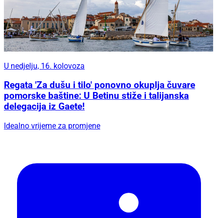
U nedjelju, 16. kolovoza
Regata 'Za dušu i tilo' ponovno okuplja čuvare
pomorske baštine: U Betinu stiže i talijanska
delegacija iz Gaete!
Idealno vrijeme za promjene