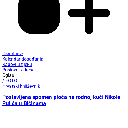
Osmrtnice
Kalendar događanja
Radovi u tijeku
Poslovni adresar
Oglas
/ FOTO
Hrvatski književnik
Postavljena spomen ploča na rodnoj kući Nikole
Pulića u Bićinama