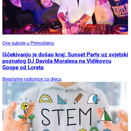
Ove subote u Primoštenu
Iščekivanju je došao kraj: Sunset Party uz svjetski
poznatog DJ Davida Moralesa na Vidikovcu
Gospe od Loreta
Besplatne radionice za djecu