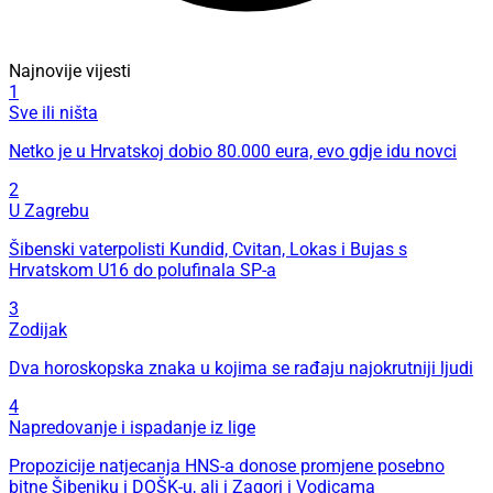
Najnovije vijesti
1
Sve ili ništa
Netko je u Hrvatskoj dobio 80.000 eura, evo gdje idu novci
2
U Zagrebu
Šibenski vaterpolisti Kundid, Cvitan, Lokas i Bujas s
Hrvatskom U16 do polufinala SP-a
3
Zodijak
Dva horoskopska znaka u kojima se rađaju najokrutniji ljudi
4
Napredovanje i ispadanje iz lige
Propozicije natjecanja HNS-a donose promjene posebno
bitne Šibeniku i DOŠK-u, ali i Zagori i Vodicama