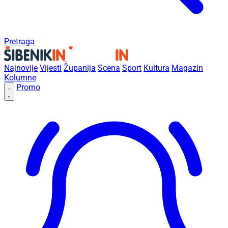
Pretraga
Najnovije
Vijesti
Županija
Scena
Sport
Kultura
Magazin
Kolumne
Promo