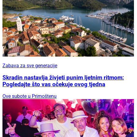
Zabava za sve generacije
Skradin nastavlja živjeti punim ljetnim ritmom:
Pogledajte što vas očekuje ovog tjedna
Ove subote u Primoštenu