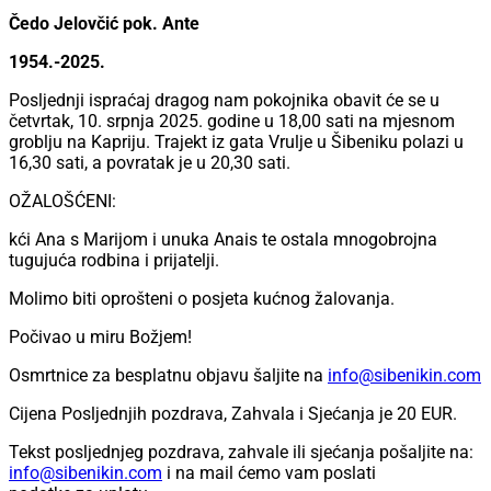
Čedo Jelovčić pok. Ante
1954.-2025.
Posljednji ispraćaj dragog nam pokojnika obavit će se u
četvrtak, 10. srpnja 2025. godine u 18,00 sati na mjesnom
groblju na Kapriju. Trajekt iz gata Vrulje u Šibeniku polazi u
16,30 sati, a povratak je u 20,30 sati.
OŽALOŠĆENI:
kći Ana s Marijom i unuka Anais te ostala mnogobrojna
tugujuća rodbina i prijatelji.
Molimo biti oprošteni o posjeta kućnog žalovanja.
Počivao u miru Božjem!
Osmrtnice za besplatnu objavu šaljite na
info@sibenikin.com
Cijena Posljednjih pozdrava, Zahvala i Sjećanja je
20 EUR
.
Tekst posljednjeg pozdrava, zahvale ili sjećanja pošaljite na:
info@sibenikin.com
i na mail ćemo vam poslati