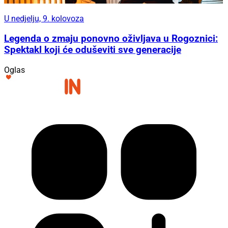
U nedjelju, 9. kolovoza
Legenda o zmaju ponovno oživljava u Rogoznici:
Spektakl koji će oduševiti sve generacije
Oglas