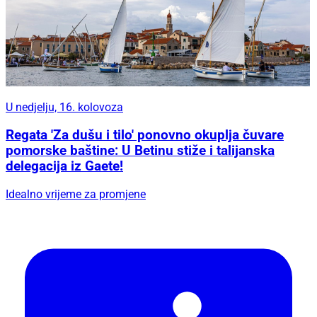
U nedjelju, 16. kolovoza
Regata 'Za dušu i tilo' ponovno okuplja čuvare
pomorske baštine: U Betinu stiže i talijanska
delegacija iz Gaete!
Idealno vrijeme za promjene