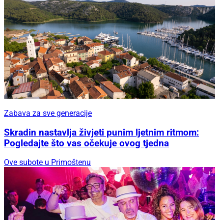
Zabava za sve generacije
Skradin nastavlja živjeti punim ljetnim ritmom:
Pogledajte što vas očekuje ovog tjedna
Ove subote u Primoštenu