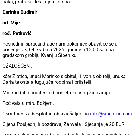
baka, prabaka, teta, ujna i strina
Darinka Budimir
ud. Mije
rođ. Petković
Posljednji ispraćaj drage nam pokojnice obavit će se u
ponedjeljak, 04. svibnja 2026. godine u 13:00 sati na
gradskom groblju Kvanj u Šibeniku.
OŽALOŠĆENI:
kćer Zlatica, unuci Marinko s obitelji i Ivan s obitelji, unuka
Daria te ostala tugujuća rodbina i prijatelji.
Molimo biti oprošteni od posjeta kućnog žalovanja.
Počivala u miru Božjem.
Osmrtnice za besplatnu objavu šaljite na
info@sibenikin.com
Cijena Posljednjih pozdrava, Zahvala i Sjećanja je
20 EUR
.
Tekst posljednjeg pozdrava, zahvale ili sjećanja pošaljite na: