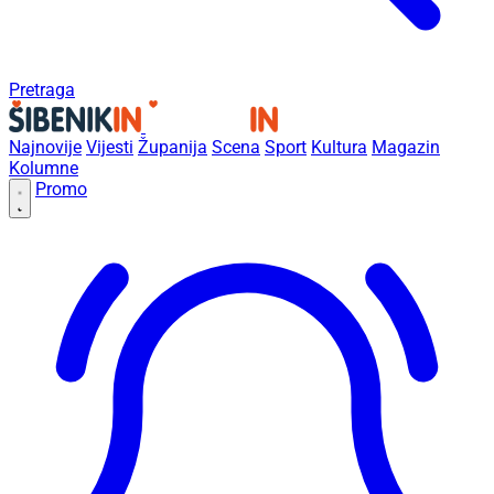
Pretraga
Najnovije
Vijesti
Županija
Scena
Sport
Kultura
Magazin
Kolumne
Promo