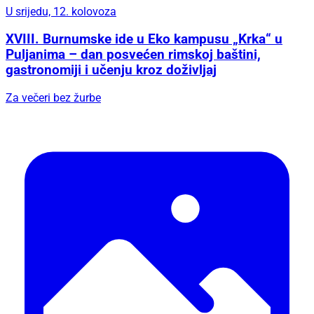
U srijedu, 12. kolovoza
XVIII. Burnumske ide u Eko kampusu „Krka“ u
Puljanima – dan posvećen rimskoj baštini,
gastronomiji i učenju kroz doživljaj
Za večeri bez žurbe