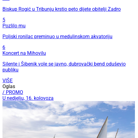
Biskup Rogić u Tribunju krstio peto dijete obitelji Zadro
5
Pozlilo mu
Poljski ronilac preminuo u medulinskom akvatoriju
6
Koncert na Mihovilu
Silente i Šibenik vole se javno, dubrovački bend oduševio
publiku
VIŠE
Oglas
/ PROMO
U nedjelju, 16. kolovoza