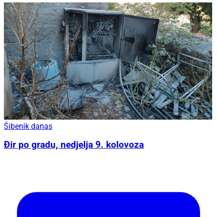
Šibenik danas
Đir po gradu, nedjelja 9. kolovoza