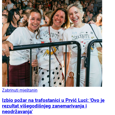
Zabrinuti mještanin
Izbio požar na trafostanici u Prvić Luci: 'Ovo je
rezultat višegodišnjeg zanemarivanja i
neodržavanja'