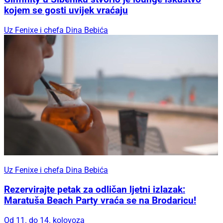
kojem se gosti uvijek vraćaju
Uz Fenixe i chefa Dina Bebića
Uz Fenixe i chefa Dina Bebića
Rezervirajte petak za odličan ljetni izlazak:
Maratuša Beach Party vraća se na Brodaricu!
Od 11. do 14. kolovoza