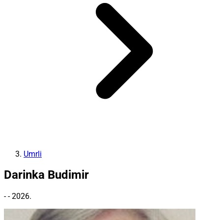
Umrli
Darinka Budimir
- - 2026.