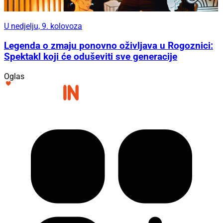
U nedjelju, 9. kolovoza
Legenda o zmaju ponovno oživljava u Rogoznici:
Spektakl koji će oduševiti sve generacije
Oglas