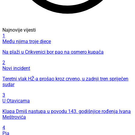
Najnovije vijesti
1
Među njima troje djece
Na plaži u Crikvenici bor pao na osmero kupača
2
Novi incident
Teretni vlak HŽ-a prošao kroz crveno, u zadnji tren spriječen
sudar
3
U Otavicama
Klapa Drniš nastupa u povodu 143. godišnjice rođenja Ivana
Meštrovića
4
Pia