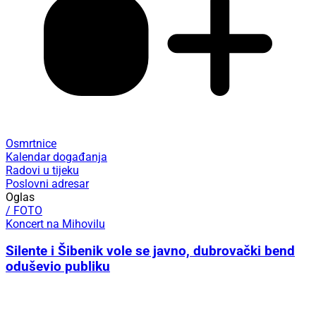
Osmrtnice
Kalendar događanja
Radovi u tijeku
Poslovni adresar
Oglas
/ FOTO
Koncert na Mihovilu
Silente i Šibenik vole se javno, dubrovački bend
oduševio publiku