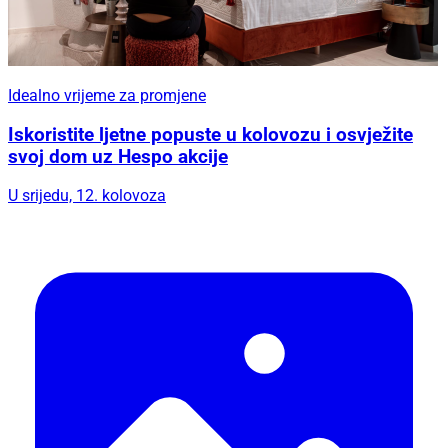
Idealno vrijeme za promjene
Iskoristite ljetne popuste u kolovozu i osvježite
svoj dom uz Hespo akcije
U srijedu, 12. kolovoza