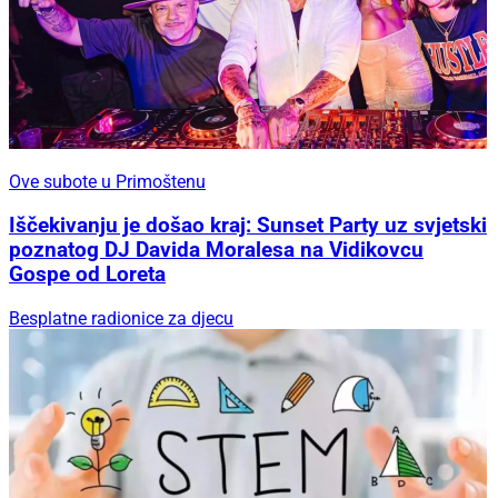
Ove subote u Primoštenu
Iščekivanju je došao kraj: Sunset Party uz svjetski
poznatog DJ Davida Moralesa na Vidikovcu
Gospe od Loreta
Besplatne radionice za djecu