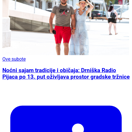
Ove subote
Noćni sajam tradicije i običaja: Drniška Radio
Pijaca po 13. put oživljava prostor gradske tržnice