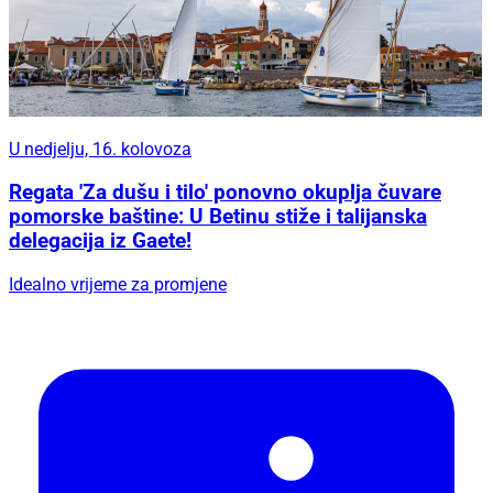
U nedjelju, 16. kolovoza
Regata 'Za dušu i tilo' ponovno okuplja čuvare
pomorske baštine: U Betinu stiže i talijanska
delegacija iz Gaete!
Idealno vrijeme za promjene