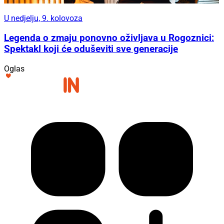
U nedjelju, 9. kolovoza
Legenda o zmaju ponovno oživljava u Rogoznici:
Spektakl koji će oduševiti sve generacije
Oglas