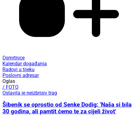
Osmrtnice
Kalendar događanja
Radovi u tijeku
Poslovni adresar
Oglas
/ FOTO
Ostavila je neizbrisiv trag
Šibenik se oprostio od Senke Dodig: ‘Naša si bila
30 godina, ali pamtit ćemo te za cijeli život’