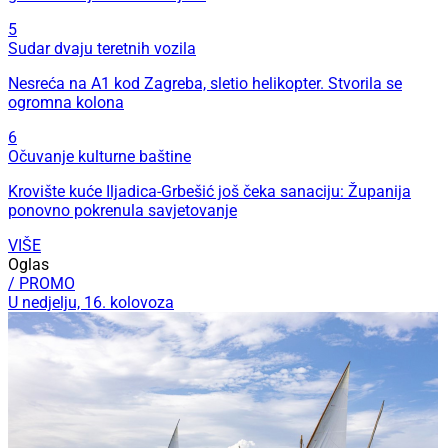
5
Sudar dvaju teretnih vozila
Nesreća na A1 kod Zagreba, sletio helikopter. Stvorila se
ogromna kolona
6
Očuvanje kulturne baštine
Krovište kuće Iljadica-Grbešić još čeka sanaciju: Županija
ponovno pokrenula savjetovanje
VIŠE
Oglas
/ PROMO
U nedjelju, 16. kolovoza