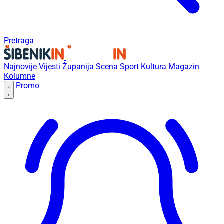
Pretraga
Najnovije
Vijesti
Županija
Scena
Sport
Kultura
Magazin
Kolumne
Promo