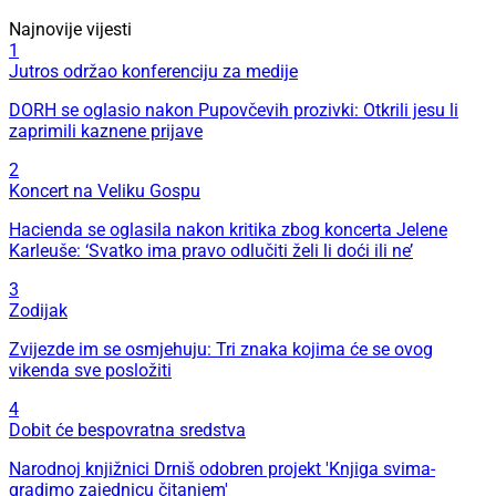
Najnovije vijesti
1
Jutros održao konferenciju za medije
DORH se oglasio nakon Pupovčevih prozivki: Otkrili jesu li
zaprimili kaznene prijave
2
Koncert na Veliku Gospu
Hacienda se oglasila nakon kritika zbog koncerta Jelene
Karleuše: ‘Svatko ima pravo odlučiti želi li doći ili ne’
3
Zodijak
Zvijezde im se osmjehuju: Tri znaka kojima će se ovog
vikenda sve posložiti
4
Dobit će bespovratna sredstva
Narodnoj knjižnici Drniš odobren projekt 'Knjiga svima-
gradimo zajednicu čitanjem'