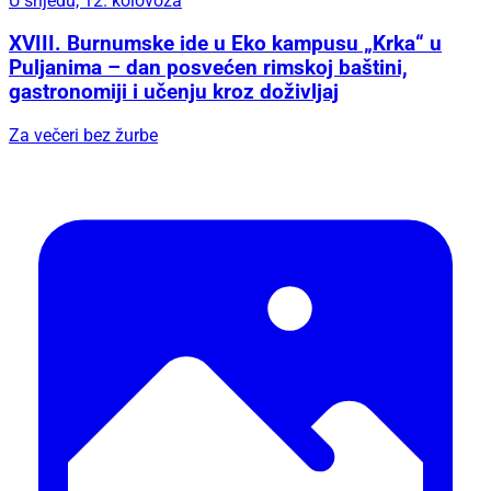
U srijedu, 12. kolovoza
XVIII. Burnumske ide u Eko kampusu „Krka“ u
Puljanima – dan posvećen rimskoj baštini,
gastronomiji i učenju kroz doživljaj
Za večeri bez žurbe