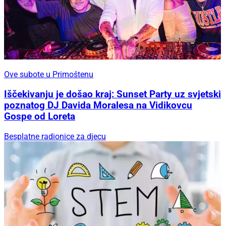
Ove subote u Primoštenu
Iščekivanju je došao kraj: Sunset Party uz svjetski
poznatog DJ Davida Moralesa na Vidikovcu
Gospe od Loreta
Besplatne radionice za djecu