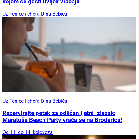
kojem se gosti uvijek vraćaju
Uz Fenixe i chefa Dina Bebića
Uz Fenixe i chefa Dina Bebića
Rezervirajte petak za odličan ljetni izlazak:
Maratuša Beach Party vraća se na Brodaricu!
Od 11. do 14. kolovoza