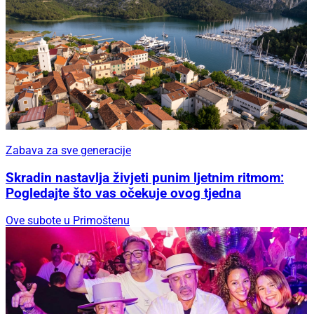
Zabava za sve generacije
Skradin nastavlja živjeti punim ljetnim ritmom:
Pogledajte što vas očekuje ovog tjedna
Ove subote u Primoštenu