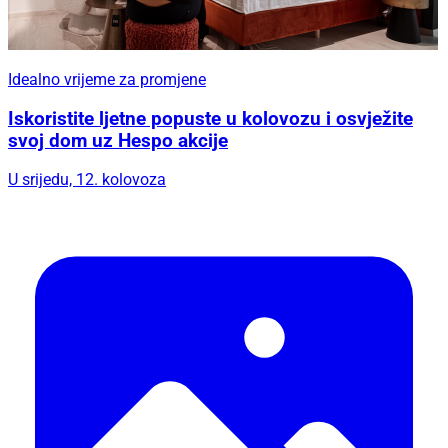
Idealno vrijeme za promjene
Iskoristite ljetne popuste u kolovozu i osvježite
svoj dom uz Hespo akcije
U srijedu, 12. kolovoza