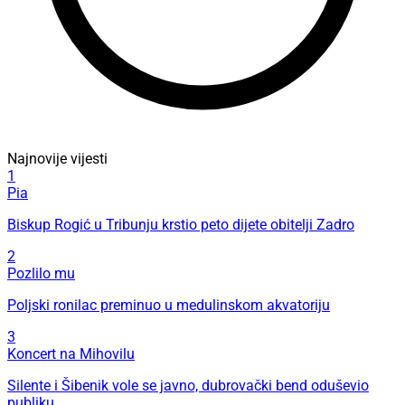
Najnovije vijesti
1
Pia
Biskup Rogić u Tribunju krstio peto dijete obitelji Zadro
2
Pozlilo mu
Poljski ronilac preminuo u medulinskom akvatoriju
3
Koncert na Mihovilu
Silente i Šibenik vole se javno, dubrovački bend oduševio
publiku