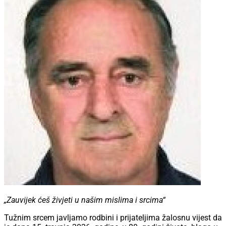
„Zauvijek ćeš živjeti u našim mislima i srcima“
Tužnim srcem javljamo rodbini i prijateljima žalosnu vijest da