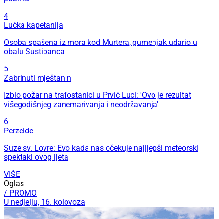
4
Lučka kapetanija
Osoba spašena iz mora kod Murtera, gumenjak udario u
obalu Sustipanca
5
Zabrinuti mještanin
Izbio požar na trafostanici u Prvić Luci: 'Ovo je rezultat
višegodišnjeg zanemarivanja i neodržavanja'
6
Perzeide
Suze sv. Lovre: Evo kada nas očekuje najljepši meteorski
spektakl ovog ljeta
VIŠE
Oglas
/ PROMO
U nedjelju, 16. kolovoza