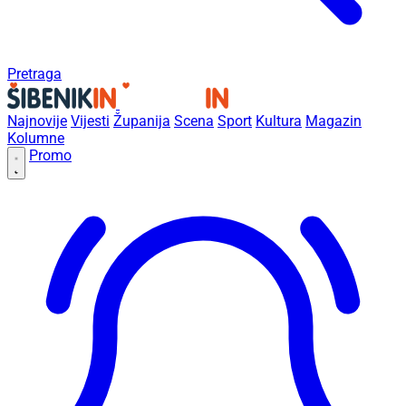
Pretraga
Najnovije
Vijesti
Županija
Scena
Sport
Kultura
Magazin
Kolumne
Promo