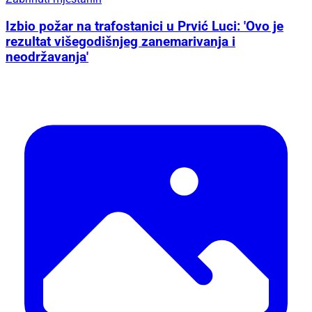
Izbio požar na trafostanici u Prvić Luci: 'Ovo je
rezultat višegodišnjeg zanemarivanja i
neodržavanja'