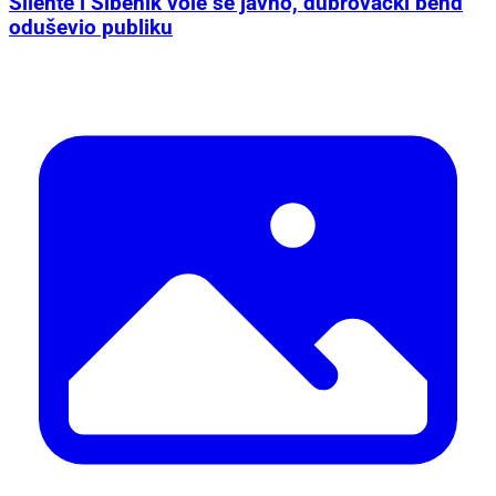
Silente i Šibenik vole se javno, dubrovački bend
oduševio publiku