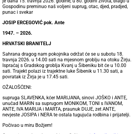
je dana 15. travnja 2026. godine, u 80. godini života, blago u
Gospodinu preminuo naš voljeni suprug, otac, djed, pradjed,
punac i svekar
JOSIP ERCEGOVIĆ pok. Ante
1947. – 2026.
HRVATSKI BRANITELJ
Sahrana dragog nam pokojnika održat će se u subotu 18.
travnja 2026. u 14.00 sati na mjesnom groblju na otoku Žirju.
Ispraćaj s Gradskog groblja Kvanj u Šibeniku bit će u 10.00
sati. Trajekt polazi iz trajektne luke Šibenik u 11.30 sati, a
povratak iz Žirja je u 17.45 sati.
OŽALOŠĆENI:
supruga SLAVENKA, kćer MARIJANA, sinovi JOŠKO i ANTE,
unučad MARIN sa suprugom MONIKOM, TONI s IVANOM,
ANTE, IVA MARIJA i MARTA, praunuk DUJE, zet ANTE,
nevjeste JOSIPA i NERA te ostala tugujuća rodbina i prijatelji.
Počivao u miru Božjem!