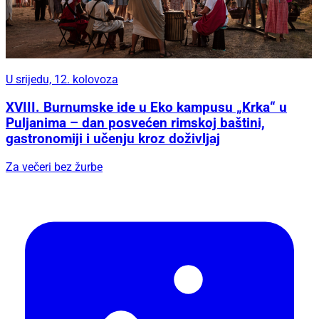
U srijedu, 12. kolovoza
XVIII. Burnumske ide u Eko kampusu „Krka“ u
Puljanima – dan posvećen rimskoj baštini,
gastronomiji i učenju kroz doživljaj
Za večeri bez žurbe