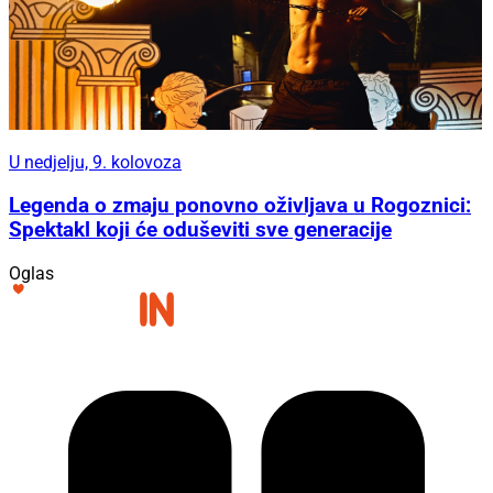
U nedjelju, 9. kolovoza
Legenda o zmaju ponovno oživljava u Rogoznici:
Spektakl koji će oduševiti sve generacije
Oglas