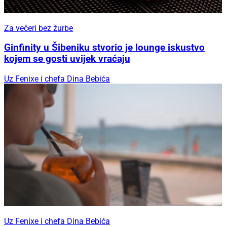
Za večeri bez žurbe
Ginfinity u Šibeniku stvorio je lounge iskustvo
kojem se gosti uvijek vraćaju
Uz Fenixe i chefa Dina Bebića
Uz Fenixe i chefa Dina Bebića