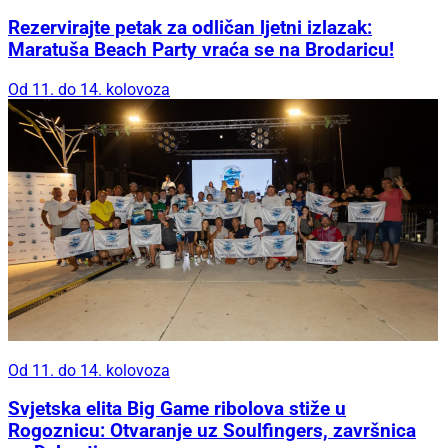
Rezervirajte petak za odličan ljetni izlazak:
Maratuša Beach Party vraća se na Brodaricu!
Od 11. do 14. kolovoza
Od 11. do 14. kolovoza
Svjetska elita Big Game ribolova stiže u
Rogoznicu: Otvaranje uz Soulfingers, završnica