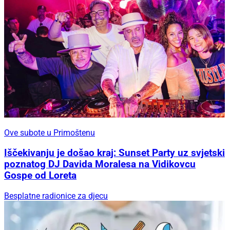
Ove subote u Primoštenu
Iščekivanju je došao kraj: Sunset Party uz svjetski
poznatog DJ Davida Moralesa na Vidikovcu
Gospe od Loreta
Besplatne radionice za djecu