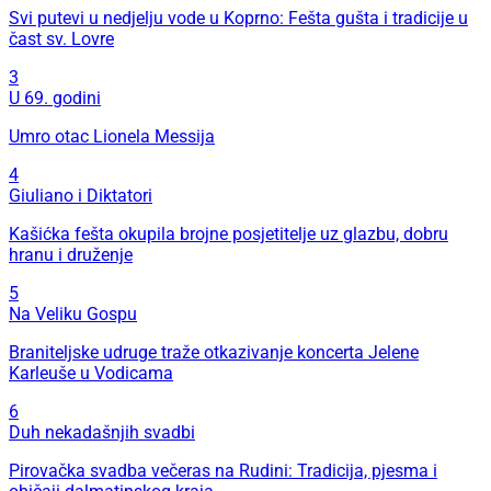
Svi putevi u nedjelju vode u Koprno: Fešta gušta i tradicije u
čast sv. Lovre
3
U 69. godini
Umro otac Lionela Messija
4
Giuliano i Diktatori
Kašićka fešta okupila brojne posjetitelje uz glazbu, dobru
hranu i druženje
5
Na Veliku Gospu
Braniteljske udruge traže otkazivanje koncerta Jelene
Karleuše u Vodicama
6
Duh nekadašnjih svadbi
Pirovačka svadba večeras na Rudini: Tradicija, pjesma i