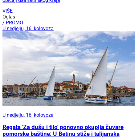
običaji dalmatinskog kraja
VIŠE
Oglas
/ PROMO
U nedjelju, 16. kolovoza
U nedjelju, 16. kolovoza
Regata 'Za dušu i tilo' ponovno okuplja čuvare
pomorske baštine: U Betinu stiže i talijanska