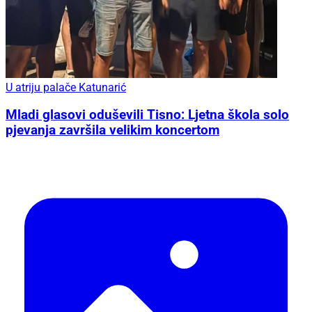
U atriju palače Katunarić
Mladi glasovi oduševili Tisno: Ljetna škola solo
pjevanja završila velikim koncertom