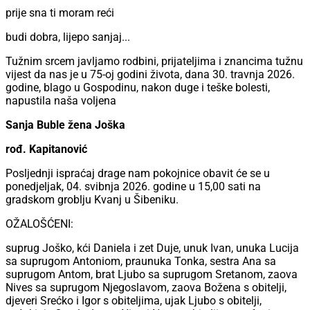
prije sna ti moram reći
budi dobra, lijepo sanjaj...
Tužnim srcem javljamo rodbini, prijateljima i znancima tužnu
vijest da nas je u 75-oj godini života, dana 30. travnja 2026.
godine, blago u Gospodinu, nakon duge i teške bolesti,
napustila naša voljena
Sanja Buble žena Joška
rođ. Kapitanović
Posljednji ispraćaj drage nam pokojnice obavit će se u
ponedjeljak, 04. svibnja 2026. godine u 15,00 sati na
gradskom groblju Kvanj u Šibeniku.
OŽALOŠĆENI:
suprug Joško, kći Daniela i zet Duje, unuk Ivan, unuka Lucija
sa suprugom Antoniom, praunuka Tonka, sestra Ana sa
suprugom Antom, brat Ljubo sa suprugom Sretanom, zaova
Nives sa suprugom Njegoslavom, zaova Božena s obitelji,
djeveri Srećko i Igor s obiteljima, ujak Ljubo s obitelji,