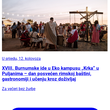
U srijedu, 12. kolovoza
XVIII. Burnumske ide u Eko kampusu „Krka“ u
Puljanima – dan posvećen rimskoj baštini,
gastronomiji i učenju kroz doživljaj
Za večeri bez žurbe