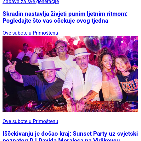
Zabava za sve generacije
Skradin nastavlja živjeti punim ljetnim ritmom:
Pogledajte što vas očekuje ovog tjedna
Ove subote u Primoštenu
Ove subote u Primoštenu
Iščekivanju je došao kraj: Sunset Party uz svjetski
poznatog DJ Davida Moralesa na Vidikovcu