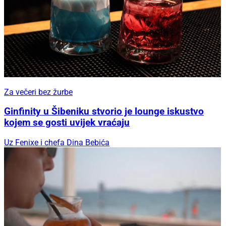
Za večeri bez žurbe
Ginfinity u Šibeniku stvorio je lounge iskustvo
kojem se gosti uvijek vraćaju
Uz Fenixe i chefa Dina Bebića