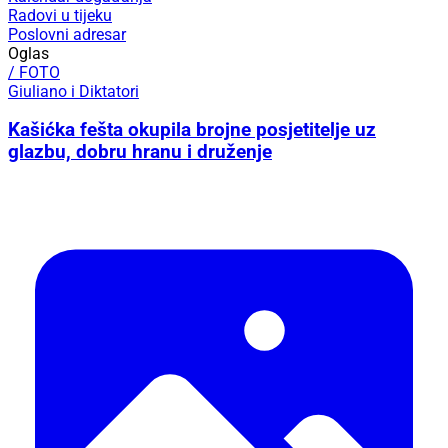
Radovi u tijeku
Poslovni adresar
Oglas
/ FOTO
Giuliano i Diktatori
Kašićka fešta okupila brojne posjetitelje uz
glazbu, dobru hranu i druženje