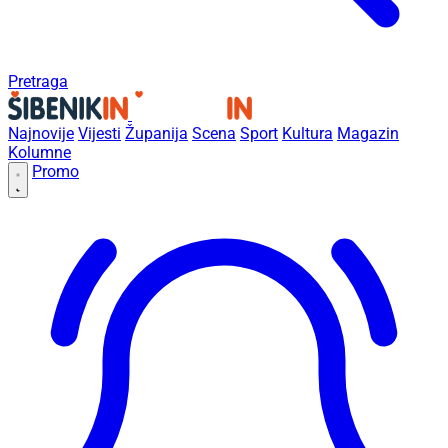
Pretraga
Najnovije
Vijesti
Županija
Scena
Sport
Kultura
Magazin
Kolumne
Promo