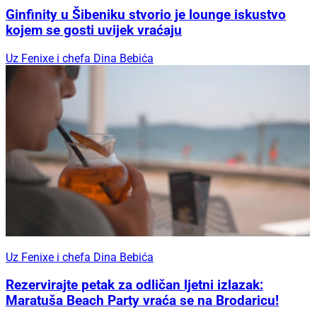
Ginfinity u Šibeniku stvorio je lounge iskustvo
kojem se gosti uvijek vraćaju
Uz Fenixe i chefa Dina Bebića
Uz Fenixe i chefa Dina Bebića
Rezervirajte petak za odličan ljetni izlazak:
Maratuša Beach Party vraća se na Brodaricu!