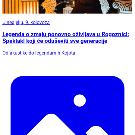
U nedjelju, 9. kolovoza
Legenda o zmaju ponovno oživljava u Rogoznici:
Spektakl koji će oduševiti sve generacije
Od akustike do legendarnih Kojota