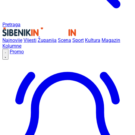
Pretraga
Najnovije
Vijesti
Županija
Scena
Sport
Kultura
Magazin
Kolumne
Promo