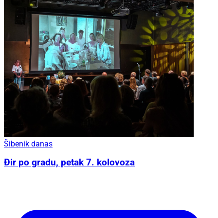
Šibenik danas
Đir po gradu, petak 7. kolovoza