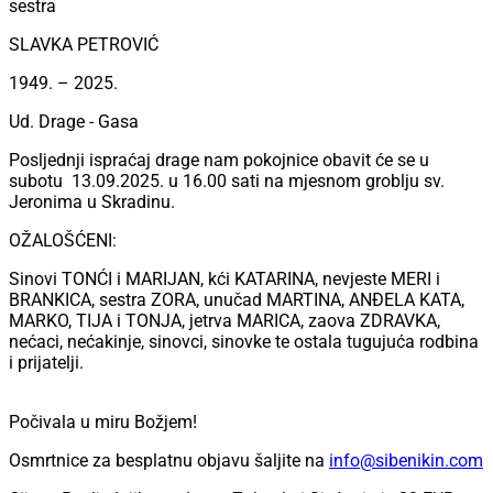
sestra
SLAVKA PETROVIĆ
1949. – 2025.
Ud. Drage - Gasa
Posljednji ispraćaj drage nam pokojnice obavit će se u
subotu 13.09.2025. u 16.00 sati na mjesnom groblju sv.
Jeronima u Skradinu.
OŽALOŠĆENI:
Sinovi TONĆI i MARIJAN, kći KATARINA, nevjeste MERI i
BRANKICA, sestra ZORA, unučad MARTINA, ANĐELA KATA,
MARKO, TIJA i TONJA, jetrva MARICA, zaova ZDRAVKA,
nećaci, nećakinje, sinovci, sinovke te ostala tugujuća rodbina
i prijatelji.
Počivala u miru Božjem!
Osmrtnice za besplatnu objavu šaljite na
info@sibenikin.com