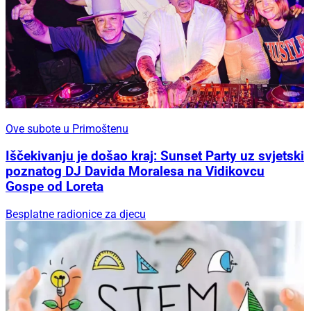
Ove subote u Primoštenu
Iščekivanju je došao kraj: Sunset Party uz svjetski
poznatog DJ Davida Moralesa na Vidikovcu
Gospe od Loreta
Besplatne radionice za djecu