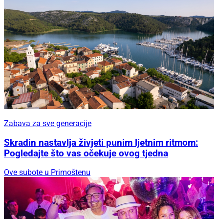
Zabava za sve generacije
Skradin nastavlja živjeti punim ljetnim ritmom:
Pogledajte što vas očekuje ovog tjedna
Ove subote u Primoštenu