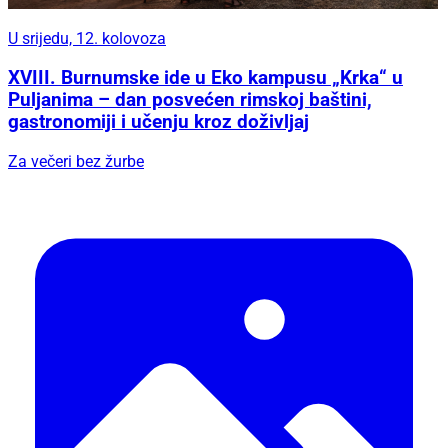
U srijedu, 12. kolovoza
XVIII. Burnumske ide u Eko kampusu „Krka“ u
Puljanima – dan posvećen rimskoj baštini,
gastronomiji i učenju kroz doživljaj
Za večeri bez žurbe