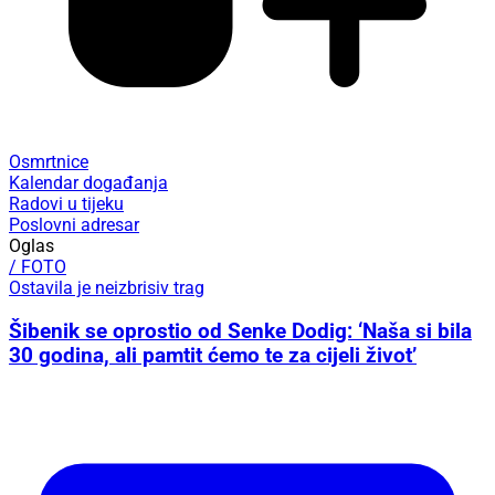
Osmrtnice
Kalendar događanja
Radovi u tijeku
Poslovni adresar
Oglas
/ FOTO
Ostavila je neizbrisiv trag
Šibenik se oprostio od Senke Dodig: ‘Naša si bila
30 godina, ali pamtit ćemo te za cijeli život’