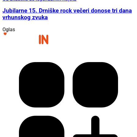
Jubilarne 15. Drniške rock večeri donose tri dana
vrhunskog zvuka
Oglas