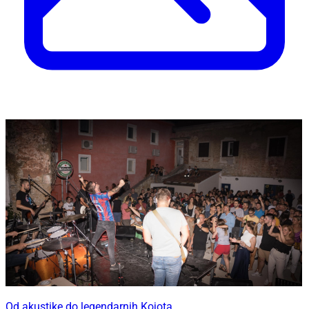
Od akustike do legendarnih Kojota