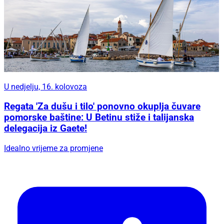
U nedjelju, 16. kolovoza
Regata 'Za dušu i tilo' ponovno okuplja čuvare
pomorske baštine: U Betinu stiže i talijanska
delegacija iz Gaete!
Idealno vrijeme za promjene