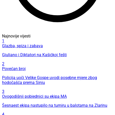
Najnovije vijesti
1
Glazba, spiza i zabava
Giuliano i Diktatori na Kašićkoj fešti
2
Povećan broj
Policija uoči Velike Gospe uvodi posebne mjere zbog
hodočašća prema Sinju
3
Ovogodišnji pobjednici su ekipa MA
Šesnaest ekipa nastupilo na turniru u balotama na Zlarinu
4