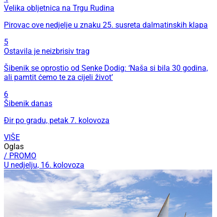
Velika obljetnica na Trgu Rudina
Pirovac ove nedjelje u znaku 25. susreta dalmatinskih klapa
5
Ostavila je neizbrisiv trag
Šibenik se oprostio od Senke Dodig: ‘Naša si bila 30 godina,
ali pamtit ćemo te za cijeli život’
6
Šibenik danas
Đir po gradu, petak 7. kolovoza
VIŠE
Oglas
/ PROMO
U nedjelju, 16. kolovoza