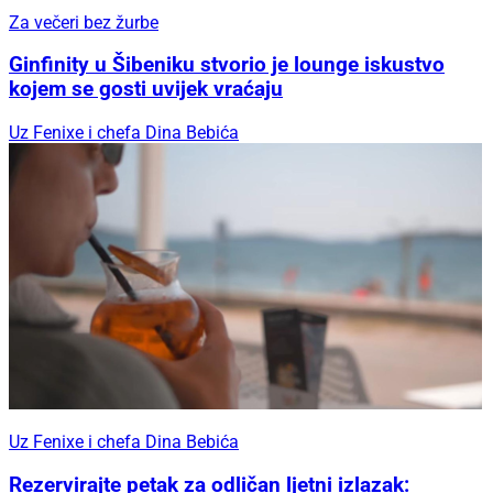
Za večeri bez žurbe
Ginfinity u Šibeniku stvorio je lounge iskustvo
kojem se gosti uvijek vraćaju
Uz Fenixe i chefa Dina Bebića
Uz Fenixe i chefa Dina Bebića
Rezervirajte petak za odličan ljetni izlazak: