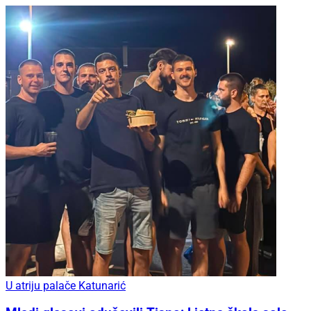
U atriju palače Katunarić