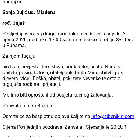
pomajka
Sonja Dujić ud. Mladena
rođ. Jajaš
Posljednji ispraćaj drage nam pokojnice bit će u srijedu, 3.
lipnja 2026. godine u 17:00 sati na mjesnom groblju Sv. Jurja
u Rupama.
Za njom tuguju:
sin Ivan, nevjesta Tomislava, unuk Roko, sestra Nada s
obitelji, posinak Joso, obitelj pok. brata Mira, obitelji pok.
djevera Ivice i Boška, obitelj pok. tete Nevenke te ostala
tugujuća rodbina i prijatelji.
Molimo biti oprošteni od posjeta kućnog žalovanja.
Počivala u miru Božjem!
Osmrtnice za besplatnu objavu šaljite na
info@sibenikin.com
Cijena Posljednjih pozdrava, Zahvala i Sjećanja je
20 EUR
.