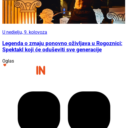
U nedjelju, 9. kolovoza
Legenda o zmaju ponovno oživljava u Rogoznici:
Spektakl koji će oduševiti sve generacije
Oglas