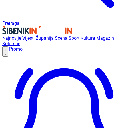
Pretraga
Najnovije
Vijesti
Županija
Scena
Sport
Kultura
Magazin
Kolumne
Promo