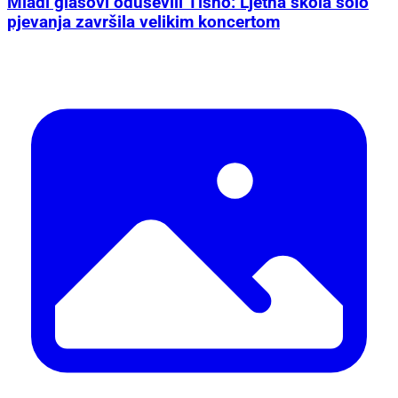
Mladi glasovi oduševili Tisno: Ljetna škola solo
pjevanja završila velikim koncertom