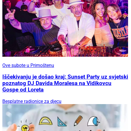
Ove subote u Primoštenu
Iščekivanju je došao kraj: Sunset Party uz svjetski
poznatog DJ Davida Moralesa na Vidikovcu
Gospe od Loreta
Besplatne radionice za djecu