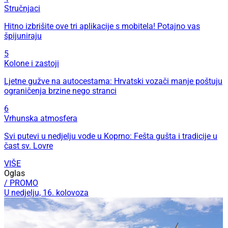
Stručnjaci
Hitno izbrišite ove tri aplikacije s mobitela! Potajno vas
špijuniraju
5
Kolone i zastoji
Ljetne gužve na autocestama: Hrvatski vozači manje poštuju
ograničenja brzine nego stranci
6
Vrhunska atmosfera
Svi putevi u nedjelju vode u Koprno: Fešta gušta i tradicije u
čast sv. Lovre
VIŠE
Oglas
/ PROMO
U nedjelju, 16. kolovoza