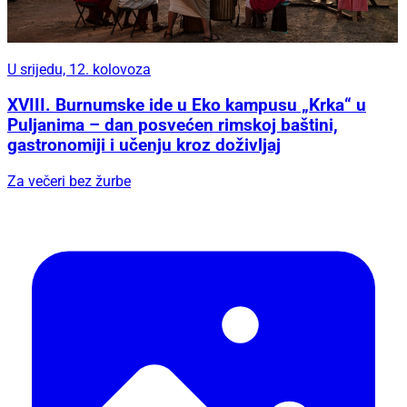
U srijedu, 12. kolovoza
XVIII. Burnumske ide u Eko kampusu „Krka“ u
Puljanima – dan posvećen rimskoj baštini,
gastronomiji i učenju kroz doživljaj
Za večeri bez žurbe