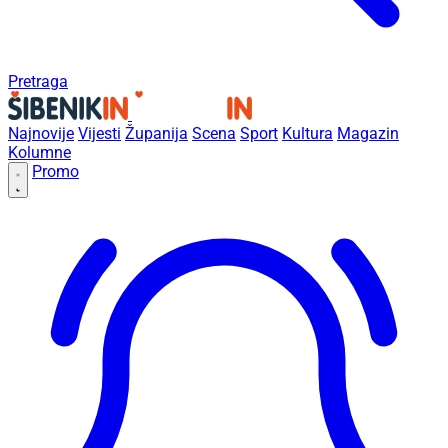
Pretraga
Najnovije
Vijesti
Županija
Scena
Sport
Kultura
Magazin
Kolumne
Promo