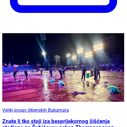
Veliki posao šibenskih Bubamara
Znate li tko stoji iza besprijekornog čišćenja