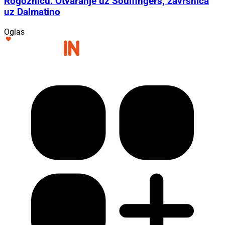
Rogoznicu: Otvaranje uz Soulfingers, završnica
uz Dalmatino
Oglas