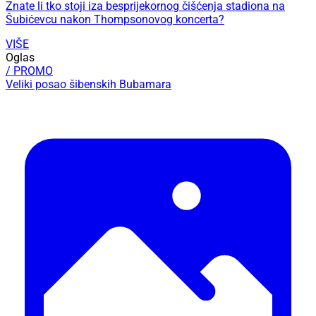
Znate li tko stoji iza besprijekornog čišćenja stadiona na
Šubićevcu nakon Thompsonovog koncerta?
VIŠE
Oglas
/ PROMO
Veliki posao šibenskih Bubamara