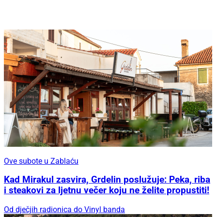
Ove subote u Zablaću
Kad Mirakul zasvira, Grdelin poslužuje: Peka, riba
i steakovi za ljetnu večer koju ne želite propustiti!
Od dječjih radionica do Vinyl banda