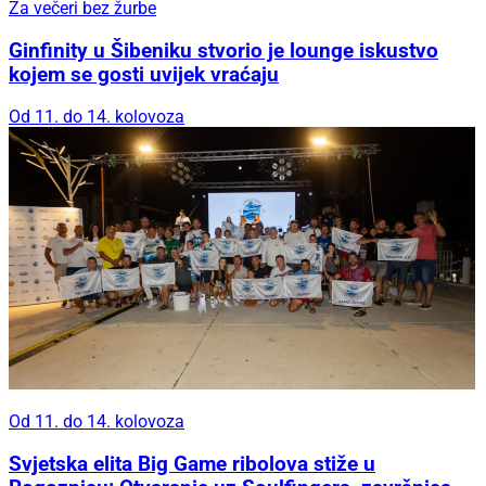
Za večeri bez žurbe
Ginfinity u Šibeniku stvorio je lounge iskustvo
kojem se gosti uvijek vraćaju
Od 11. do 14. kolovoza
Od 11. do 14. kolovoza
Svjetska elita Big Game ribolova stiže u