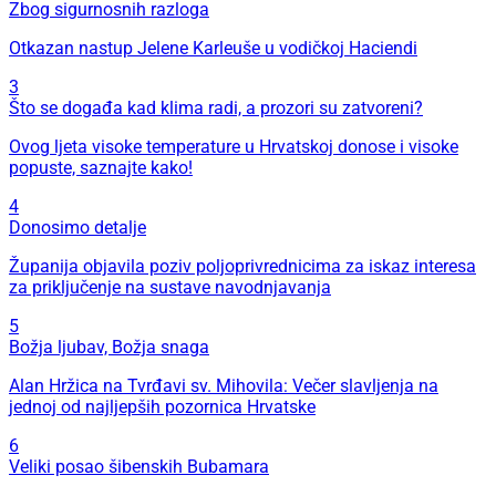
Zbog sigurnosnih razloga
Otkazan nastup Jelene Karleuše u vodičkoj Haciendi
3
Što se događa kad klima radi, a prozori su zatvoreni?
Ovog ljeta visoke temperature u Hrvatskoj donose i visoke
popuste, saznajte kako!
4
Donosimo detalje
Županija objavila poziv poljoprivrednicima za iskaz interesa
za priključenje na sustave navodnjavanja
5
Božja ljubav, Božja snaga
Alan Hržica na Tvrđavi sv. Mihovila: Večer slavljenja na
jednoj od najljepših pozornica Hrvatske
6
Veliki posao šibenskih Bubamara