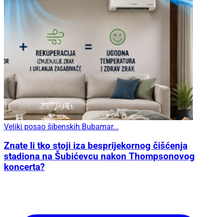
Veliki posao šibenskih Bubamar...
Znate li tko stoji iza besprijekornog čišćenja
stadiona na Šubićevcu nakon Thompsonovog
koncerta?