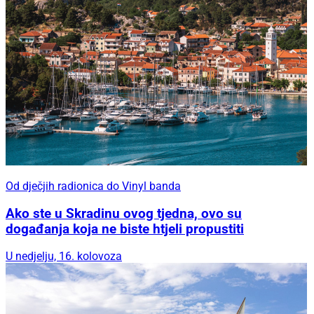
Od dječjih radionica do Vinyl banda
Ako ste u Skradinu ovog tjedna, ovo su
događanja koja ne biste htjeli propustiti
U nedjelju, 16. kolovoza