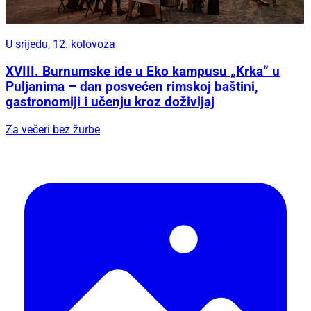
U srijedu, 12. kolovoza
XVIII. Burnumske ide u Eko kampusu „Krka“ u
Puljanima – dan posvećen rimskoj baštini,
gastronomiji i učenju kroz doživljaj
Za večeri bez žurbe