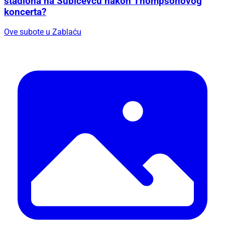
stadiona na Šubićevcu nakon Thompsonovog
koncerta?
Ove subote u Zablaću