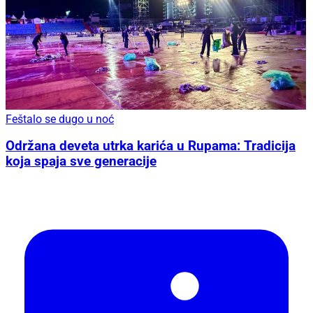
Feštalo se dugo u noć
Održana deveta utrka karića u Rupama: Tradicija
koja spaja sve generacije