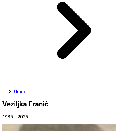
Umrli
Veziljka Franić
1935. - 2025.