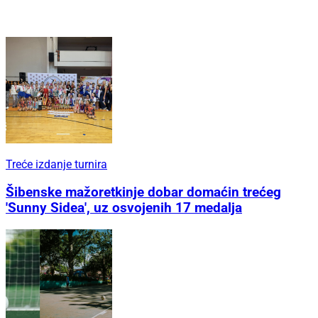
Treće izdanje turnira
Šibenske mažoretkinje dobar domaćin trećeg
'Sunny Sidea', uz osvojenih 17 medalja