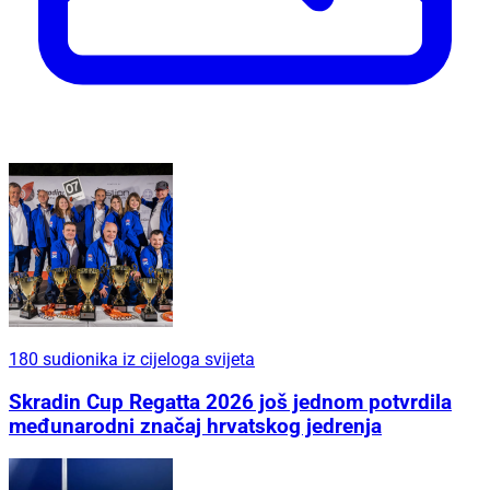
180 sudionika iz cijeloga svijeta
Skradin Cup Regatta 2026 još jednom potvrdila
međunarodni značaj hrvatskog jedrenja