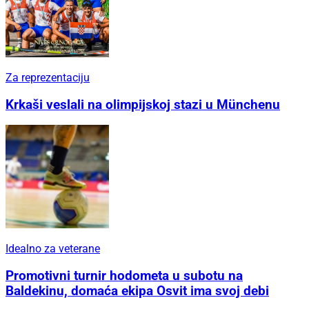
Za reprezentaciju
Krkaši veslali na olimpijskoj stazi u Münchenu
Idealno za veterane
Promotivni turnir hodometa u subotu na
Baldekinu, domaća ekipa Osvit ima svoj debi