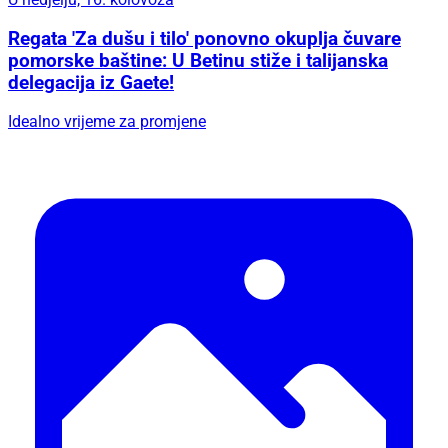
Regata 'Za dušu i tilo' ponovno okuplja čuvare
pomorske baštine: U Betinu stiže i talijanska
delegacija iz Gaete!
Idealno vrijeme za promjene