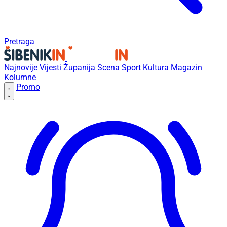
Pretraga
Najnovije
Vijesti
Županija
Scena
Sport
Kultura
Magazin
Kolumne
Promo