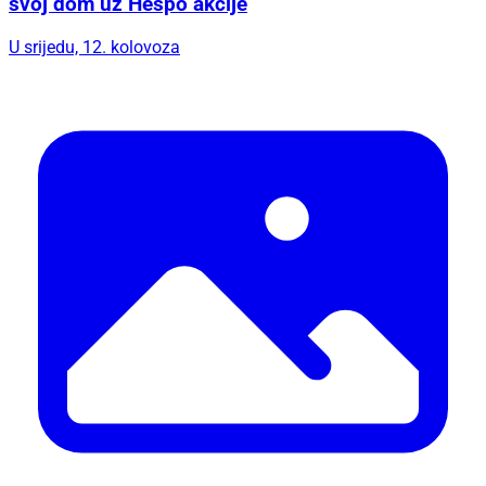
svoj dom uz Hespo akcije
U srijedu, 12. kolovoza