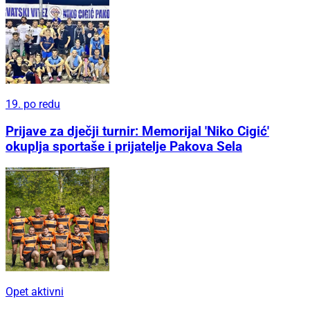
19. po redu
Prijave za dječji turnir: Memorijal 'Niko Cigić'
okuplja sportaše i prijatelje Pakova Sela
Opet aktivni