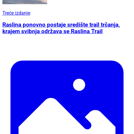
Treće izdanje
Raslina ponovno postaje središte trail trčanja,
krajem svibnja održava se Raslina Trail