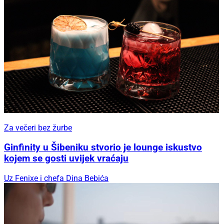
Za večeri bez žurbe
Ginfinity u Šibeniku stvorio je lounge iskustvo
kojem se gosti uvijek vraćaju
Uz Fenixe i chefa Dina Bebića