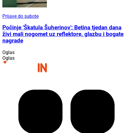
Prijave do subote
Počinje 'Škatula Šuherinov': Betina tjedan dana
živi mali nogomet uz reflektore, glazbu i bogate
nagrade
Oglas
Oglas