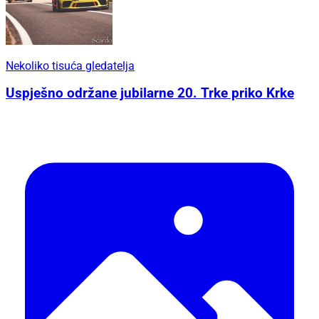
Nekoliko tisuća gledatelja
Uspješno održane jubilarne 20. Trke priko Krke