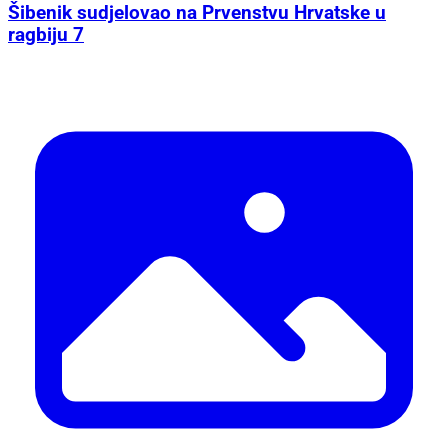
Šibenik sudjelovao na Prvenstvu Hrvatske u
ragbiju 7