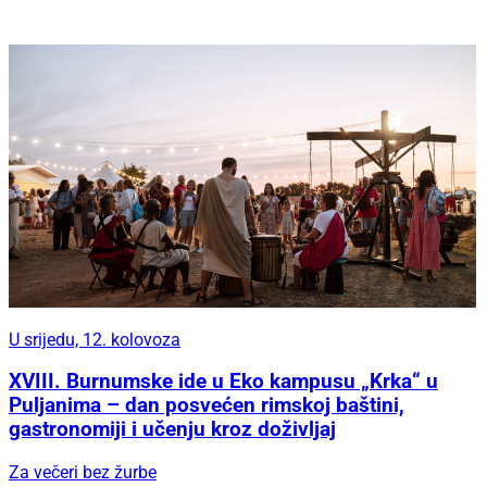
U srijedu, 12. kolovoza
XVIII. Burnumske ide u Eko kampusu „Krka“ u
Puljanima – dan posvećen rimskoj baštini,
gastronomiji i učenju kroz doživljaj
Za večeri bez žurbe