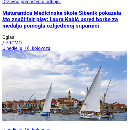
Državno prvenstvo u odbojci
Maturantica Medicinske škole Šibenik pokazala
što znači fair play: Laura Kabić usred borbe za
medalju pomogla ozlijeđenoj suparnici
Oglas
/ PROMO
U nedjelju, 16. kolovoza
U nedjelju, 16. kolovoza