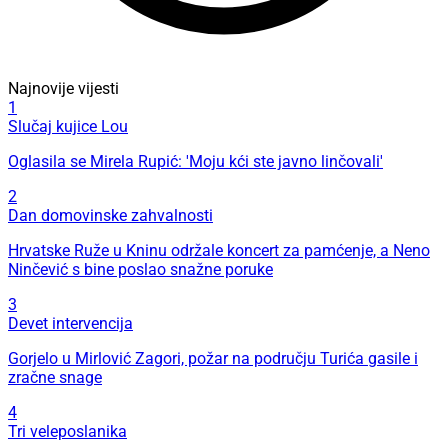
Najnovije vijesti
1
Slučaj kujice Lou
Oglasila se Mirela Rupić: 'Moju kći ste javno linčovali'
2
Dan domovinske zahvalnosti
Hrvatske Ruže u Kninu održale koncert za pamćenje, a Neno
Ninčević s bine poslao snažne poruke
3
Devet intervencija
Gorjelo u Mirlović Zagori, požar na području Turića gasile i
zračne snage
4
Tri veleposlanika