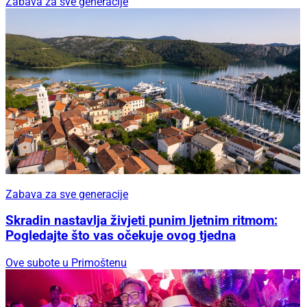
Zabava za sve generacije
Zabava za sve generacije
Skradin nastavlja živjeti punim ljetnim ritmom:
Pogledajte što vas očekuje ovog tjedna
Ove subote u Primoštenu