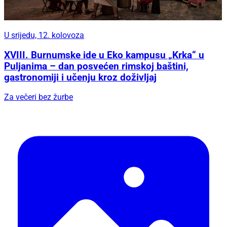
U srijedu, 12. kolovoza
XVIII. Burnumske ide u Eko kampusu „Krka“ u
Puljanima – dan posvećen rimskoj baštini,
gastronomiji i učenju kroz doživljaj
Za večeri bez žurbe