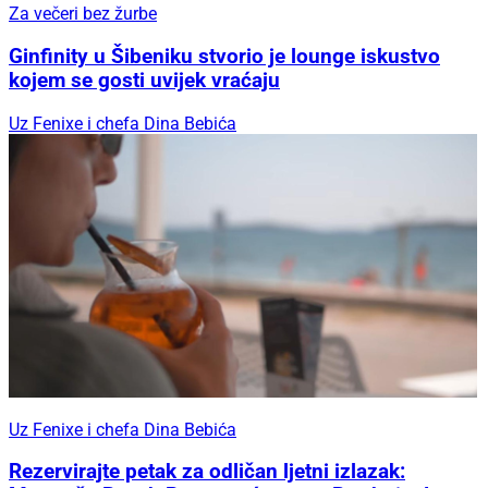
Za večeri bez žurbe
Ginfinity u Šibeniku stvorio je lounge iskustvo
kojem se gosti uvijek vraćaju
Uz Fenixe i chefa Dina Bebića
Uz Fenixe i chefa Dina Bebića
Rezervirajte petak za odličan ljetni izlazak: