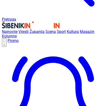
Pretraga
Najnovije
Vijesti
Županija
Scena
Sport
Kultura
Magazin
Kolumne
Promo