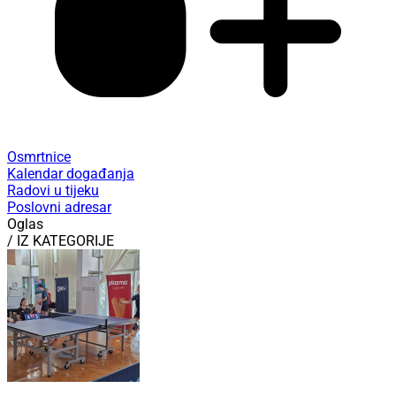
Osmrtnice
Kalendar događanja
Radovi u tijeku
Poslovni adresar
Oglas
/ IZ KATEGORIJE