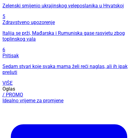
Zelenski smijenio ukrajinskog veleposlanika u Hrvatskoj
5
Zdravstveno upozorenje
Italija se prži, Mađarska i Rumunjska gase rasvjetu zbog
toplinskog vala
6
Pritisak
Sedam stvari koje svaka mama želi reći naglas, ali ih ipak
prešuti
VIŠE
Oglas
/ PROMO
Idealno vrijeme za promjene