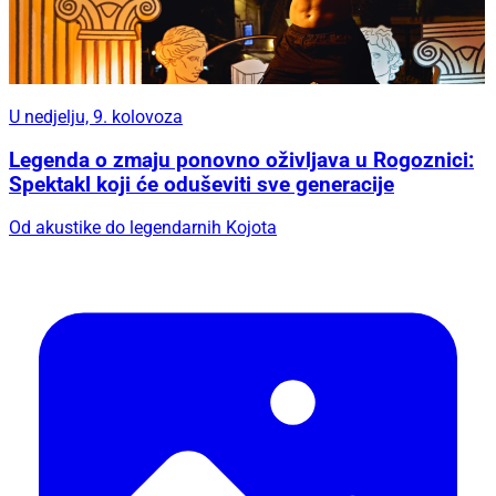
U nedjelju, 9. kolovoza
Legenda o zmaju ponovno oživljava u Rogoznici:
Spektakl koji će oduševiti sve generacije
Od akustike do legendarnih Kojota