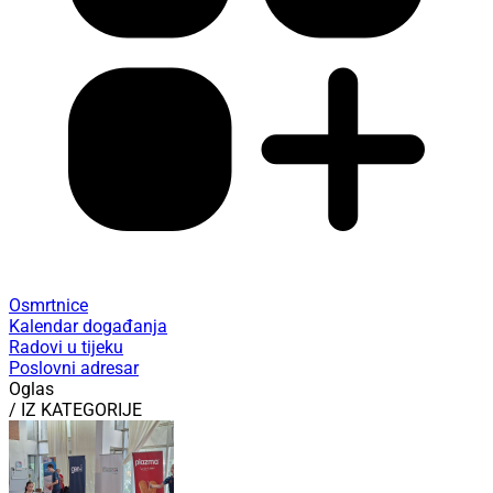
Osmrtnice
Kalendar događanja
Radovi u tijeku
Poslovni adresar
Oglas
/ IZ KATEGORIJE