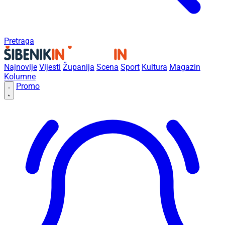
Pretraga
Najnovije
Vijesti
Županija
Scena
Sport
Kultura
Magazin
Kolumne
Promo