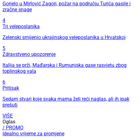
Gorjelo u Mirlović Zagori, požar na području Turića gasile i
zračne snage
4
Tri veleposlanika
Zelenski smijenio ukrajinskog veleposlanika u Hrvatskoj
5
Zdravstveno upozorenje
Italija se prži, Mađarska i Rumunjska gase rasvjetu zbog
toplinskog vala
6
Pritisak
Sedam stvari koje svaka mama želi reći naglas, ali ih ipak
prešuti
VIŠE
Oglas
/ PROMO
Idealno vrijeme za promjene