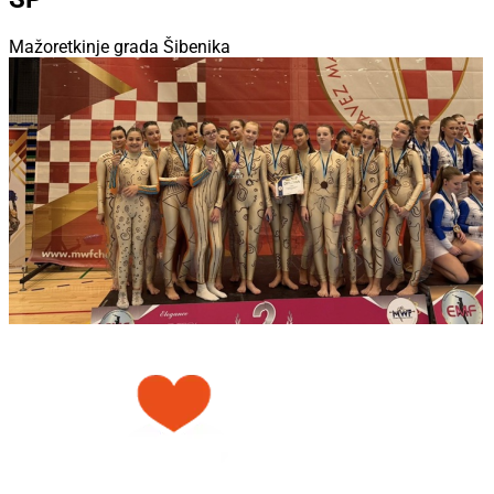
Mažoretkinje grada Šibenika