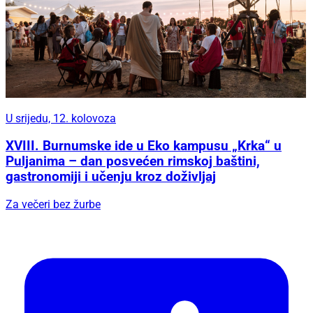
U srijedu, 12. kolovoza
XVIII. Burnumske ide u Eko kampusu „Krka“ u
Puljanima – dan posvećen rimskoj baštini,
gastronomiji i učenju kroz doživljaj
Za večeri bez žurbe