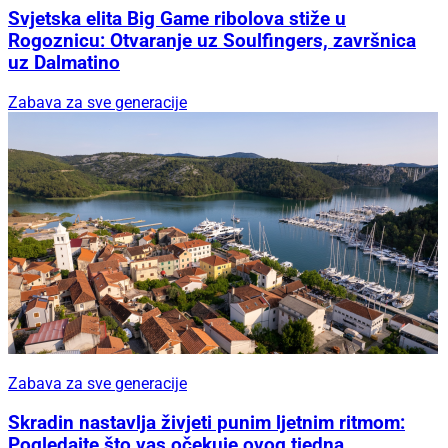
Svjetska elita Big Game ribolova stiže u
Rogoznicu: Otvaranje uz Soulfingers, završnica
uz Dalmatino
Zabava za sve generacije
Zabava za sve generacije
Skradin nastavlja živjeti punim ljetnim ritmom:
Pogledajte što vas očekuje ovog tjedna