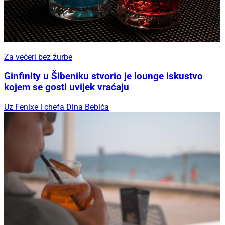
Za večeri bez žurbe
Ginfinity u Šibeniku stvorio je lounge iskustvo
kojem se gosti uvijek vraćaju
Uz Fenixe i chefa Dina Bebića