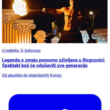
U nedjelju, 9. kolovoza
Legenda o zmaju ponovno oživljava u Rogoznici:
Spektakl koji će oduševiti sve generacije
Od akustike do legendarnih Kojota