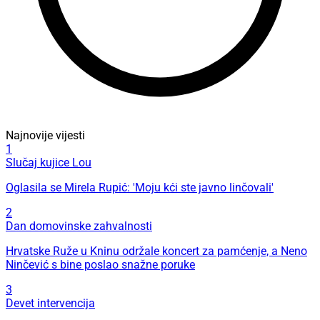
Najnovije vijesti
1
Slučaj kujice Lou
Oglasila se Mirela Rupić: 'Moju kći ste javno linčovali'
2
Dan domovinske zahvalnosti
Hrvatske Ruže u Kninu održale koncert za pamćenje, a Neno
Ninčević s bine poslao snažne poruke
3
Devet intervencija