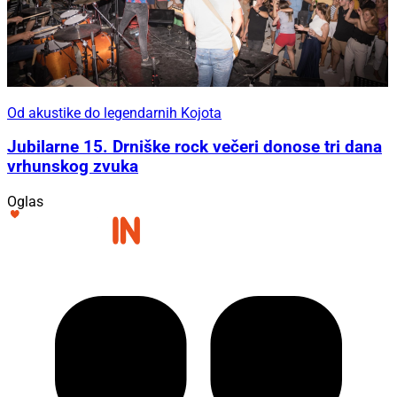
Od akustike do legendarnih Kojota
Jubilarne 15. Drniške rock večeri donose tri dana
vrhunskog zvuka
Oglas