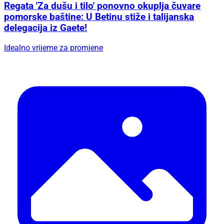
Regata 'Za dušu i tilo' ponovno okuplja čuvare
pomorske baštine: U Betinu stiže i talijanska
delegacija iz Gaete!
Idealno vrijeme za promjene