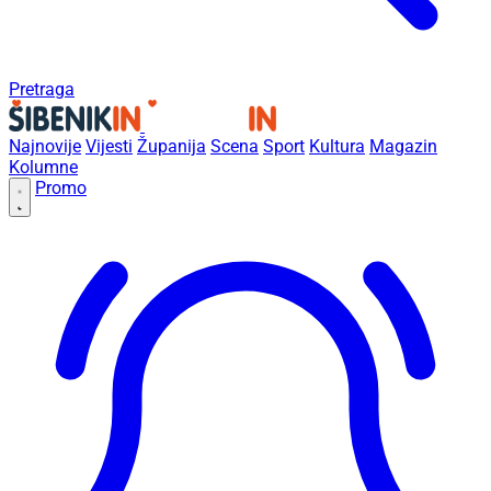
Pretraga
Najnovije
Vijesti
Županija
Scena
Sport
Kultura
Magazin
Kolumne
Promo