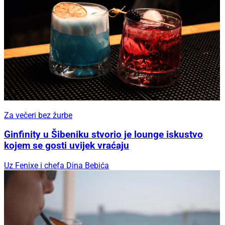
Za večeri bez žurbe
Ginfinity u Šibeniku stvorio je lounge iskustvo
kojem se gosti uvijek vraćaju
Uz Fenixe i chefa Dina Bebića