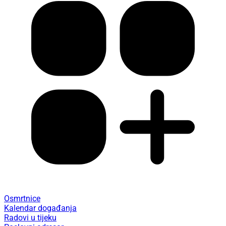
Osmrtnice
Kalendar događanja
Radovi u tijeku