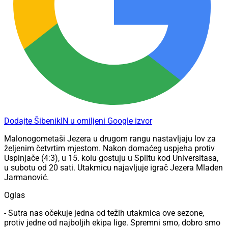
Dodajte ŠibenikIN u omiljeni Google izvor
Malonogometaši Jezera u drugom rangu nastavljaju lov za
željenim četvrtim mjestom. Nakon domaćeg uspjeha protiv
Uspinjače (4:3), u 15. kolu gostuju u Splitu kod Universitasa,
u subotu od 20 sati. Utakmicu najavljuje igrač Jezera Mladen
Jarmanović.
Oglas
- Sutra nas očekuje jedna od težih utakmica ove sezone,
protiv jedne od najboljih ekipa lige. Spremni smo, dobro smo