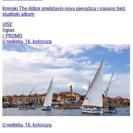
Kninski The Alibor predstavio novu pjevačicu i najavio treći
studijski album
VIŠE
Oglas
/ PROMO
U nedjelju, 16. kolovoza
U nedjelju, 16. kolovoza