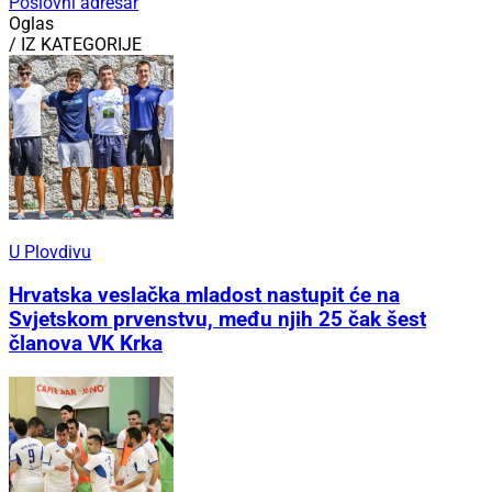
Poslovni adresar
Oglas
/ IZ KATEGORIJE
U Plovdivu
Hrvatska veslačka mladost nastupit će na
Svjetskom prvenstvu, među njih 25 čak šest
članova VK Krka