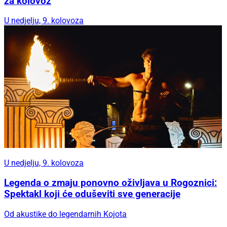
za kolovoz
U nedjelju, 9. kolovoza
U nedjelju, 9. kolovoza
Legenda o zmaju ponovno oživljava u Rogoznici:
Spektakl koji će oduševiti sve generacije
Od akustike do legendarnih Kojota