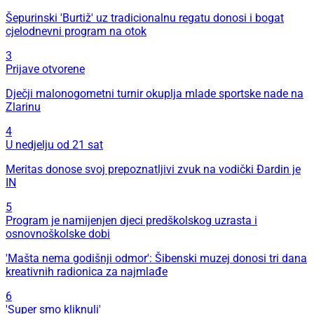
Šepurinski 'Burtiž' uz tradicionalnu regatu donosi i bogat
cjelodnevni program na otok
3
Prijave otvorene
Dječji malonogometni turnir okuplja mlade sportske nade na
Zlarinu
4
U nedjelju od 21 sat
Meritas donose svoj prepoznatljivi zvuk na vodički Đardin je
IN
5
Program je namijenjen djeci predškolskog uzrasta i
osnovnoškolske dobi
'Mašta nema godišnji odmor': Šibenski muzej donosi tri dana
kreativnih radionica za najmlađe
6
'Super smo kliknuli'