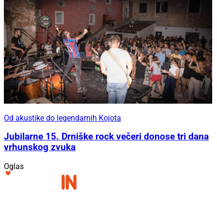
Od akustike do legendarnih Kojota
Jubilarne 15. Drniške rock večeri donose tri dana
vrhunskog zvuka
Oglas