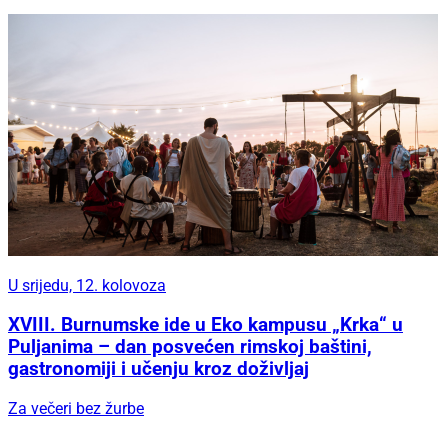
U srijedu, 12. kolovoza
XVIII. Burnumske ide u Eko kampusu „Krka“ u
Puljanima – dan posvećen rimskoj baštini,
gastronomiji i učenju kroz doživljaj
Za večeri bez žurbe