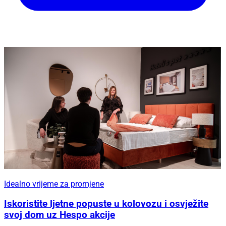
Idealno vrijeme za promjene
Iskoristite ljetne popuste u kolovozu i osvježite
svoj dom uz Hespo akcije