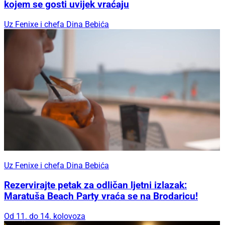
kojem se gosti uvijek vraćaju
Uz Fenixe i chefa Dina Bebića
Uz Fenixe i chefa Dina Bebića
Rezervirajte petak za odličan ljetni izlazak:
Maratuša Beach Party vraća se na Brodaricu!
Od 11. do 14. kolovoza