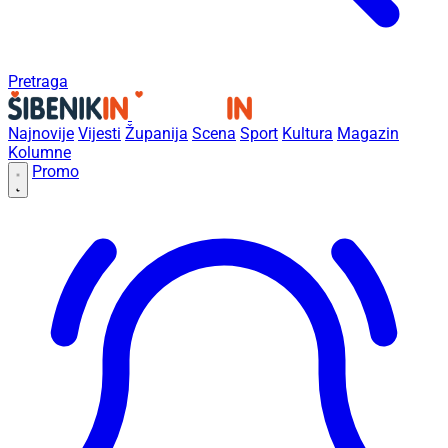
Pretraga
Najnovije
Vijesti
Županija
Scena
Sport
Kultura
Magazin
Kolumne
Promo