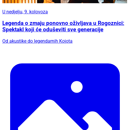
U nedjelju, 9. kolovoza
Legenda o zmaju ponovno oživljava u Rogoznici:
Spektakl koji će oduševiti sve generacije
Od akustike do legendarnih Kojota