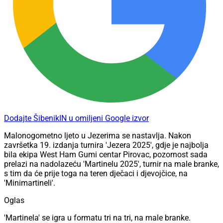
Dodajte ŠibenikIN u omiljeni Google izvor
Malonogometno ljeto u Jezerima se nastavlja. Nakon
završetka 19. izdanja turnira 'Jezera 2025', gdje je najbolja
bila ekipa West Ham Gumi centar Pirovac, pozornost sada
prelazi na nadolazeću 'Martinelu 2025', turnir na male branke,
s tim da će prije toga na teren dječaci i djevojčice, na
'Minimartineli'.
Oglas
'Martinela' se igra u formatu tri na tri, na male branke.