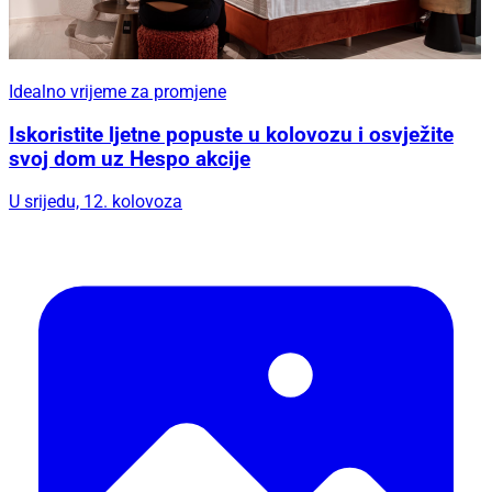
Idealno vrijeme za promjene
Iskoristite ljetne popuste u kolovozu i osvježite
svoj dom uz Hespo akcije
U srijedu, 12. kolovoza