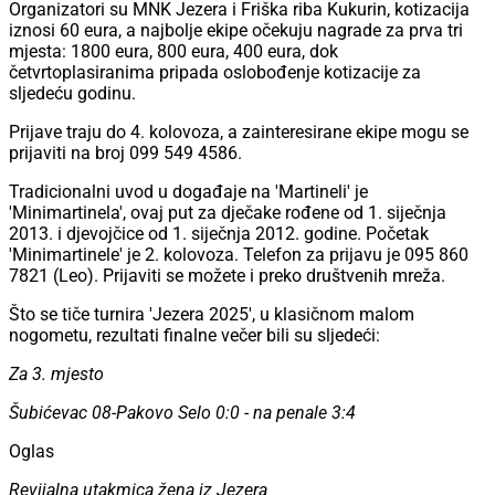
Organizatori su MNK Jezera i Friška riba Kukurin, kotizacija
iznosi 60 eura, a najbolje ekipe očekuju nagrade za prva tri
mjesta: 1800 eura, 800 eura, 400 eura, dok
četvrtoplasiranima pripada oslobođenje kotizacije za
sljedeću godinu.
Prijave traju do 4. kolovoza, a zainteresirane ekipe mogu se
prijaviti na broj 099 549 4586.
Tradicionalni uvod u događaje na 'Martineli' je
'Minimartinela', ovaj put za dječake rođene od 1. siječnja
2013. i djevojčice od 1. siječnja 2012. godine. Početak
'Minimartinele' je 2. kolovoza. Telefon za prijavu je 095 860
7821 (Leo). Prijaviti se možete i preko društvenih mreža.
Što se tiče turnira 'Jezera 2025', u klasičnom malom
nogometu, rezultati finalne večer bili su sljedeći:
Za 3. mjesto
Šubićevac 08-Pakovo Selo 0:0 - na penale 3:4
Oglas
Revijalna utakmica žena iz Jezera