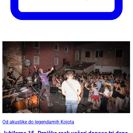
Od akustike do legendarnih Kojota