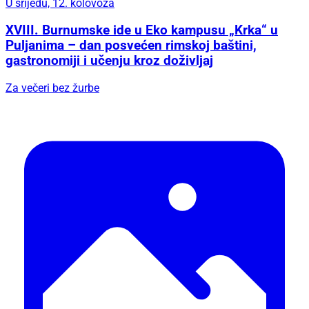
U srijedu, 12. kolovoza
XVIII. Burnumske ide u Eko kampusu „Krka“ u
Puljanima – dan posvećen rimskoj baštini,
gastronomiji i učenju kroz doživljaj
Za večeri bez žurbe