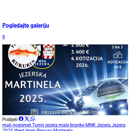
Pogledajte galeriju
8
Podijeli
mali nogomet
Turnir
jezera
male branke
MNK Jezera
Jezera
2025
West Ham Pirovac
Martinela