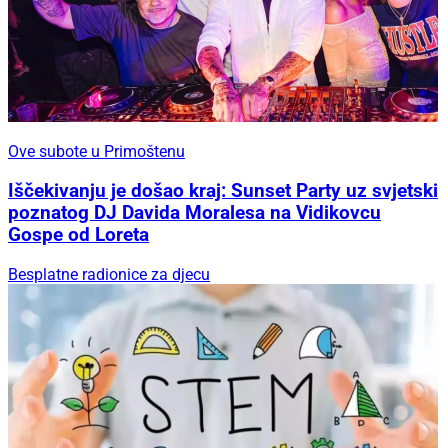
Ove subote u Primoštenu
Iščekivanju je došao kraj: Sunset Party uz svjetski
poznatog DJ Davida Moralesa na Vidikovcu
Gospe od Loreta
Besplatne radionice za djecu