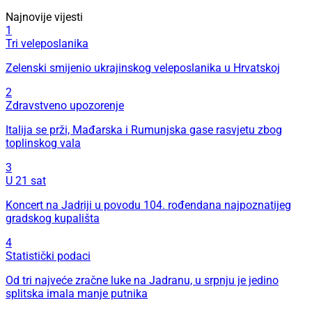
Najnovije vijesti
1
Tri veleposlanika
Zelenski smijenio ukrajinskog veleposlanika u Hrvatskoj
2
Zdravstveno upozorenje
Italija se prži, Mađarska i Rumunjska gase rasvjetu zbog
toplinskog vala
3
U 21 sat
Koncert na Jadriji u povodu 104. rođendana najpoznatijeg
gradskog kupališta
4
Statistički podaci
Od tri najveće zračne luke na Jadranu, u srpnju je jedino
splitska imala manje putnika