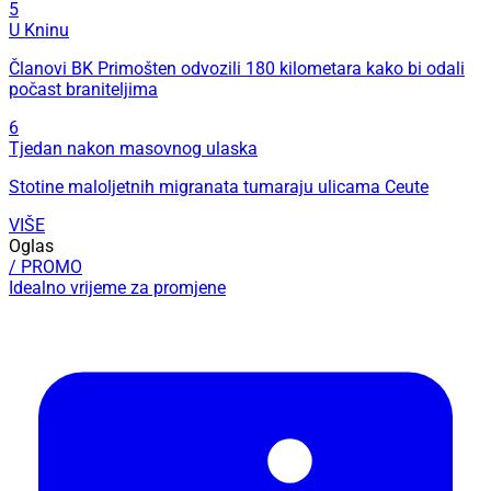
5
U Kninu
Članovi BK Primošten odvozili 180 kilometara kako bi odali
počast braniteljima
6
Tjedan nakon masovnog ulaska
Stotine maloljetnih migranata tumaraju ulicama Ceute
VIŠE
Oglas
/ PROMO
Idealno vrijeme za promjene