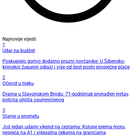
Najnovije vijesti
1
Udar na budžet
Poskupjelo gorivo dodatno prazni novčanike: U Šibensko-
kninskoj županiji odlazi i više od šest posto prosječne plaće
2
Očevid u tijeku
Drama u Slavonskom Brodu: 71-godišnjak pronađen mrtav,
policija uhitila osumnjičenog
3
Stanje u prometu
Još jedan udarni vikend na cestama: Kolone prema moru,
nesreća na A1 i višesatna čekanja na granicama