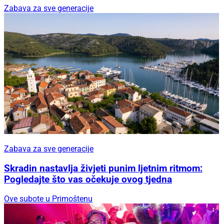
Zabava za sve generacije
Zabava za sve generacije
Skradin nastavlja živjeti punim ljetnim ritmom:
Pogledajte što vas očekuje ovog tjedna
Ove subote u Primoštenu