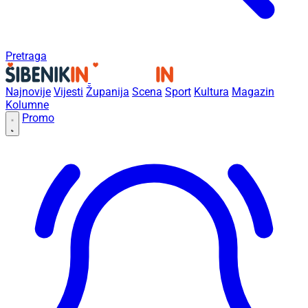
Pretraga
Najnovije
Vijesti
Županija
Scena
Sport
Kultura
Magazin
Kolumne
Promo