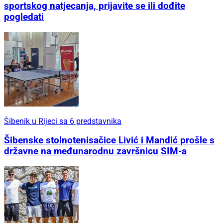
sportskog natjecanja, prijavite se ili dođite
pogledati
Šibenik u Rijeci sa 6 predstavnika
Šibenske stolnotenisačice Livić i Mandić prošle s
državne na međunarodnu završnicu SIM-a