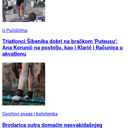
U Pučišćima
Triatlonci Šibenika dobri na bračkom 'Puteusu':
Ana Korunić na postolju, kao i Klarić i Računica u
akvatlonu
Sportovi snage i kalistenika
Brodarica sutra domaćin nesvakidašnjeg