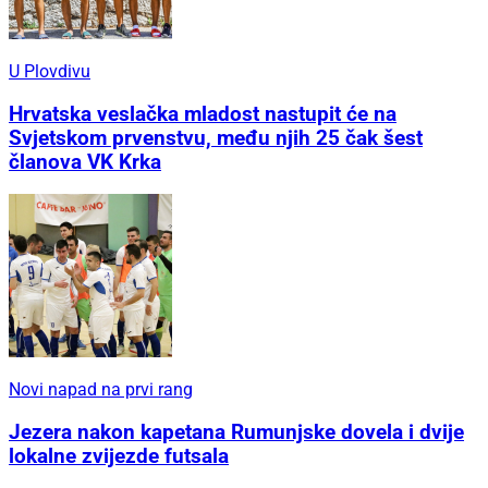
U Plovdivu
Hrvatska veslačka mladost nastupit će na
Svjetskom prvenstvu, među njih 25 čak šest
članova VK Krka
Novi napad na prvi rang
Jezera nakon kapetana Rumunjske dovela i dvije
lokalne zvijezde futsala