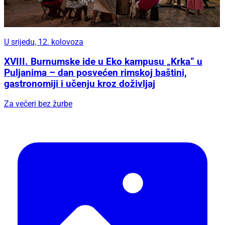
U srijedu, 12. kolovoza
XVIII. Burnumske ide u Eko kampusu „Krka“ u
Puljanima – dan posvećen rimskoj baštini,
gastronomiji i učenju kroz doživljaj
Za večeri bez žurbe