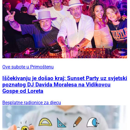
Ove subote u Primoštenu
Iščekivanju je došao kraj: Sunset Party uz svjetski
poznatog DJ Davida Moralesa na Vidikovcu
Gospe od Loreta
Besplatne radionice za djecu