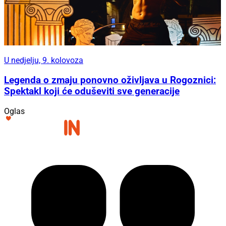
U nedjelju, 9. kolovoza
Legenda o zmaju ponovno oživljava u Rogoznici:
Spektakl koji će oduševiti sve generacije
Oglas