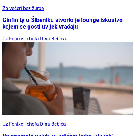
Za večeri bez žurbe
Ginfinity u Šibeniku stvorio je lounge iskustvo
kojem se gosti uvijek vraćaju
Uz Fenixe i chefa Dina Bebića
Uz Fenixe i chefa Dina Bebića
Rezervirajte petak za odličan ljetni izlazak: