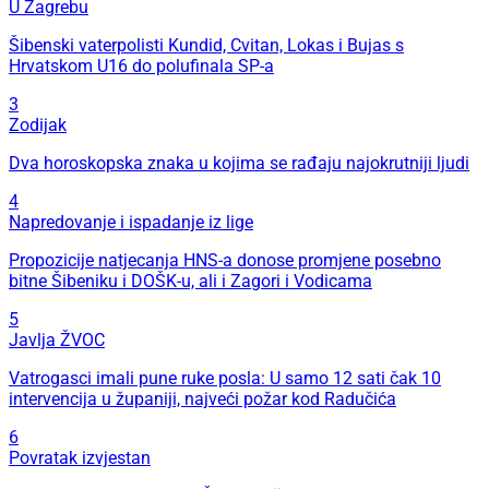
U Zagrebu
Šibenski vaterpolisti Kundid, Cvitan, Lokas i Bujas s
Hrvatskom U16 do polufinala SP-a
3
Zodijak
Dva horoskopska znaka u kojima se rađaju najokrutniji ljudi
4
Napredovanje i ispadanje iz lige
Propozicije natjecanja HNS-a donose promjene posebno
bitne Šibeniku i DOŠK-u, ali i Zagori i Vodicama
5
Javlja ŽVOC
Vatrogasci imali pune ruke posla: U samo 12 sati čak 10
intervencija u županiji, najveći požar kod Radučića
6
Povratak izvjestan