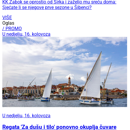
KK Zabok se oprostio od Širka i zaželio mu sreću doma:
Sjećate li se njegove prve sezone u Šibenci?
VIŠE
Oglas
/ PROMO
U nedjelju, 16. kolovoza
U nedjelju, 16. kolovoza
Regata 'Za dušu i tilo' ponovno okuplja čuvare