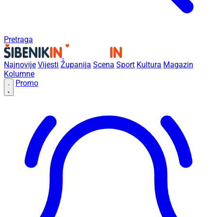
Pretraga
Najnovije
Vijesti
Županija
Scena
Sport
Kultura
Magazin
Kolumne
Promo