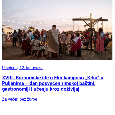
U srijedu, 12. kolovoza
XVIII. Burnumske ide u Eko kampusu „Krka“ u
Puljanima – dan posvećen rimskoj baštini,
gastronomiji i učenju kroz doživljaj
Za večeri bez žurbe