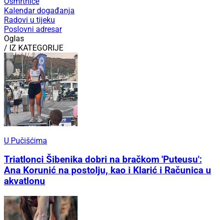
Osmrtnice
Kalendar događanja
Radovi u tijeku
Poslovni adresar
Oglas
/ IZ KATEGORIJE
U Pučišćima
Triatlonci Šibenika dobri na bračkom 'Puteusu':
Ana Korunić na postolju, kao i Klarić i Računica u
akvatlonu