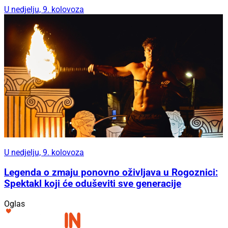
U nedjelju, 9. kolovoza
U nedjelju, 9. kolovoza
Legenda o zmaju ponovno oživljava u Rogoznici:
Spektakl koji će oduševiti sve generacije
Oglas