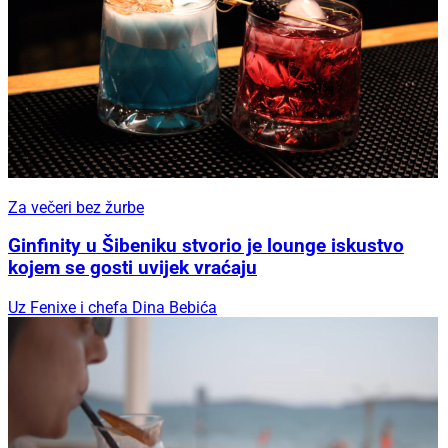
Za večeri bez žurbe
Ginfinity u Šibeniku stvorio je lounge iskustvo
kojem se gosti uvijek vraćaju
Uz Fenixe i chefa Dina Bebića