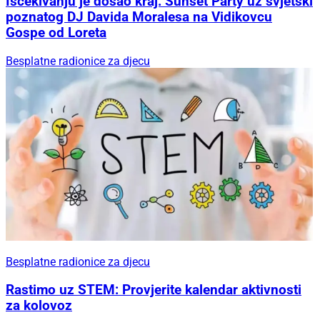
Iščekivanju je došao kraj: Sunset Party uz svjetski
poznatog DJ Davida Moralesa na Vidikovcu
Gospe od Loreta
Besplatne radionice za djecu
Besplatne radionice za djecu
Rastimo uz STEM: Provjerite kalendar aktivnosti
za kolovoz