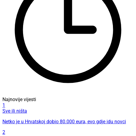
Najnovije vijesti
1
Sve ili ništa
Netko je u Hrvatskoj dobio 80.000 eura, evo gdje idu novci
2