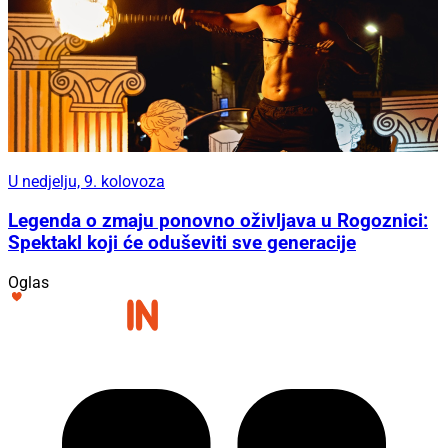
U nedjelju, 9. kolovoza
Legenda o zmaju ponovno oživljava u Rogoznici:
Spektakl koji će oduševiti sve generacije
Oglas