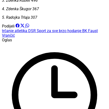
3. Zdenka Rubeli 496
4. Zdenka Škugor 367
5. Radojka Trlaja 307
Podijeli
trčanje
atletika
DSR Sport za sve
brzo hodanje
BK Faust
Vrančić
Oglas