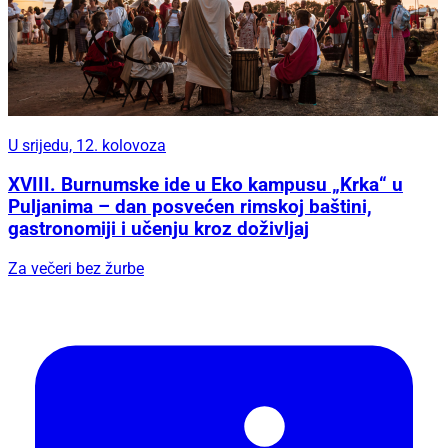
U srijedu, 12. kolovoza
XVIII. Burnumske ide u Eko kampusu „Krka“ u
Puljanima – dan posvećen rimskoj baštini,
gastronomiji i učenju kroz doživljaj
Za večeri bez žurbe