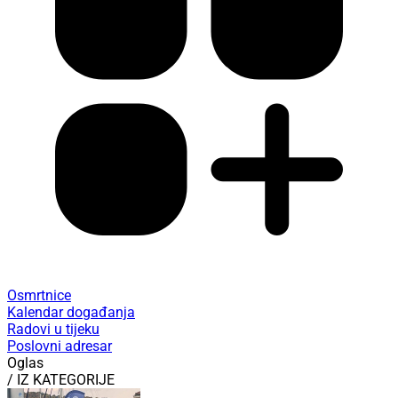
Osmrtnice
Kalendar događanja
Radovi u tijeku
Poslovni adresar
Oglas
/ IZ KATEGORIJE