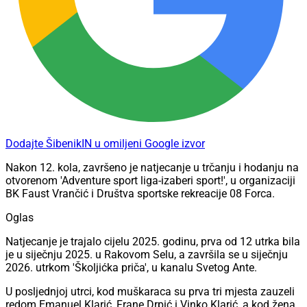
Dodajte ŠibenikIN u omiljeni Google izvor
Nakon 12. kola, završeno je natjecanje u trčanju i hodanju na
otvorenom 'Adventure sport liga-izaberi sport!', u organizaciji
BK Faust Vrančić i Društva sportske rekreacije 08 Forca.
Oglas
Natjecanje je trajalo cijelu 2025. godinu, prva od 12 utrka bila
je u siječnju 2025. u Rakovom Selu, a završila se u siječnju
2026. utrkom 'Školjićka priča', u kanalu Svetog Ante.
U posljednjoj utrci, kod muškaraca su prva tri mjesta zauzeli
redom Emanuel Klarić, Frane Drpić i Vinko Klarić, a kod žena