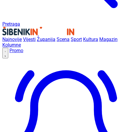
Pretraga
Najnovije
Vijesti
Županija
Scena
Sport
Kultura
Magazin
Kolumne
Promo