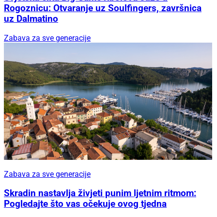
Rogoznicu: Otvaranje uz Soulfingers, završnica
uz Dalmatino
Zabava za sve generacije
Zabava za sve generacije
Skradin nastavlja živjeti punim ljetnim ritmom:
Pogledajte što vas očekuje ovog tjedna