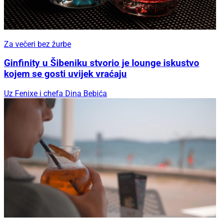
Za večeri bez žurbe
Ginfinity u Šibeniku stvorio je lounge iskustvo
kojem se gosti uvijek vraćaju
Uz Fenixe i chefa Dina Bebića