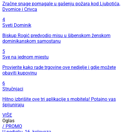
Zračne snage pomagale u gašenju požara kod Ljubotića,
Dvornice i Crivca
4
Sveti Dominik
Biskup Rogić predvodio misu u šibenskom ženskom
dominikanskom samostanu
5
Sve na jednom mjestu
Provjerite kako rade trgovine ove nedjelje i gdje možete
obaviti kupovinu
6
Stručnjaci
Hitno izbrišite ove tri aplikacije s mobitela! Potajno vas
špijuniraju
VIŠE
Oglas
/ PROMO
U nedjelju, 16. kolovoza