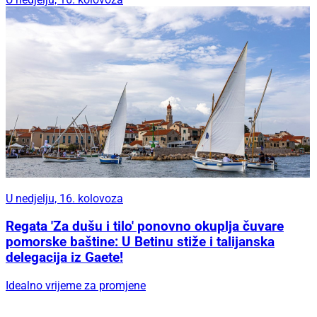
U nedjelju, 16. kolovoza
Regata 'Za dušu i tilo' ponovno okuplja čuvare
pomorske baštine: U Betinu stiže i talijanska
delegacija iz Gaete!
Idealno vrijeme za promjene