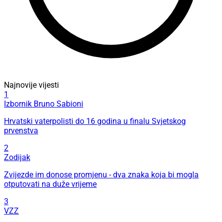
Najnovije vijesti
1
Izbornik Bruno Sabioni
Hrvatski vaterpolisti do 16 godina u finalu Svjetskog
prvenstva
2
Zodijak
Zvijezde im donose promjenu - dva znaka koja bi mogla
otputovati na duže vrijeme
3
VZZ