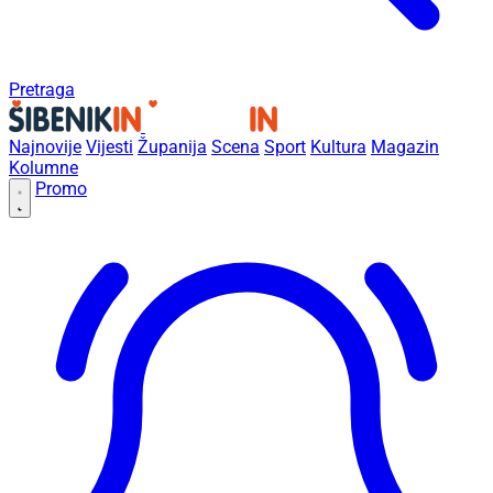
Pretraga
Najnovije
Vijesti
Županija
Scena
Sport
Kultura
Magazin
Kolumne
Promo