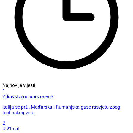
Najnovije vijesti
1
Zdravstveno upozorenje
Italija se prži, Mađarska i Rumunjska gase rasvjetu zbog
toplinskog vala
2
U 21 sat