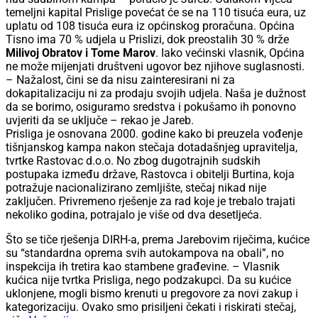
temeljni kapital Prislige povećat će se na 110 tisuća eura, uz
uplatu od 108 tisuća eura iz općinskog proračuna. Općina
Tisno ima 70 % udjela u Prislizi, dok preostalih 30 % drže
Milivoj Obratov i Tome Marov
. Iako većinski vlasnik, Općina
ne može mijenjati društveni ugovor bez njihove suglasnosti.
– Nažalost, čini se da nisu zainteresirani ni za
dokapitalizaciju ni za prodaju svojih udjela. Naša je dužnost
da se borimo, osiguramo sredstva i pokušamo ih ponovno
uvjeriti da se uključe – rekao je Jareb.
Prisliga je osnovana 2000. godine kako bi preuzela vođenje
tišnjanskog kampa nakon stečaja dotadašnjeg upravitelja,
tvrtke Rastovac d.o.o. No zbog dugotrajnih sudskih
postupaka između države, Rastovca i obitelji Burtina, koja
potražuje nacionalizirano zemljište, stečaj nikad nije
zaključen. Privremeno rješenje za rad koje je trebalo trajati
nekoliko godina, potrajalo je više od dva desetljeća.
Što se tiče rješenja DIRH-a, prema Jarebovim riječima, kućice
su “standardna oprema svih autokampova na obali”, no
inspekcija ih tretira kao stambene građevine. – Vlasnik
kućica nije tvrtka Prisliga, nego podzakupci. Da su kućice
uklonjene, mogli bismo krenuti u pregovore za novi zakup i
kategorizaciju. Ovako smo prisiljeni čekati i riskirati stečaj,