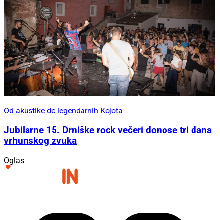
Od akustike do legendarnih Kojota
Jubilarne 15. Drniške rock večeri donose tri dana
vrhunskog zvuka
Oglas