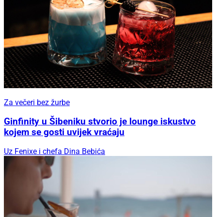
Za večeri bez žurbe
Ginfinity u Šibeniku stvorio je lounge iskustvo
kojem se gosti uvijek vraćaju
Uz Fenixe i chefa Dina Bebića