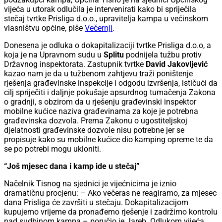
vijeća u utorak odlučila je intervenirati kako bi spriječila
stečaj tvrtke Prisliga d.o.o., upravitelja kampa u većinskom
vlasništvu općine, piše
Večernji
.
Donesena je odluka o dokapitalizaciji tvrtke Prisliga d.o.o, a
koja je na Upravnom sudu u
Splitu
podnijela tužbu protiv
Državnog inspektorata. Zastupnik tvrtke
David Jakovljević
kazao nam je da u tužbenom zahtjevu traži poništenje
rješenja građevinske inspekcije i odgodu izvršenja, ističući da
cilj spriječiti i daljnje pokušaje apsurdnog tumačenja Zakona
o gradnji, s obzirom da u rješenju građevinski inspektor
mobilne kućice naziva građevinama za koje je potrebna
građevinska dozvola. Prema Zakonu o ugostiteljskoj
djelatnosti građevinske dozvole nisu potrebne jer se
propisuje kako su mobilne kućice dio kamping opreme te da
se po potrebi mogu ukloniti.
“Još mjesec dana i kamp ide u stečaj”
Načelnik Tisnog na sjednici je vijećnicima je iznio
dramatičnu procjenu: – Ako večeras ne reagiramo, za mjesec
dana Prisliga će završiti u stečaju. Dokapitalizacijom
kupujemo vrijeme da pronađemo rješenje i zadržimo kontrolu
nad sudbinom kampa – poručio je Jareb. Odlukom vijeća