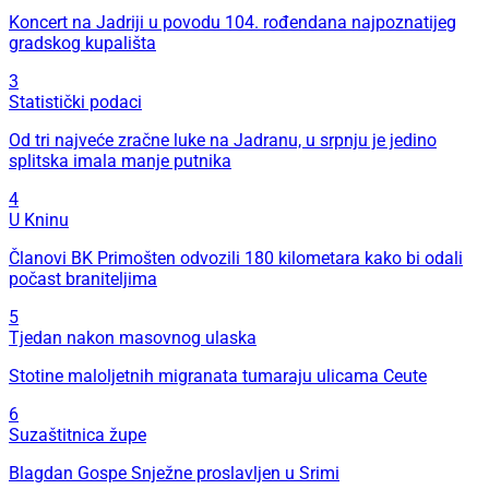
Koncert na Jadriji u povodu 104. rođendana najpoznatijeg
gradskog kupališta
3
Statistički podaci
Od tri najveće zračne luke na Jadranu, u srpnju je jedino
splitska imala manje putnika
4
U Kninu
Članovi BK Primošten odvozili 180 kilometara kako bi odali
počast braniteljima
5
Tjedan nakon masovnog ulaska
Stotine maloljetnih migranata tumaraju ulicama Ceute
6
Suzaštitnica župe
Blagdan Gospe Snježne proslavljen u Srimi