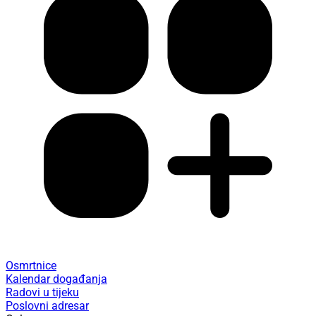
Osmrtnice
Kalendar događanja
Radovi u tijeku
Poslovni adresar