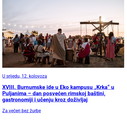
U srijedu, 12. kolovoza
XVIII. Burnumske ide u Eko kampusu „Krka“ u
Puljanima – dan posvećen rimskoj baštini,
gastronomiji i učenju kroz doživljaj
Za večeri bez žurbe