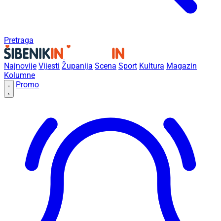
Pretraga
Najnovije
Vijesti
Županija
Scena
Sport
Kultura
Magazin
Kolumne
Promo