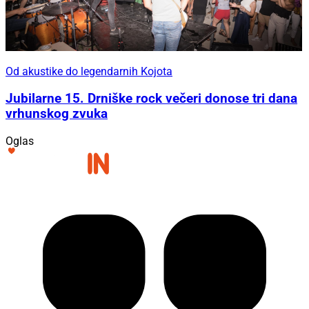
Od akustike do legendarnih Kojota
Jubilarne 15. Drniške rock večeri donose tri dana
vrhunskog zvuka
Oglas