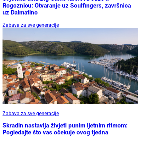
Rogoznicu: Otvaranje uz Soulfingers, završnica
uz Dalmatino
Zabava za sve generacije
Zabava za sve generacije
Skradin nastavlja živjeti punim ljetnim ritmom:
Pogledajte što vas očekuje ovog tjedna