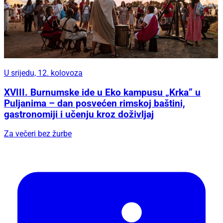
U srijedu, 12. kolovoza
XVIII. Burnumske ide u Eko kampusu „Krka“ u
Puljanima – dan posvećen rimskoj baštini,
gastronomiji i učenju kroz doživljaj
Za večeri bez žurbe