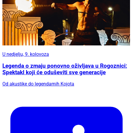
U nedjelju, 9. kolovoza
Legenda o zmaju ponovno oživljava u Rogoznici:
Spektakl koji će oduševiti sve generacije
Od akustike do legendarnih Kojota