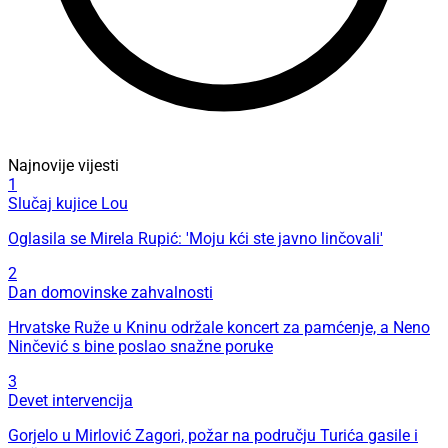
Najnovije vijesti
1
Slučaj kujice Lou
Oglasila se Mirela Rupić: 'Moju kći ste javno linčovali'
2
Dan domovinske zahvalnosti
Hrvatske Ruže u Kninu održale koncert za pamćenje, a Neno
Ninčević s bine poslao snažne poruke
3
Devet intervencija
Gorjelo u Mirlović Zagori, požar na području Turića gasile i