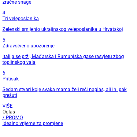
zračne snage
4
Tri veleposlanika
Zelenski smijenio ukrajinskog veleposlanika u Hrvatskoj
5
Zdravstveno upozorenje
Italija se prži, Mađarska i Rumunjska gase rasvjetu zbog
toplinskog vala
6
Pritisak
Sedam stvari koje svaka mama želi reći naglas, ali ih ipak
prešuti
VIŠE
Oglas
/ PROMO
Idealno vrijeme za promjene