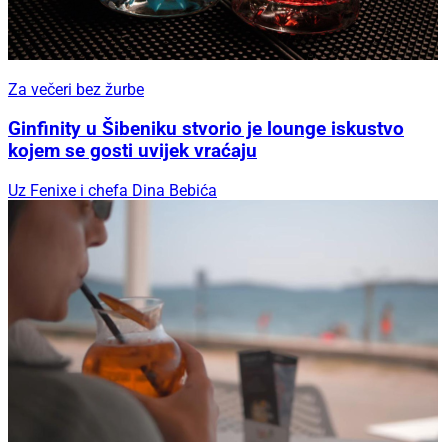
Za večeri bez žurbe
Ginfinity u Šibeniku stvorio je lounge iskustvo
kojem se gosti uvijek vraćaju
Uz Fenixe i chefa Dina Bebića