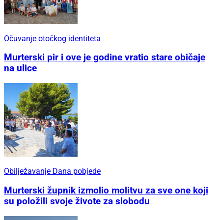
Očuvanje otočkog identiteta
Murterski pir i ove je godine vratio stare običaje
na ulice
Obilježavanje Dana pobjede
Murterski župnik izmolio molitvu za sve one koji
su položili svoje živote za slobodu