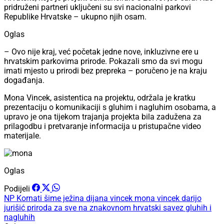
pridruženi partneri uključeni su svi nacionalni parkovi
Republike Hrvatske – ukupno njih osam.
Oglas
– Ovo nije kraj, već početak jedne nove, inkluzivne ere u
hrvatskim parkovima prirode. Pokazali smo da svi mogu
imati mjesto u prirodi bez prepreka – poručeno je na kraju
događanja.
Mona Vincek, asistentica na projektu, održala je kratku
prezentaciju o komunikaciji s gluhim i nagluhim osobama, a
upravo je ona tijekom trajanja projekta bila zadužena za
prilagodbu i pretvaranje informacija u pristupačne video
materijale.
Oglas
Podijeli
NP Kornati
šime ježina
dijana vincek
mona vincek
darijo
jurišić
priroda za sve na znakovnom
hrvatski savez gluhih i
nagluhih