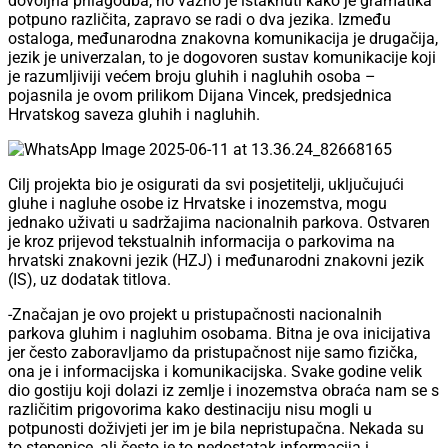
dovoljna prilagodba, no važno je istaknuti kako je gramatika
potpuno različita, zapravo se radi o dva jezika. Između
ostaloga, međunarodna znakovna komunikacija je drugačija,
jezik je univerzalan, to je dogovoren sustav komunikacije koji
je razumljiviji većem broju gluhih i nagluhih osoba –
pojasnila je ovom prilikom Dijana Vincek, predsjednica
Hrvatskog saveza gluhih i nagluhih.
Cilj projekta bio je osigurati da svi posjetitelji, uključujući
gluhe i nagluhe osobe iz Hrvatske i inozemstva, mogu
jednako uživati u sadržajima nacionalnih parkova. Ostvaren
je kroz prijevod tekstualnih informacija o parkovima na
hrvatski znakovni jezik (HZJ) i međunarodni znakovni jezik
(IS), uz dodatak titlova.
-Značajan je ovo projekt u pristupačnosti nacionalnih
parkova gluhim i nagluhim osobama. Bitna je ova inicijativa
jer često zaboravljamo da pristupačnost nije samo fizička,
ona je i informacijska i komunikacijska. Svake godine velik
dio gostiju koji dolazi iz zemlje i inozemstva obraća nam se s
različitim prigovorima kako destinaciju nisu mogli u
potpunosti doživjeti jer im je bila nepristupačna. Nekada su
to stepenice, ali često je to nedostatak informacija i