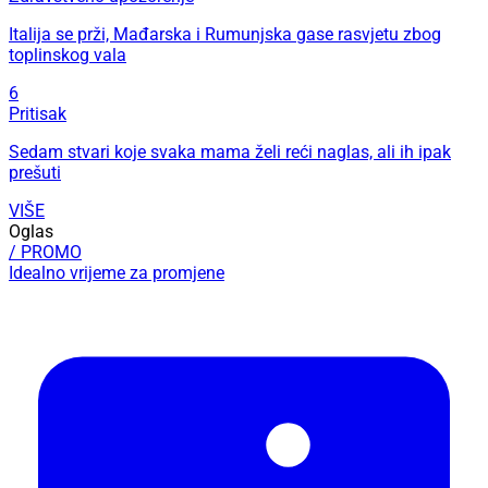
Italija se prži, Mađarska i Rumunjska gase rasvjetu zbog
toplinskog vala
6
Pritisak
Sedam stvari koje svaka mama želi reći naglas, ali ih ipak
prešuti
VIŠE
Oglas
/ PROMO
Idealno vrijeme za promjene