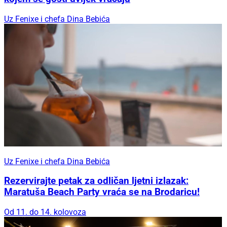
Uz Fenixe i chefa Dina Bebića
Uz Fenixe i chefa Dina Bebića
Rezervirajte petak za odličan ljetni izlazak:
Maratuša Beach Party vraća se na Brodaricu!
Od 11. do 14. kolovoza