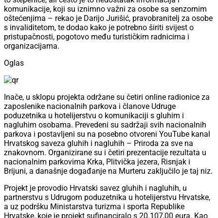
komunikacije, koji su iznimno važni za osobe sa senzornim
oštećenjima – rekao je Darijo Jurišić, pravobranitelj za osobe
s invaliditetom, te dodao kako je potrebno širiti svijest o
pristupačnosti, pogotovo među turističkim radnicima i
organizacijama.
Oglas
Inače, u sklopu projekta održane su četiri online radionice za
zaposlenike nacionalnih parkova i članove Udruge
poduzetnika u hotelijerstvu o komunikaciji s gluhim i
nagluhim osobama. Prevedeni su sadržaji svih nacionalnih
parkova i postavljeni su na posebno otvoreni YouTube kanal
Hrvatskog saveza gluhih i nagluhih – Priroda za sve na
znakovnom. Organizirane su i četiri prezentacije rezultata u
nacionalnim parkovima Krka, Plitvička jezera, Risnjak i
Brijuni, a današnje događanje na Murteru zaključilo je taj niz.
Projekt je provodio Hrvatski savez gluhih i nagluhih, u
partnerstvu s Udrugom poduzetnika u hotelijerstvu Hrvatske,
a uz podršku Ministarstva turizma i sporta Republike
Hrvatske, koje je projekt sufinanciralo s 20.107,00 eura. Kao