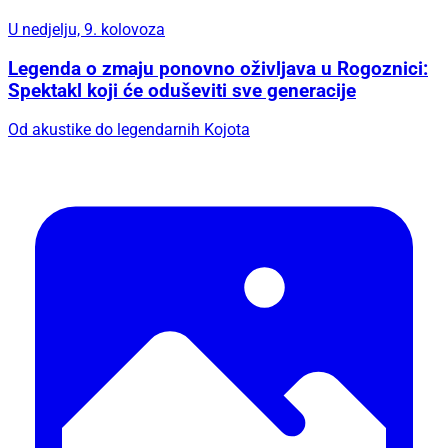
U nedjelju, 9. kolovoza
Legenda o zmaju ponovno oživljava u Rogoznici:
Spektakl koji će oduševiti sve generacije
Od akustike do legendarnih Kojota