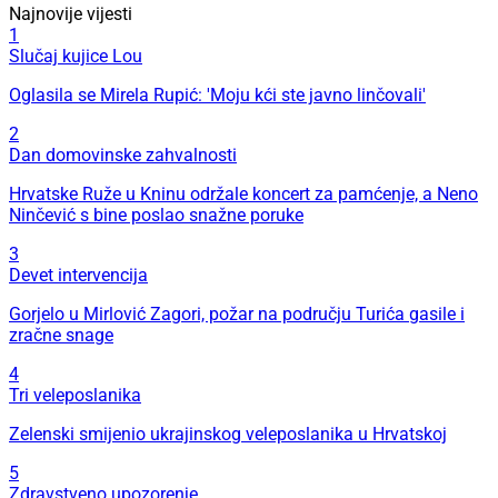
Najnovije vijesti
1
Slučaj kujice Lou
Oglasila se Mirela Rupić: 'Moju kći ste javno linčovali'
2
Dan domovinske zahvalnosti
Hrvatske Ruže u Kninu održale koncert za pamćenje, a Neno
Ninčević s bine poslao snažne poruke
3
Devet intervencija
Gorjelo u Mirlović Zagori, požar na području Turića gasile i
zračne snage
4
Tri veleposlanika
Zelenski smijenio ukrajinskog veleposlanika u Hrvatskoj
5
Zdravstveno upozorenje