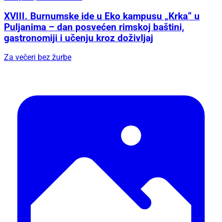
XVIII. Burnumske ide u Eko kampusu „Krka“ u
Puljanima – dan posvećen rimskoj baštini,
gastronomiji i učenju kroz doživljaj
Za večeri bez žurbe