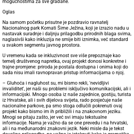
mogućnostima za sve građane.
Oglas
Na samom početku prisutne je pozdravio ravnatelj
Nacionalnog park Kornati Šime Ježina, koji je izrazio nadu u
nastavak suradnje i daljnju prilagodbu prirodnih blaga svima,
naglasivši kako inkluzija ne smije biti iznimka, već standard
u svakom segmentu javnog prostora.
U vremenu kada se inkluzivnost sve više prepoznaje kao
temelj društvenog napretka, ovaj projekt donosi konkretne i
trajne promjene: priroda je postala dostupna i onima koji do
sada nisu imali ravnopravan pristup informacijama o njoj.
– Gluhoća i nagluhost su, mi bismo rekli, 'nevidljivi
invaliditet', jer naši su problemi isključivo komunikacijski, ali i
informacijski. Mnogo osoba iz naše zajednice, gostiju, turista
iz Hrvatske, ali i svih dijelova svijeta, rado posjećuje naše
nacionalne parkove, pa smo stoga odlučili pokrenuti ovaj
projekt kako bismo im ih približili i na znakovnom jeziku.
Mnogi se pitaju zašto, jer već svi imaju tekstualne
informacije. Nama je važno da se one prevedu i na hrvatski,
ali i na međunarodni znakovni jezik. Neki misle da je tekst