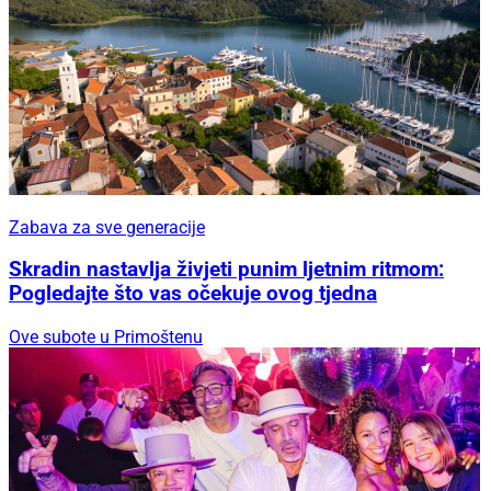
Zabava za sve generacije
Skradin nastavlja živjeti punim ljetnim ritmom:
Pogledajte što vas očekuje ovog tjedna
Ove subote u Primoštenu