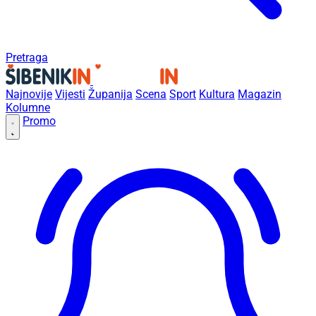
Pretraga
Najnovije
Vijesti
Županija
Scena
Sport
Kultura
Magazin
Kolumne
Promo