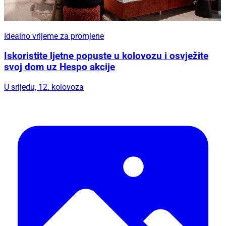
Idealno vrijeme za promjene
Iskoristite ljetne popuste u kolovozu i osvježite
svoj dom uz Hespo akcije
U srijedu, 12. kolovoza