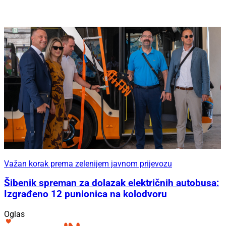
Važan korak prema zelenijem javnom prijevozu
Šibenik spreman za dolazak električnih autobusa:
Izgrađeno 12 punionica na kolodvoru
Oglas