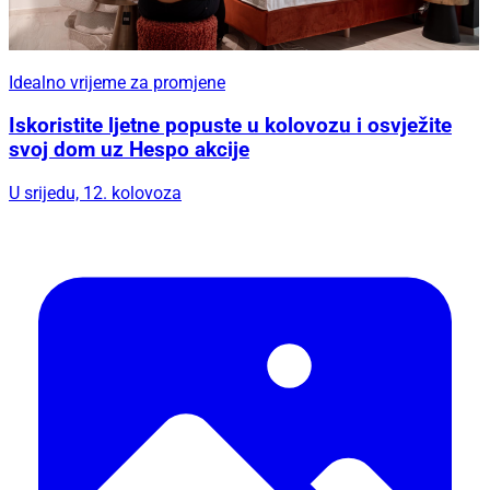
Idealno vrijeme za promjene
Iskoristite ljetne popuste u kolovozu i osvježite
svoj dom uz Hespo akcije
U srijedu, 12. kolovoza