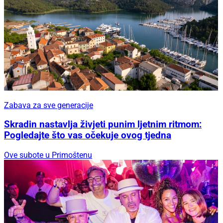
Zabava za sve generacije
Skradin nastavlja živjeti punim ljetnim ritmom:
Pogledajte što vas očekuje ovog tjedna
Ove subote u Primoštenu