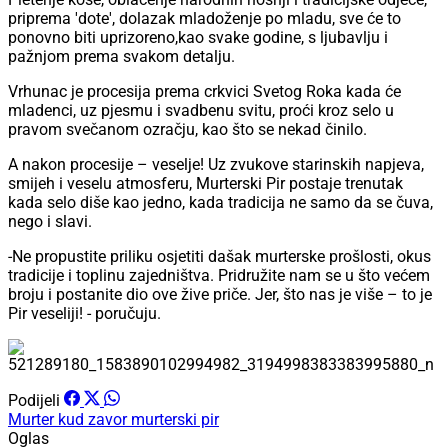
priprema 'dote', dolazak mladoženje po mladu, sve će to
ponovno biti uprizoreno,kao svake godine, s ljubavlju i
pažnjom prema svakom detalju.
Vrhunac je procesija prema crkvici Svetog Roka kada će
mladenci, uz pjesmu i svadbenu svitu, proći kroz selo u
pravom svečanom ozračju, kao što se nekad činilo.
A nakon procesije – veselje! Uz zvukove starinskih napjeva,
smijeh i veselu atmosferu, Murterski Pir postaje trenutak
kada selo diše kao jedno, kada tradicija ne samo da se čuva,
nego i slavi.
-Ne propustite priliku osjetiti dašak murterske prošlosti, okus
tradicije i toplinu zajedništva. Pridružite nam se u što većem
broju i postanite dio ove žive priče. Jer, što nas je više – to je
Pir veseliji! - poručuju.
Podijeli
Murter
kud zavor
murterski pir
Oglas