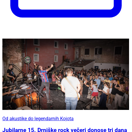
Od akustike do legendarnih Kojota
Jubilarne 15. Drniške rock večeri donose tri dana