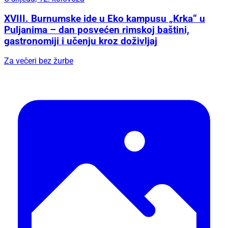
XVIII. Burnumske ide u Eko kampusu „Krka“ u
Puljanima – dan posvećen rimskoj baštini,
gastronomiji i učenju kroz doživljaj
Za večeri bez žurbe