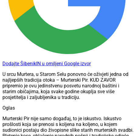
Dodajte ŠibenikIN u omiljeni Google izvor
U srcu Murtera, u Starom Selu ponovno će oživjeti jedna od
najljepših tradicija otoka – Murterski Pir. KUD ZAVOR
pripremio je ovu jedinstvenu posvetu narodnoj baštini i
starim običajima, koja svake godine okuplja sve više
posjetitelja i zaljubljenika u tradiciju.
Oglas
Murterski Pir nije samo događaj, to je iskustvo. Iskustvo
prošlosti koja se prenosi s koljena na koljeno, u kojem
sudionici postaju dio živopisne slike starih murterskih svadbi.
Pletenje kose, oblačenje narodnih nošnji i tradicijske odjeće,