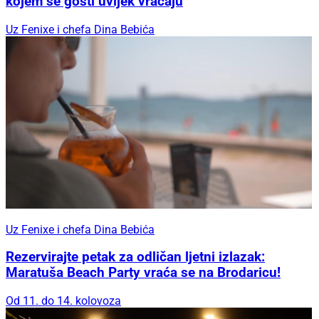
kojem se gosti uvijek vraćaju
Uz Fenixe i chefa Dina Bebića
Uz Fenixe i chefa Dina Bebića
Rezervirajte petak za odličan ljetni izlazak:
Maratuša Beach Party vraća se na Brodaricu!
Od 11. do 14. kolovoza