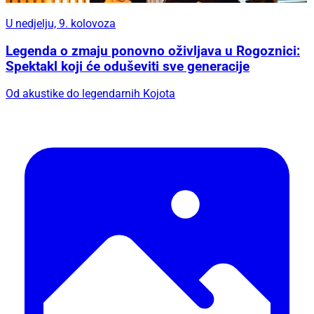
U nedjelju, 9. kolovoza
Legenda o zmaju ponovno oživljava u Rogoznici:
Spektakl koji će oduševiti sve generacije
Od akustike do legendarnih Kojota