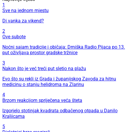
1
Sve na jednom mjestu
Di vanka za vikend?
2
Ove subote
Noćni sajam tradicije i običaja: Drniška Radio Pijaca po 13.
put oživljava prostor gradske tržnice
3
Nakon što je već treći put sletio na plažu
Evo što su rekli iz Grada i županijskog Zavoda za hitnu
medicinu o stanju helidroma na Zlarinu
4
Brzom reakcijom spriječena veća šteta
Izgorjelo stotinjak kvadrata odbačenog otpada u Danilo
Kraljicama
5