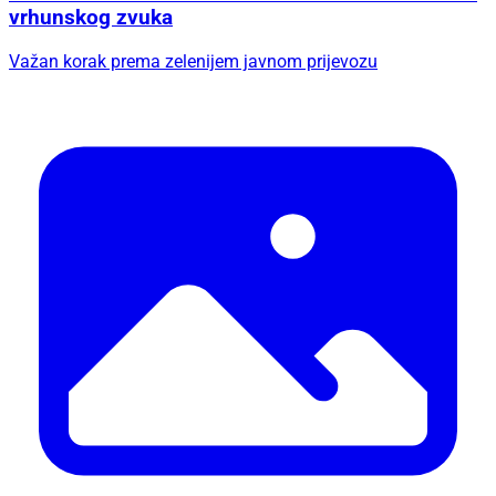
vrhunskog zvuka
Važan korak prema zelenijem javnom prijevozu