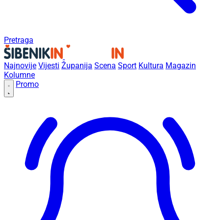
Pretraga
Najnovije
Vijesti
Županija
Scena
Sport
Kultura
Magazin
Kolumne
Promo