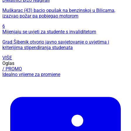
Djelatnici brzo reagirali
Muškarac (43) bacio opušak na benzinskoj u Bilicama,
izazvao požar pa pobjegao motorom
6
Mijenjaju se uvjeti za studente s invaliditetom
Grad Šibenik otvorio javno savjetovanje o uvjetima i
kriterijima stipendiranja studenata
VIŠE
Oglas
/ PROMO
Idealno vrijeme za promjene