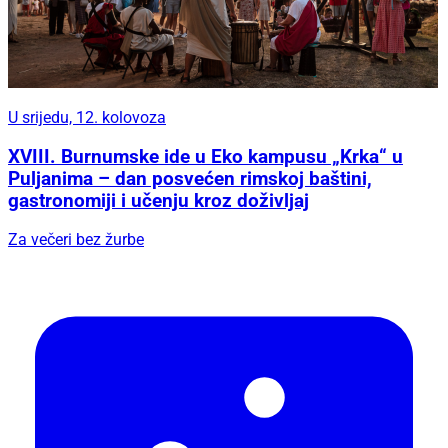
U srijedu, 12. kolovoza
XVIII. Burnumske ide u Eko kampusu „Krka“ u
Puljanima – dan posvećen rimskoj baštini,
gastronomiji i učenju kroz doživljaj
Za večeri bez žurbe