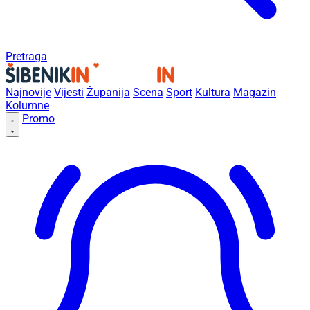
Pretraga
Najnovije
Vijesti
Županija
Scena
Sport
Kultura
Magazin
Kolumne
Promo