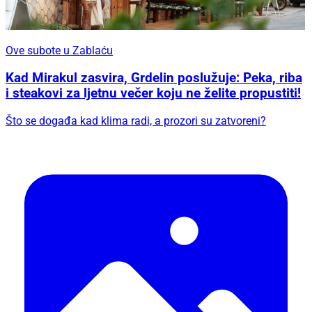
Ove subote u Zablaću
Kad Mirakul zasvira, Grdelin poslužuje: Peka, riba
i steakovi za ljetnu večer koju ne želite propustiti!
Što se događa kad klima radi, a prozori su zatvoreni?