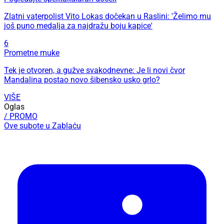
Zlatni vaterpolist Vito Lokas dočekan u Raslini: 'Želimo mu
još puno medalja za najdražu boju kapice'
6
Prometne muke
Tek je otvoren, a gužve svakodnevne: Je li novi čvor
Mandalina postao novo šibensko usko grlo?
VIŠE
Oglas
/ PROMO
Ove subote u Zablaću