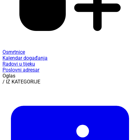
Osmrtnice
Kalendar događanja
Radovi u tijeku
Poslovni adresar
Oglas
/ IZ KATEGORIJE