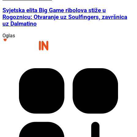
Svjetska elita Big Game ribolova stiže u
Rogoznicu: Otvaranje uz Soulfingers, završnica
uz Dalmatino
Oglas