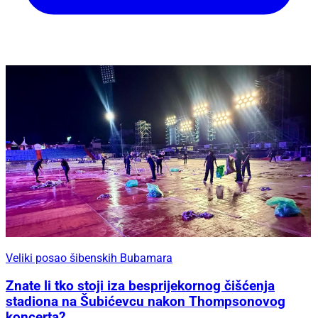
Veliki posao šibenskih Bubamara
Znate li tko stoji iza besprijekornog čišćenja
stadiona na Šubićevcu nakon Thompsonovog
koncerta?