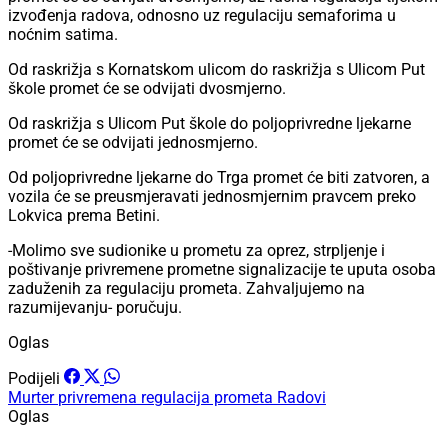
izvođenja radova, odnosno uz regulaciju semaforima u
noćnim satima.
Od raskrižja s Kornatskom ulicom do raskrižja s Ulicom Put
škole promet će se odvijati dvosmjerno.
Od raskrižja s Ulicom Put škole do poljoprivredne ljekarne
promet će se odvijati jednosmjerno.
Od poljoprivredne ljekarne do Trga promet će biti zatvoren, a
vozila će se preusmjeravati jednosmjernim pravcem preko
Lokvica prema Betini.
-Molimo sve sudionike u prometu za oprez, strpljenje i
poštivanje privremene prometne signalizacije te uputa osoba
zaduženih za regulaciju prometa. Zahvaljujemo na
razumijevanju- poručuju.
Oglas
Podijeli
Murter
privremena regulacija prometa
Radovi
Oglas