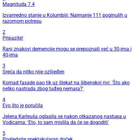
Magnituda 7.4
Izvanredno stanje u Kolumbiji: Najmanje 111 poginulih u
razornom potresu
2
Pripazite!
Rani znakovi demencije mogu se prepoznati već u 30-ima i
40-ima
3
Sreća da nitko nije ozlijeđen
Komad fasade pao tik uz štekat na šibenskoj rivi: 'Što ako
netko nastrada zbog tuđeg nemara?'
4
Evo što je poručila
Jelena Karleuša oglasila se nakon otkazanog nastupa u
Vodicama: 'Eto, to sam mislila da će se dogoditi'
5
Pogledajte spektakularan doček