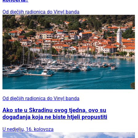
Od dječjih radionica do Vinyl banda
Od dječjih radionica do Vinyl banda
Ako ste u Skradinu ovog tjedna, ovo su
događanja koja ne biste htjeli propustiti
U nedjelju, 16. kolovoza