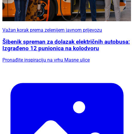
Važan korak prema zelenijem javnom prijevozu
Šibenik spreman za dolazak električnih autobusa:
Izgrađeno 12 punionica na kolodvoru
Pronađite inspiraciju na vrhu Masne ulice