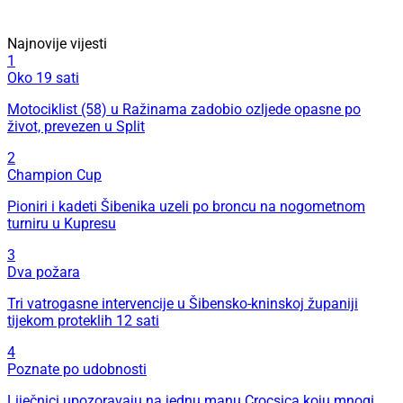
Najnovije vijesti
1
Oko 19 sati
Motociklist (58) u Ražinama zadobio ozljede opasne po
život, prevezen u Split
2
Champion Cup
Pioniri i kadeti Šibenika uzeli po broncu na nogometnom
turniru u Kupresu
3
Dva požara
Tri vatrogasne intervencije u Šibensko-kninskoj županiji
tijekom proteklih 12 sati
4
Poznate po udobnosti
Liječnici upozoravaju na jednu manu Crocsica koju mnogi