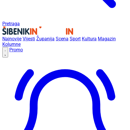
Pretraga
Najnovije
Vijesti
Županija
Scena
Sport
Kultura
Magazin
Kolumne
Promo