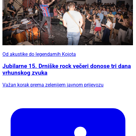
Od akustike do legendarnih Kojota
Jubilarne 15. Drniške rock večeri donose tri dana
vrhunskog zvuka
Važan korak prema zelenijem javnom prijevozu