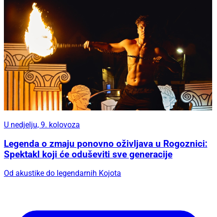
U nedjelju, 9. kolovoza
Legenda o zmaju ponovno oživljava u Rogoznici:
Spektakl koji će oduševiti sve generacije
Od akustike do legendarnih Kojota