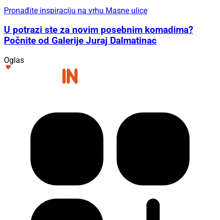
Pronađite inspiraciju na vrhu Masne ulice
U potrazi ste za novim posebnim komadima?
Počnite od Galerije Juraj Dalmatinac
Oglas