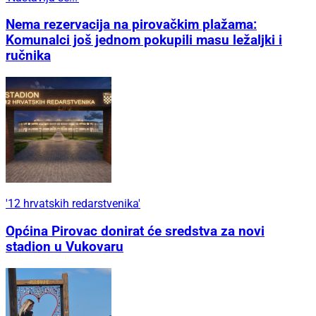
Nema rezervacija na pirovačkim plažama:
Komunalci još jednom pokupili masu ležaljki i
ručnika
'12 hrvatskih redarstvenika'
Općina Pirovac donirat će sredstva za novi
stadion u Vukovaru