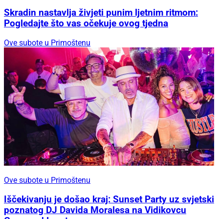
Skradin nastavlja živjeti punim ljetnim ritmom:
Pogledajte što vas očekuje ovog tjedna
Ove subote u Primoštenu
Ove subote u Primoštenu
Iščekivanju je došao kraj: Sunset Party uz svjetski
poznatog DJ Davida Moralesa na Vidikovcu