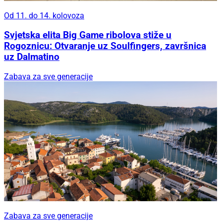
Od 11. do 14. kolovoza
Svjetska elita Big Game ribolova stiže u
Rogoznicu: Otvaranje uz Soulfingers, završnica
uz Dalmatino
Zabava za sve generacije
Zabava za sve generacije