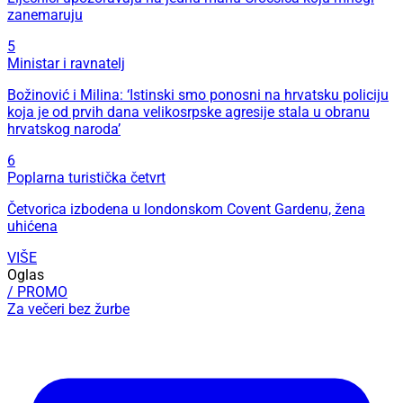
zanemaruju
5
Ministar i ravnatelj
Božinović i Milina: ‘Istinski smo ponosni na hrvatsku policiju
koja je od prvih dana velikosrpske agresije stala u obranu
hrvatskog naroda’
6
Poplarna turistička četvrt
Četvorica izbodena u londonskom Covent Gardenu, žena
uhićena
VIŠE
Oglas
/ PROMO
Za večeri bez žurbe