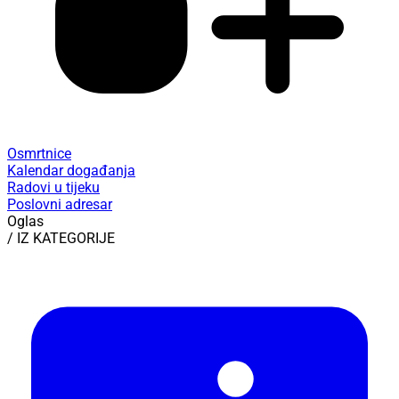
Osmrtnice
Kalendar događanja
Radovi u tijeku
Poslovni adresar
Oglas
/ IZ KATEGORIJE