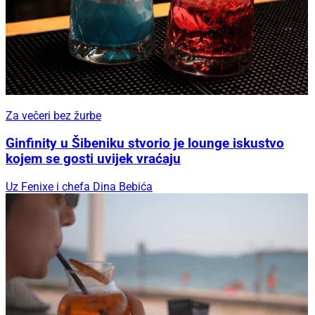
Za večeri bez žurbe
Ginfinity u Šibeniku stvorio je lounge iskustvo
kojem se gosti uvijek vraćaju
Uz Fenixe i chefa Dina Bebića