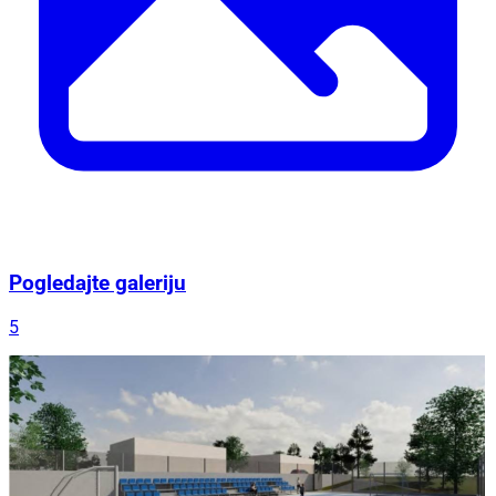
Pogledajte galeriju
5