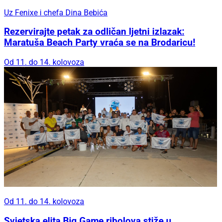
Uz Fenixe i chefa Dina Bebića
Rezervirajte petak za odličan ljetni izlazak:
Maratuša Beach Party vraća se na Brodaricu!
Od 11. do 14. kolovoza
Od 11. do 14. kolovoza
Svjetska elita Big Game ribolova stiže u