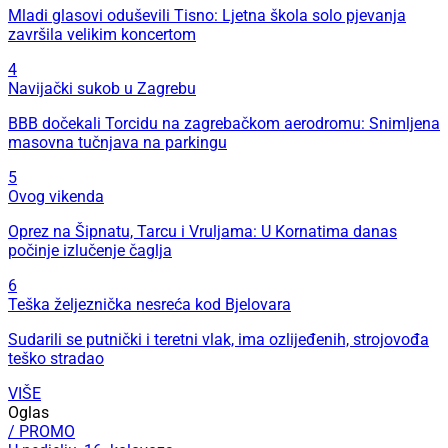
Mladi glasovi oduševili Tisno: Ljetna škola solo pjevanja
završila velikim koncertom
4
Navijački sukob u Zagrebu
BBB dočekali Torcidu na zagrebačkom aerodromu: Snimljena
masovna tučnjava na parkingu
5
Ovog vikenda
Oprez na Šipnatu, Tarcu i Vruljama: U Kornatima danas
počinje izlučenje čaglja
6
Teška željeznička nesreća kod Bjelovara
Sudarili se putnički i teretni vlak, ima ozlijeđenih, strojovođa
teško stradao
VIŠE
Oglas
/ PROMO