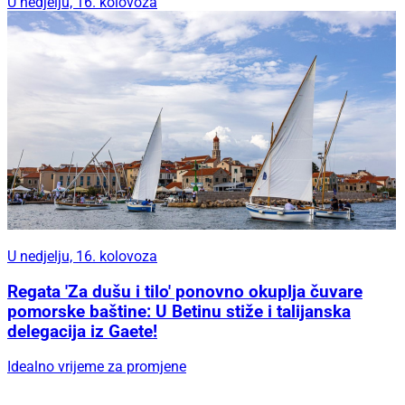
U nedjelju, 16. kolovoza
U nedjelju, 16. kolovoza
Regata 'Za dušu i tilo' ponovno okuplja čuvare
pomorske baštine: U Betinu stiže i talijanska
delegacija iz Gaete!
Idealno vrijeme za promjene