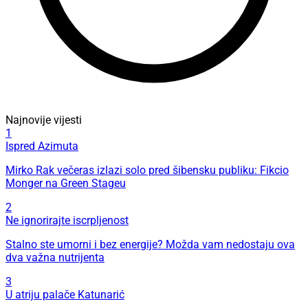
Najnovije vijesti
1
Ispred Azimuta
Mirko Rak večeras izlazi solo pred šibensku publiku: Fikcio
Monger na Green Stageu
2
Ne ignorirajte iscrpljenost
Stalno ste umorni i bez energije? Možda vam nedostaju ova
dva važna nutrijenta
3
U atriju palače Katunarić