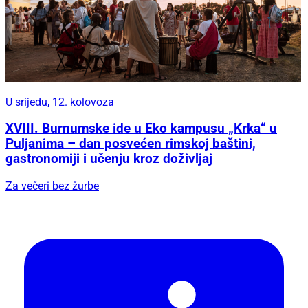
U srijedu, 12. kolovoza
XVIII. Burnumske ide u Eko kampusu „Krka“ u
Puljanima – dan posvećen rimskoj baštini,
gastronomiji i učenju kroz doživljaj
Za večeri bez žurbe