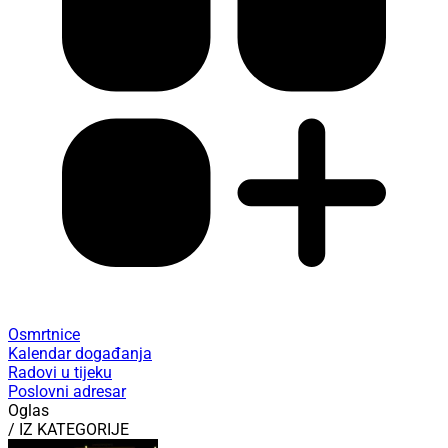
Osmrtnice
Kalendar događanja
Radovi u tijeku
Poslovni adresar
Oglas
/ IZ KATEGORIJE