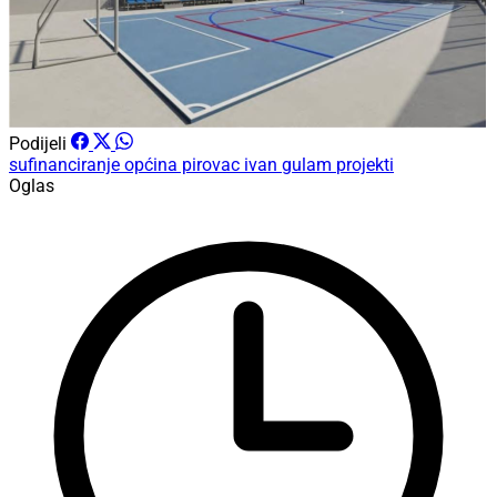
Podijeli
sufinanciranje
općina pirovac
ivan gulam
projekti
Oglas