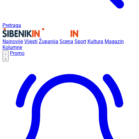
Pretraga
Najnovije
Vijesti
Županija
Scena
Sport
Kultura
Magazin
Kolumne
Promo