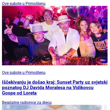
Ove subote u Primoštenu
Ove subote u Primoštenu
Iščekivanju je došao kraj: Sunset Party uz svjetski
poznatog DJ Davida Moralesa na Vidikovcu
Gospe od Loreta
Besplatne radionice za djecu