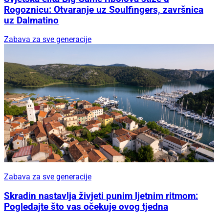
Rogoznicu: Otvaranje uz Soulfingers, završnica
uz Dalmatino
Zabava za sve generacije
Zabava za sve generacije
Skradin nastavlja živjeti punim ljetnim ritmom:
Pogledajte što vas očekuje ovog tjedna