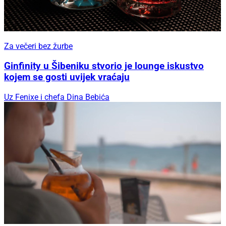
Za večeri bez žurbe
Ginfinity u Šibeniku stvorio je lounge iskustvo
kojem se gosti uvijek vraćaju
Uz Fenixe i chefa Dina Bebića