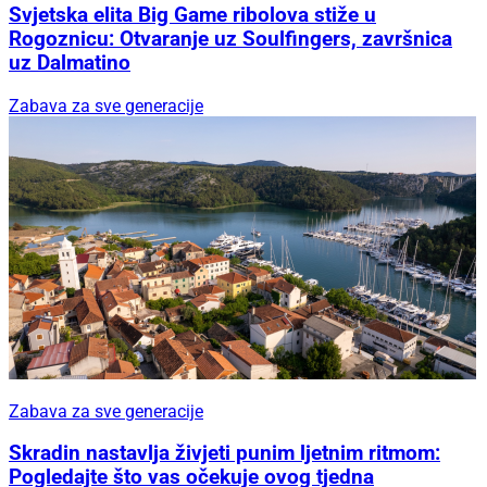
Svjetska elita Big Game ribolova stiže u
Rogoznicu: Otvaranje uz Soulfingers, završnica
uz Dalmatino
Zabava za sve generacije
Zabava za sve generacije
Skradin nastavlja živjeti punim ljetnim ritmom:
Pogledajte što vas očekuje ovog tjedna