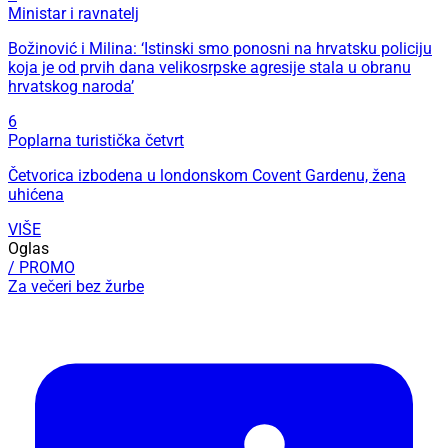
Ministar i ravnatelj
Božinović i Milina: ‘Istinski smo ponosni na hrvatsku policiju
koja je od prvih dana velikosrpske agresije stala u obranu
hrvatskog naroda’
6
Poplarna turistička četvrt
Četvorica izbodena u londonskom Covent Gardenu, žena
uhićena
VIŠE
Oglas
/ PROMO
Za večeri bez žurbe