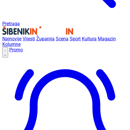
Pretraga
Najnovije
Vijesti
Županija
Scena
Sport
Kultura
Magazin
Kolumne
Promo