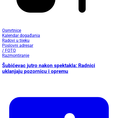
Osmrtnice
Kalendar događanja
Radovi u tijeku
Poslovni adresar
/ FOTO
Razmontiranje
Šubićevac jutro nakon spektakla: Radnici
uklanjaju pozornicu i opremu