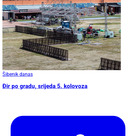
Šibenik danas
Đir po gradu, srijeda 5. kolovoza