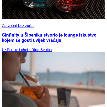
Za večeri bez žurbe
Ginfinity u Šibeniku stvorio je lounge iskustvo
kojem se gosti uvijek vraćaju
Uz Fenixe i chefa Dina Bebića