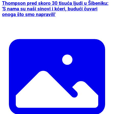
Thompson pred skoro 30 tisuća ljudi u Šibeniku:
'S nama su naši sinovi i kćeri, budući čuvari
onoga što smo napravili'