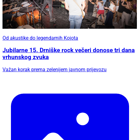
Od akustike do legendarnih Kojota
Jubilarne 15. Drniške rock večeri donose tri dana
vrhunskog zvuka
Važan korak prema zelenijem javnom prijevozu