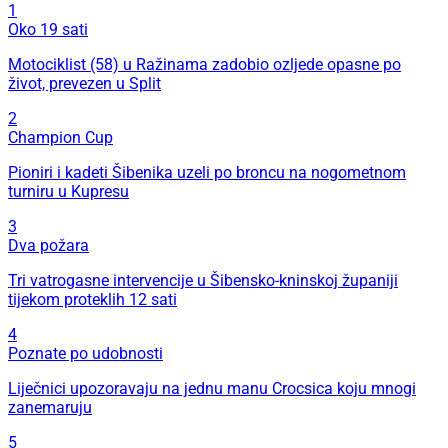
1
Oko 19 sati
Motociklist (58) u Ražinama zadobio ozljede opasne po
život, prevezen u Split
2
Champion Cup
Pioniri i kadeti Šibenika uzeli po broncu na nogometnom
turniru u Kupresu
3
Dva požara
Tri vatrogasne intervencije u Šibensko-kninskoj županiji
tijekom proteklih 12 sati
4
Poznate po udobnosti
Liječnici upozoravaju na jednu manu Crocsica koju mnogi
zanemaruju
5