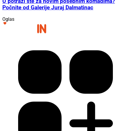
U potrazi ste za novim posebnim komadima?
Počnite od Galerije Juraj Dalmatinac
Oglas