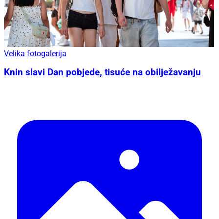
Velika fotogalerija
Knin slavi Dan pobjede, tisuće na obilježavanju