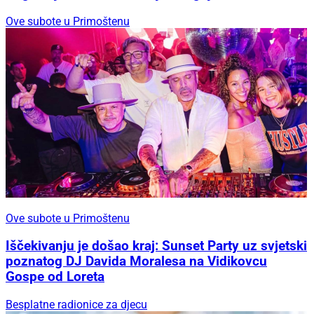
Ove subote u Primoštenu
Ove subote u Primoštenu
Iščekivanju je došao kraj: Sunset Party uz svjetski
poznatog DJ Davida Moralesa na Vidikovcu
Gospe od Loreta
Besplatne radionice za djecu