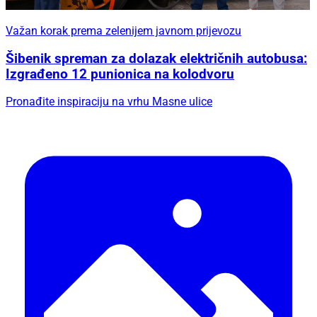
Važan korak prema zelenijem javnom prijevozu
Šibenik spreman za dolazak električnih autobusa:
Izgrađeno 12 punionica na kolodvoru
Pronađite inspiraciju na vrhu Masne ulice