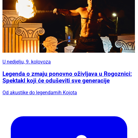
U nedjelju, 9. kolovoza
Legenda o zmaju ponovno oživljava u Rogoznici:
Spektakl koji će oduševiti sve generacije
Od akustike do legendarnih Kojota