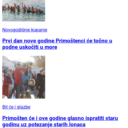
Novogodišnje kupanje
Prvi dan nove godine Primoštenci će točno u
podne uskočiti u more
Bit će i glazbe
Primošten će i ove godine glasno ispratiti staru
godinu uz potezanje starih lonaca