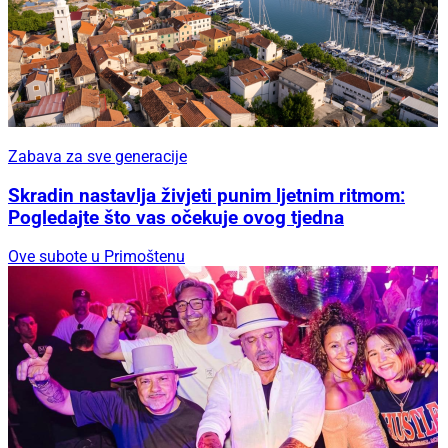
Zabava za sve generacije
Skradin nastavlja živjeti punim ljetnim ritmom:
Pogledajte što vas očekuje ovog tjedna
Ove subote u Primoštenu