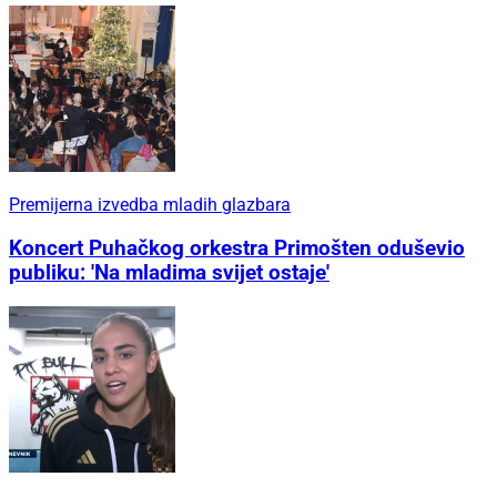
Premijerna izvedba mladih glazbara
Koncert Puhačkog orkestra Primošten oduševio
publiku: 'Na mladima svijet ostaje'