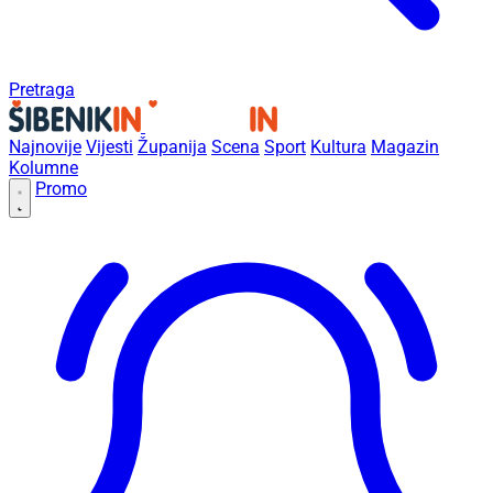
Pretraga
Najnovije
Vijesti
Županija
Scena
Sport
Kultura
Magazin
Kolumne
Promo