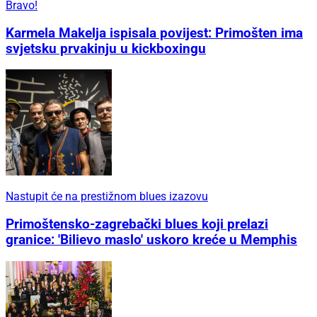
Bravo!
Karmela Makelja ispisala povijest: Primošten ima
svjetsku prvakinju u kickboxingu
Nastupit će na prestižnom blues izazovu
Primoštensko-zagrebački blues koji prelazi
granice: 'Bilievo maslo' uskoro kreće u Memphis