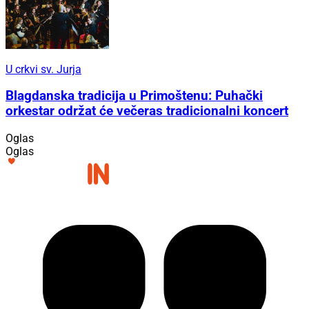
U crkvi sv. Jurja
Blagdanska tradicija u Primoštenu: Puhački
orkestar održat će večeras tradicionalni koncert
Oglas
Oglas