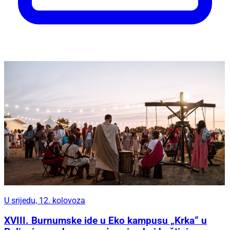
U srijedu, 12. kolovoza
XVIII. Burnumske ide u Eko kampusu „Krka“ u