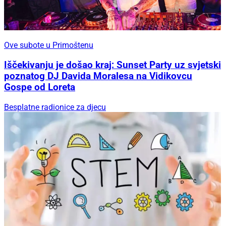
Ove subote u Primoštenu
Iščekivanju je došao kraj: Sunset Party uz svjetski
poznatog DJ Davida Moralesa na Vidikovcu
Gospe od Loreta
Besplatne radionice za djecu