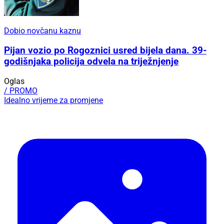
Dobio novčanu kaznu
Pijan vozio po Rogoznici usred bijela dana. 39-
godišnjaka policija odvela na triježnjenje
Oglas
/ PROMO
Idealno vrijeme za promjene