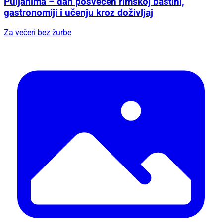
Puljanima – dan posvećen rimskoj baštini,
gastronomiji i učenju kroz doživljaj
Za večeri bez žurbe