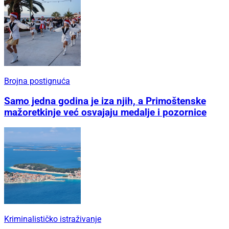
Brojna postignuća
Samo jedna godina je iza njih, a Primoštenske
mažoretkinje već osvajaju medalje i pozornice
Kriminalističko istraživanje