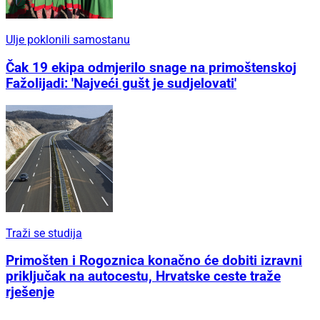
Ulje poklonili samostanu
Čak 19 ekipa odmjerilo snage na primoštenskoj
Fažolijadi: 'Najveći gušt je sudjelovati'
Traži se studija
Primošten i Rogoznica konačno će dobiti izravni
priključak na autocestu, Hrvatske ceste traže
rješenje