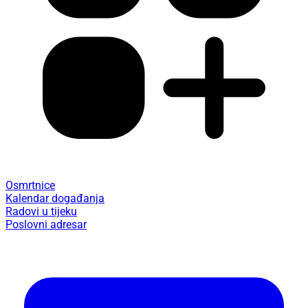
Osmrtnice
Kalendar događanja
Radovi u tijeku
Poslovni adresar