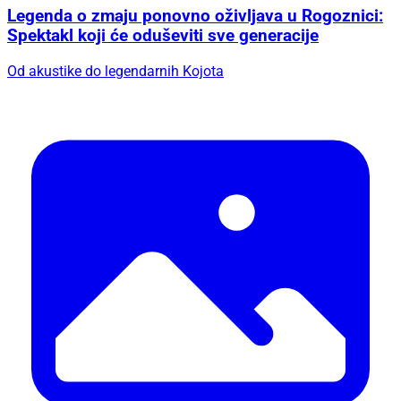
Legenda o zmaju ponovno oživljava u Rogoznici:
Spektakl koji će oduševiti sve generacije
Od akustike do legendarnih Kojota