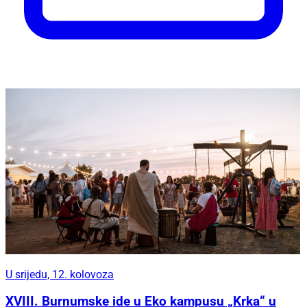
U srijedu, 12. kolovoza
XVIII. Burnumske ide u Eko kampusu „Krka“ u