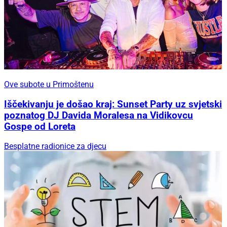
Ove subote u Primoštenu
Iščekivanju je došao kraj: Sunset Party uz svjetski
poznatog DJ Davida Moralesa na Vidikovcu
Gospe od Loreta
Besplatne radionice za djecu