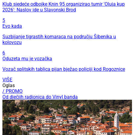
Klub sjedeće odbojke Knin 95 organizirao turnir 'Oluja kup
2026': Naslov ide u Slavonski Brod
5
Evo kada
Suzbijanje tigrastih komaraca na području Šibenika u
kolovozu
6
Oduzeta mu je vozačka
Vozač splitskih tablica pijan bježao policiji kod Rogoznice
VIŠE
Oglas
/ PROMO
Od dječjih radionica do Vinyl banda