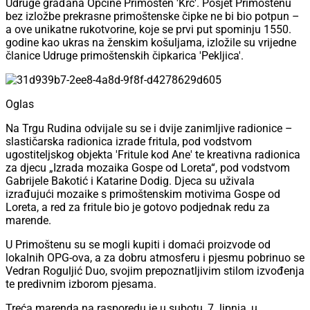
Udruge građana Općine Primošten 'Krč'. Posjet Primoštenu
bez izložbe prekrasne primoštenske čipke ne bi bio potpun –
a ove unikatne rukotvorine, koje se prvi put spominju 1550.
godine kao ukras na ženskim košuljama, izložile su vrijedne
članice Udruge primoštenskih čipkarica 'Pekljica'.
Oglas
Na Trgu Rudina odvijale su se i dvije zanimljive radionice –
slastičarska radionica izrade fritula, pod vodstvom
ugostiteljskog objekta 'Fritule kod Ane' te kreativna radionica
za djecu „Izrada mozaika Gospe od Loreta“, pod vodstvom
Gabrijele Bakotić i Katarine Dodig. Djeca su uživala
izrađujući mozaike s primoštenskim motivima Gospe od
Loreta, a red za fritule bio je gotovo podjednak redu za
marende.
U Primoštenu su se mogli kupiti i domaći proizvode od
lokalnih OPG-ova, a za dobru atmosferu i pjesmu pobrinuo se
Vedran Roguljić Duo, svojim prepoznatljivim stilom izvođenja
te predivnim izborom pjesama.
Treća marenda na rasporedu je u subotu, 7. lipnja, u