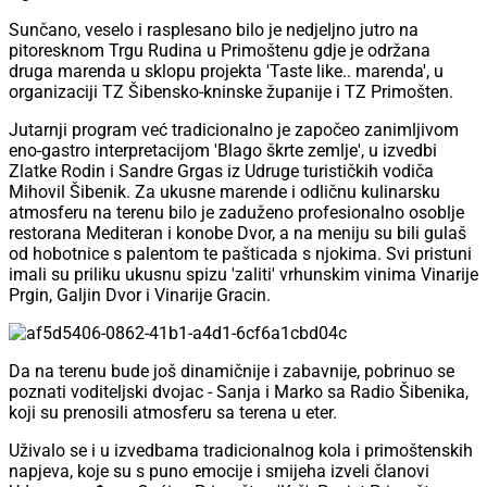
Sunčano, veselo i rasplesano bilo je nedjeljno jutro na
pitoresknom Trgu Rudina u Primoštenu gdje je održana
druga marenda u sklopu projekta 'Taste like.. marenda', u
organizaciji TZ Šibensko-kninske županije i TZ Primošten.
Jutarnji program već tradicionalno je započeo zanimljivom
eno-gastro interpretacijom 'Blago škrte zemlje', u izvedbi
Zlatke Rodin i Sandre Grgas iz Udruge turističkih vodiča
Mihovil Šibenik. Za ukusne marende i odličnu kulinarsku
atmosferu na terenu bilo je zaduženo profesionalno osoblje
restorana Mediteran i konobe Dvor, a na meniju su bili gulaš
od hobotnice s palentom te pašticada s njokima.
Svi pristuni
imali su priliku ukusnu spizu 'zaliti' vrhunskim vinima Vinarije
Prgin, Galjin Dvor i Vinarije Gracin.
Da na terenu bude još dinamičnije i zabavnije, pobrinuo se
poznati voditeljski dvojac - Sanja i Marko sa Radio Šibenika,
koji su prenosili atmosferu sa terena u eter.
Uživalo se i u izvedbama tradicionalnog kola i primoštenskih
napjeva, koje su s puno emocije i smijeha izveli članovi