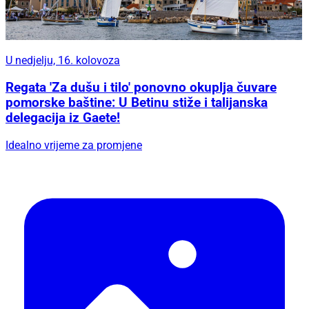
U nedjelju, 16. kolovoza
Regata 'Za dušu i tilo' ponovno okuplja čuvare
pomorske baštine: U Betinu stiže i talijanska
delegacija iz Gaete!
Idealno vrijeme za promjene