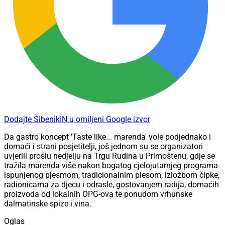
Dodajte ŠibenikIN u omiljeni Google izvor
Da gastro koncept 'Taste like... marenda' vole podjednako i
domaći i strani posjetitelji, još jednom su se organizatori
uvjerili prošlu nedjelju na Trgu Rudina u Primoštenu, gdje se
tražila marenda više nakon bogatog cjelojutarnjeg programa
ispunjenog pjesmom, tradicionalnim plesom, izložbom čipke,
radionicama za djecu i odrasle, gostovanjem radija, domaćih
proizvoda od lokalnih OPG-ova te ponudom vrhunske
dalmatinske spize i vina.
Oglas