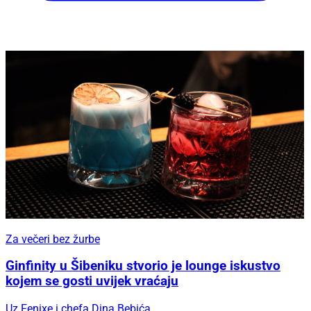
Za večeri bez žurbe
Ginfinity u Šibeniku stvorio je lounge iskustvo
kojem se gosti uvijek vraćaju
Uz Fenixe i chefa Dina Bebića