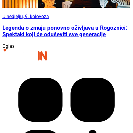
U nedjelju, 9. kolovoza
Legenda o zmaju ponovno oživljava u Rogoznici:
Spektakl koji će oduševiti sve generacije
Oglas