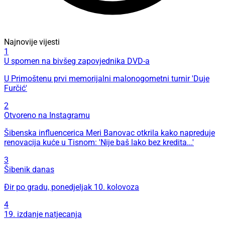
Najnovije vijesti
1
U spomen na bivšeg zapovjednika DVD-a
U Primoštenu prvi memorijalni malonogometni turnir 'Duje
Furčić'
2
Otvoreno na Instagramu
Šibenska influencerica Meri Banovac otkrila kako napreduje
renovacija kuće u Tisnom: 'Nije baš lako bez kredita...'
3
Šibenik danas
Đir po gradu, ponedjeljak 10. kolovoza
4
19. izdanje natjecanja