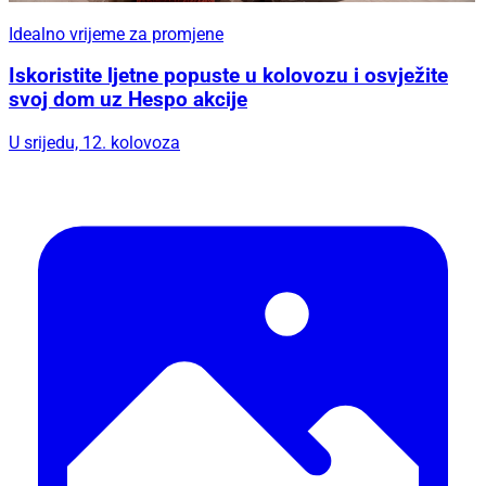
Idealno vrijeme za promjene
Iskoristite ljetne popuste u kolovozu i osvježite
svoj dom uz Hespo akcije
U srijedu, 12. kolovoza