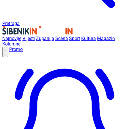
Pretraga
Najnovije
Vijesti
Županija
Scena
Sport
Kultura
Magazin
Kolumne
Promo