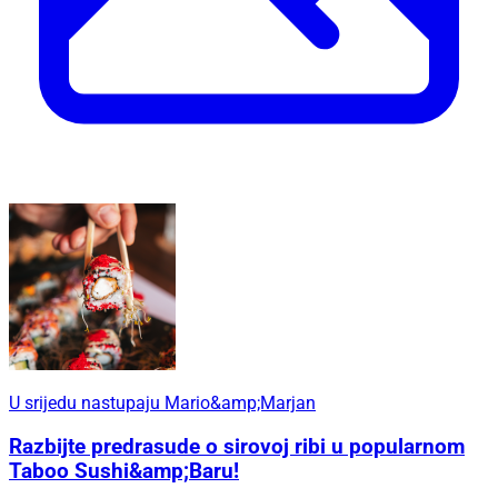
U srijedu nastupaju Mario&amp;Marjan
Razbijte predrasude o sirovoj ribi u popularnom
Taboo Sushi&amp;Baru!