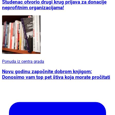
Studenac otvorio drugi krug prijava za donacije
neprofitnim organizacijama!
Ponuda iz centra grada
Novu godinu započnite dobrom knjigom:
Donosimo vam top pet štiva koja morate pročitati