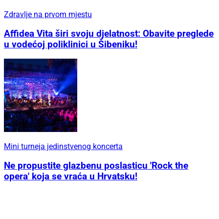
Zdravlje na prvom mjestu
Affidea Vita širi svoju djelatnost: Obavite preglede
u vodećoj poliklinici u Šibeniku!
Mini turneja jedinstvenog koncerta
Ne propustite glazbenu poslasticu 'Rock the
opera' koja se vraća u Hrvatsku!