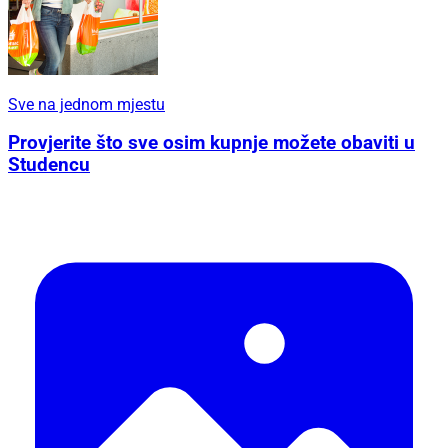
Sve na jednom mjestu
Provjerite što sve osim kupnje možete obaviti u
Studencu