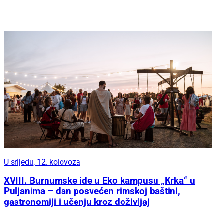
U srijedu, 12. kolovoza
XVIII. Burnumske ide u Eko kampusu „Krka“ u
Puljanima – dan posvećen rimskoj baštini,
gastronomiji i učenju kroz doživljaj