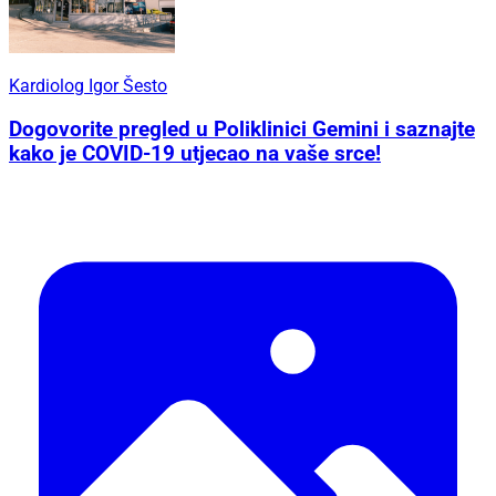
Kardiolog Igor Šesto
Dogovorite pregled u Poliklinici Gemini i saznajte
kako je COVID-19 utjecao na vaše srce!