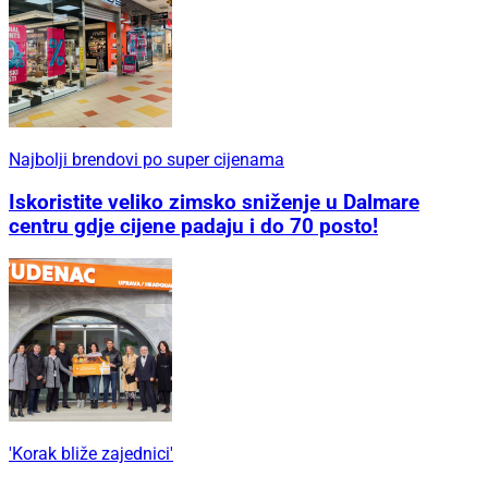
Najbolji brendovi po super cijenama
Iskoristite veliko zimsko sniženje u Dalmare
centru gdje cijene padaju i do 70 posto!
'Korak bliže zajednici'