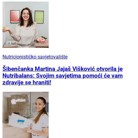
Nutricionističko savjetovalište
Šibenčanka Martina Jajaš Višković otvorila je
Nutribalans: Svojim savjetima pomoći će vam
zdravije se hraniti!