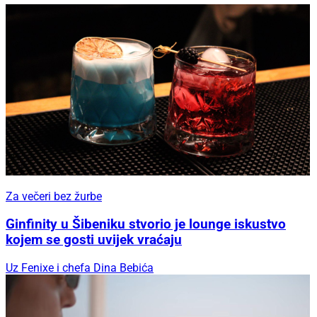
Za večeri bez žurbe
Ginfinity u Šibeniku stvorio je lounge iskustvo
kojem se gosti uvijek vraćaju
Uz Fenixe i chefa Dina Bebića