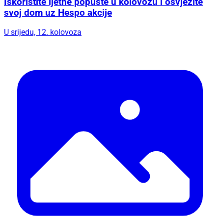
Iskoristite ljetne popuste u kolovozu i osvježite
svoj dom uz Hespo akcije
U srijedu, 12. kolovoza