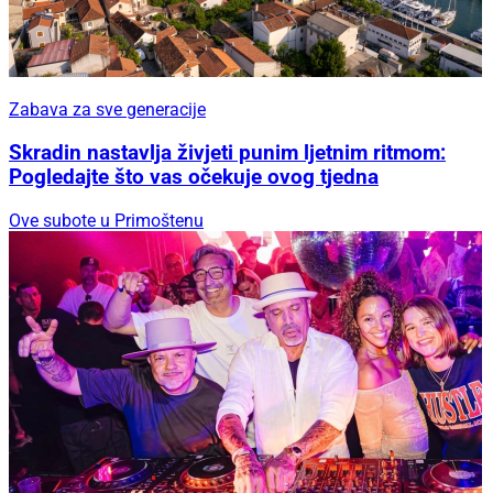
Zabava za sve generacije
Skradin nastavlja živjeti punim ljetnim ritmom:
Pogledajte što vas očekuje ovog tjedna
Ove subote u Primoštenu