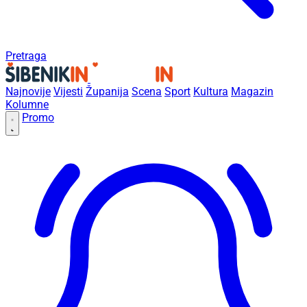
Pretraga
Najnovije
Vijesti
Županija
Scena
Sport
Kultura
Magazin
Kolumne
Promo