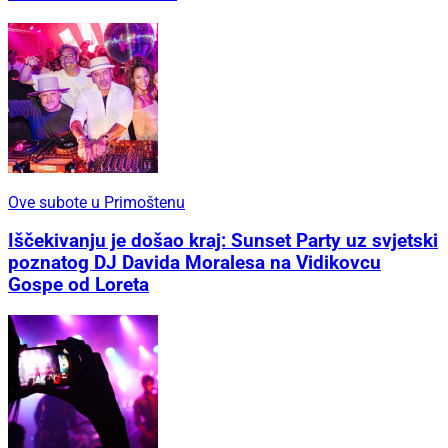
Ove subote u Primoštenu
Iščekivanju je došao kraj: Sunset Party uz svjetski
poznatog DJ Davida Moralesa na Vidikovcu
Gospe od Loreta