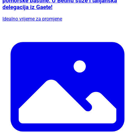
pomorske baštine: U Betinu stiže i talijanska
delegacija iz Gaete!
Idealno vrijeme za promjene