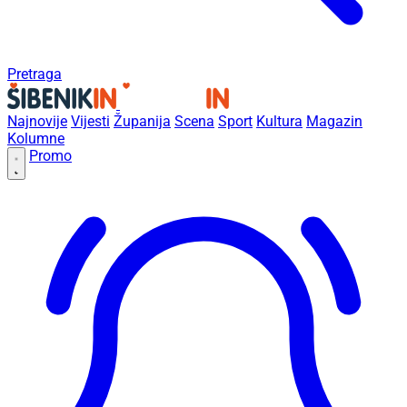
Pretraga
Najnovije
Vijesti
Županija
Scena
Sport
Kultura
Magazin
Kolumne
Promo