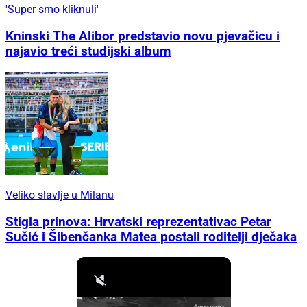
'Super smo kliknuli'
Kninski The Alibor predstavio novu pjevačicu i
najavio treći studijski album
Veliko slavlje u Milanu
Stigla prinova: Hrvatski reprezentativac Petar
Sučić i Šibenčanka Matea postali roditelji dječaka