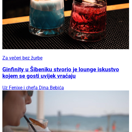
Za večeri bez žurbe
Ginfinity u Šibeniku stvorio je lounge iskustvo
kojem se gosti uvijek vraćaju
Uz Fenixe i chefa Dina Bebića