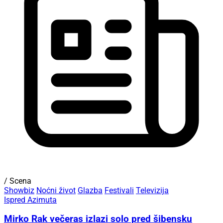
/ Scena
Showbiz
Noćni život
Glazba
Festivali
Televizija
Ispred Azimuta
Mirko Rak večeras izlazi solo pred šibensku