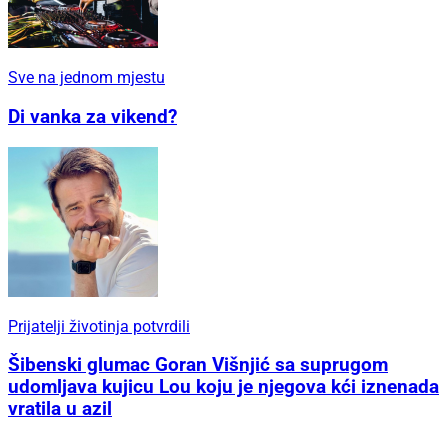
Sve na jednom mjestu
Di vanka za vikend?
Prijatelji životinja potvrdili
Šibenski glumac Goran Višnjić sa suprugom
udomljava kujicu Lou koju je njegova kći iznenada
vratila u azil