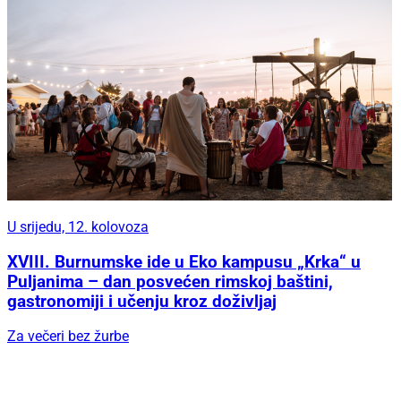
U srijedu, 12. kolovoza
XVIII. Burnumske ide u Eko kampusu „Krka“ u
Puljanima – dan posvećen rimskoj baštini,
gastronomiji i učenju kroz doživljaj
Za večeri bez žurbe