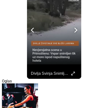
Započela Izgradnja Punionica Na Šibenskom Autobusnom Kolodvoru. Četiri Perona Zatvorena
Divlja Svinja Snimljena Uz More U Primoštenu
Započeli su radovi na izgradnji punionica na šibenskom Autobusnom kolodvoru za nove elektricne autobuse koji uskoro dolaze na šibenske ceste. https://sibenik.in/sibenik/zapocela-izgradnja-punionica-na-sibenskom-autobusnom-kolodvoru-cetiri-perona-zatvorena/
Oglas