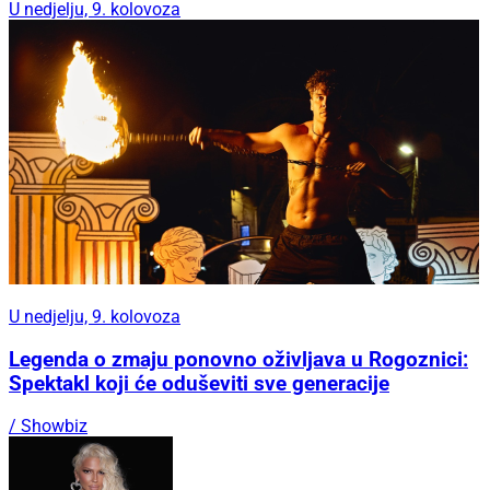
U nedjelju, 9. kolovoza
U nedjelju, 9. kolovoza
Legenda o zmaju ponovno oživljava u Rogoznici:
Spektakl koji će oduševiti sve generacije
/ Showbiz