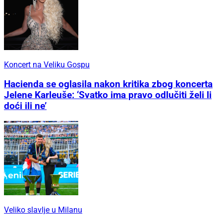
Koncert na Veliku Gospu
Hacienda se oglasila nakon kritika zbog koncerta
Jelene Karleuše: ‘Svatko ima pravo odlučiti želi li
doći ili ne’
Veliko slavlje u Milanu