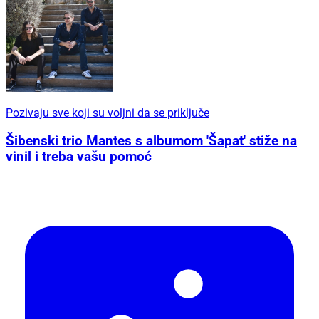
Pozivaju sve koji su voljni da se priključe
Šibenski trio Mantes s albumom 'Šapat' stiže na
vinil i treba vašu pomoć