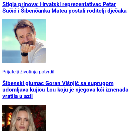
Stigla prinova: Hrvatski reprezentativac Petar
Sučić i Šibenčanka Matea postali roditelji dječaka
Prijatelji životinja potvrdili
Šibenski glumac Goran Višnjić sa suprugom
udomljava kujicu Lou koju je njegova kći iznenada
vratila u azil