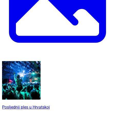
Posljednji ples u Hrvatskoj