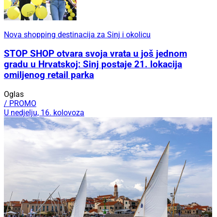
Nova shopping destinacija za Sinj i okolicu
STOP SHOP otvara svoja vrata u još jednom
gradu u Hrvatskoj: Sinj postaje 21. lokacija
omiljenog retail parka
Oglas
/ PROMO
U nedjelju, 16. kolovoza