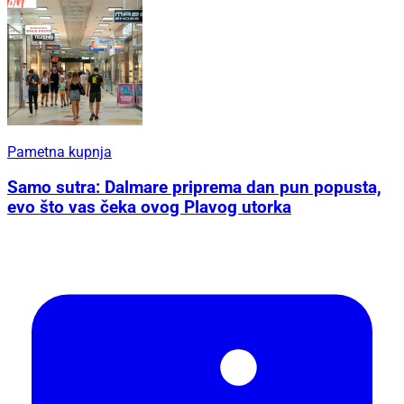
Pametna kupnja
Samo sutra: Dalmare priprema dan pun popusta,
evo što vas čeka ovog Plavog utorka