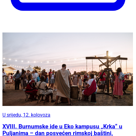
U srijedu, 12. kolovoza
XVIII. Burnumske ide u Eko kampusu „Krka“ u
Puljanima – dan posvećen rimskoj baštini,