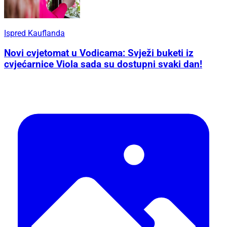
Ispred Kauflanda
Novi cvjetomat u Vodicama: Svježi buketi iz
cvjećarnice Viola sada su dostupni svaki dan!