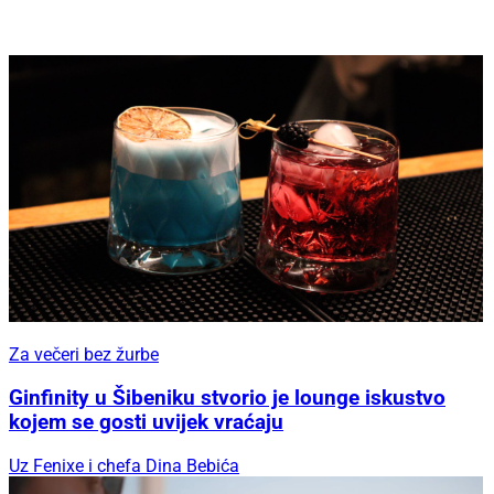
Za večeri bez žurbe
Ginfinity u Šibeniku stvorio je lounge iskustvo
kojem se gosti uvijek vraćaju
Uz Fenixe i chefa Dina Bebića