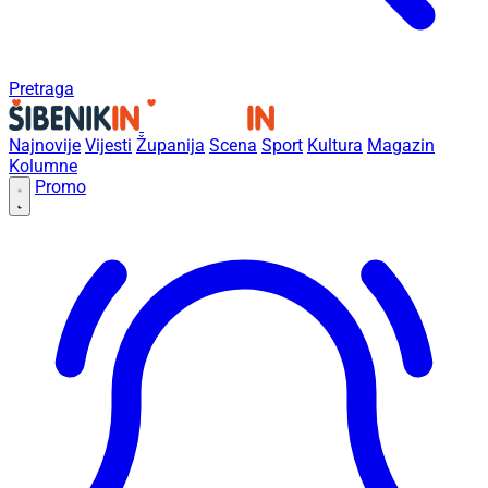
Pretraga
Najnovije
Vijesti
Županija
Scena
Sport
Kultura
Magazin
Kolumne
Promo