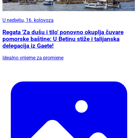
U nedjelju, 16. kolovoza
Regata 'Za dušu i tilo' ponovno okuplja čuvare
pomorske baštine: U Betinu stiže i talijanska
delegacija iz Gaete!
Idealno vrijeme za promjene