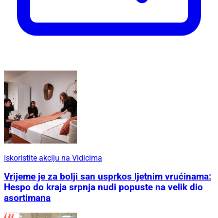
Iskoristite akciju na Vidicima
Vrijeme je za bolji san usprkos ljetnim vrućinama:
Hespo do kraja srpnja nudi popuste na velik dio
asortimana