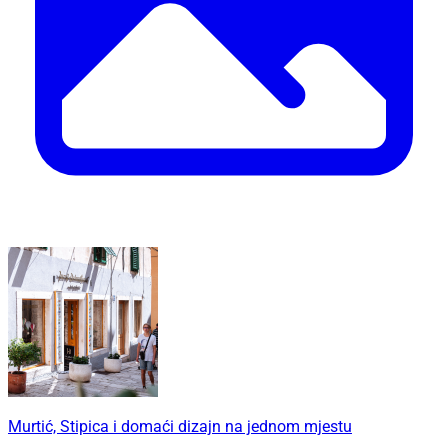
Murtić, Stipica i domaći dizajn na jednom mjestu