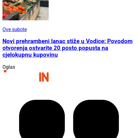
Ove subote
Novi prehrambeni lanac stiže u Vodice: Povodom
otvorenja ostvarite 20 posto popusta na
cjelokupnu kupovinu
Oglas