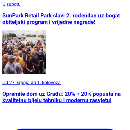
U subotu
SunPark Retail Park slavi 2. rođendan uz bogat
obiteljski program i vrijedne nagrade!
Od 27. srpnja do 1. kolovoza
Opremite dom uz Građu: 20% + 20% popusta na
kvalitetnu bijelu tehniku i modernu rasvjetu!