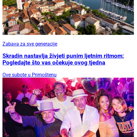
Zabava za sve generacije
Skradin nastavlja živjeti punim ljetnim ritmom:
Pogledajte što vas očekuje ovog tjedna
Ove subote u Primoštenu