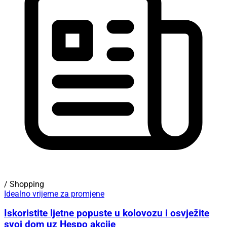
/ Shopping
Idealno vrijeme za promjene
Iskoristite ljetne popuste u kolovozu i osvježite
svoj dom uz Hespo akcije