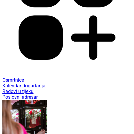
Osmrtnice
Kalendar događanja
Radovi u tijeku
Poslovni adresar