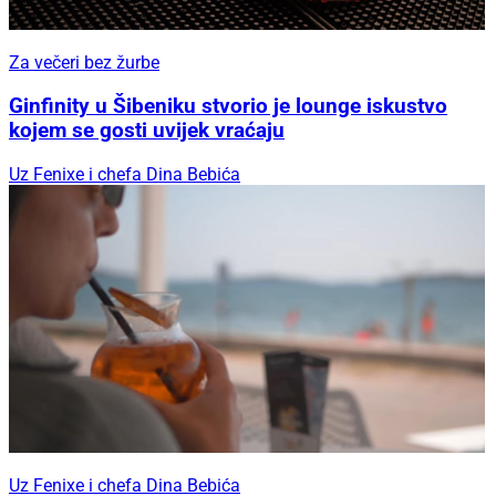
Za večeri bez žurbe
Ginfinity u Šibeniku stvorio je lounge iskustvo
kojem se gosti uvijek vraćaju
Uz Fenixe i chefa Dina Bebića
Uz Fenixe i chefa Dina Bebića