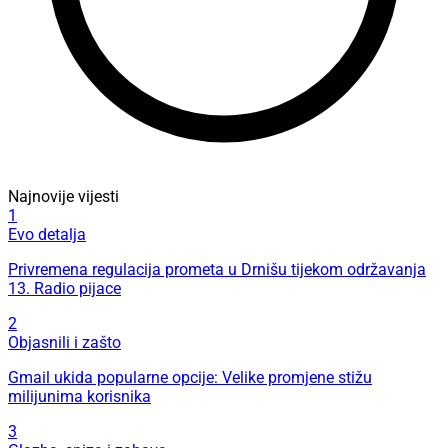
Najnovije vijesti
1
Evo detalja
Privremena regulacija prometa u Drnišu tijekom održavanja
13. Radio pijace
2
Objasnili i zašto
Gmail ukida popularne opcije: Velike promjene stižu
milijunima korisnika
3