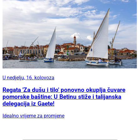
U nedjelju, 16. kolovoza
Regata 'Za dušu i tilo' ponovno okuplja čuvare
pomorske baštine: U Betinu stiže i talijanska
delegacija iz Gaete!
Idealno vrijeme za promjene