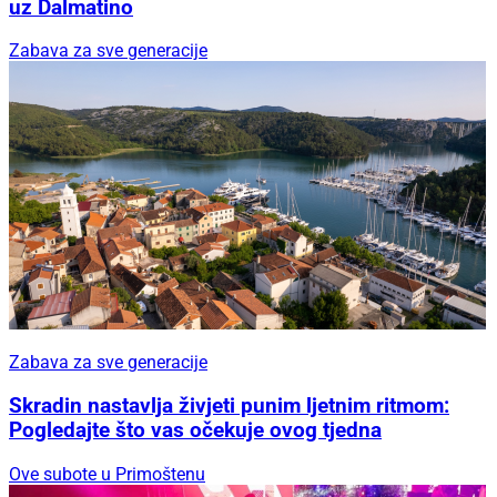
uz Dalmatino
Zabava za sve generacije
Zabava za sve generacije
Skradin nastavlja živjeti punim ljetnim ritmom:
Pogledajte što vas očekuje ovog tjedna
Ove subote u Primoštenu