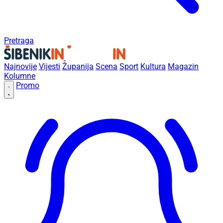
Pretraga
Najnovije
Vijesti
Županija
Scena
Sport
Kultura
Magazin
Kolumne
Promo