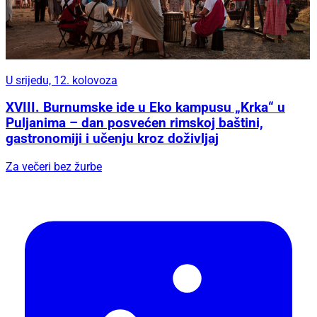
U srijedu, 12. kolovoza
XVIII. Burnumske ide u Eko kampusu „Krka“ u
Puljanima – dan posvećen rimskoj baštini,
gastronomiji i učenju kroz doživljaj
Za večeri bez žurbe