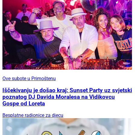
Ove subote u Primoštenu
Iščekivanju je došao kraj: Sunset Party uz svjetski
poznatog DJ Davida Moralesa na Vidikovcu
Gospe od Loreta
Besplatne radionice za djecu