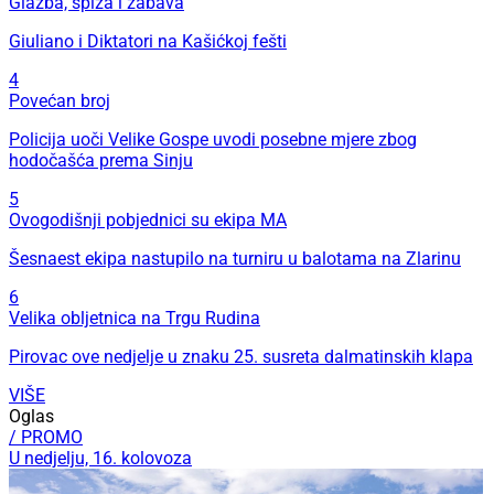
Glazba, spiza i zabava
Giuliano i Diktatori na Kašićkoj fešti
4
Povećan broj
Policija uoči Velike Gospe uvodi posebne mjere zbog
hodočašća prema Sinju
5
Ovogodišnji pobjednici su ekipa MA
Šesnaest ekipa nastupilo na turniru u balotama na Zlarinu
6
Velika obljetnica na Trgu Rudina
Pirovac ove nedjelje u znaku 25. susreta dalmatinskih klapa
VIŠE
Oglas
/ PROMO
U nedjelju, 16. kolovoza