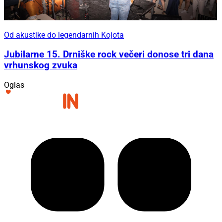
Od akustike do legendarnih Kojota
Jubilarne 15. Drniške rock večeri donose tri dana
vrhunskog zvuka
Oglas