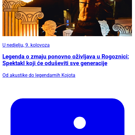
U nedjelju, 9. kolovoza
Legenda o zmaju ponovno oživljava u Rogoznici:
Spektakl koji će oduševiti sve generacije
Od akustike do legendarnih Kojota