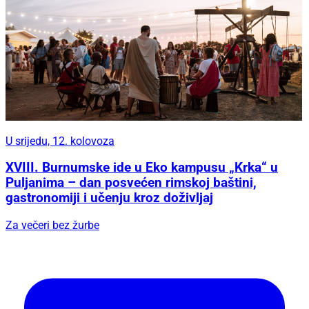
U srijedu, 12. kolovoza
XVIII. Burnumske ide u Eko kampusu „Krka“ u
Puljanima – dan posvećen rimskoj baštini,
gastronomiji i učenju kroz doživljaj
Za večeri bez žurbe