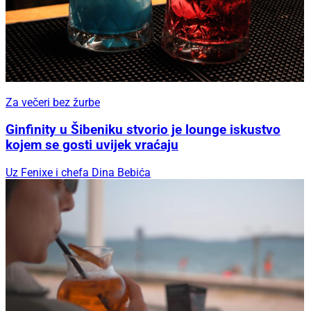
Za večeri bez žurbe
Ginfinity u Šibeniku stvorio je lounge iskustvo
kojem se gosti uvijek vraćaju
Uz Fenixe i chefa Dina Bebića