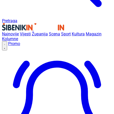
Pretraga
Najnovije
Vijesti
Županija
Scena
Sport
Kultura
Magazin
Kolumne
Promo