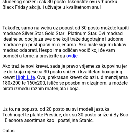
studenog sniženi čak 30 posto. Iskoristite ovu vrhunsku
Black Friday akciju i uživajte u kvalitetnom snu!
Također, samo na webu uz popust od 30 posto možete kupiti
madrace Silver Star, Gold Star i Platinum Star. Ovi madraci
idealne su opcije za sve one koji traže dugotrajne i udobne
madrace po pristupačnim cijenama. Ako niste sigurni kakav
madrac odabrati, Hespo ima odličan vodič koji će vam
pomoći u tome, a provjerite ga
ovdje.
Ako tražite novi krevet, sada je pravo vrijeme za kupovinu jer
je do kraja mjeseca 30 posto snižen i kvalitetan boxspring
krevet
High Life
. Ovaj prekrasan krevet dolazi u dimenzijama
180x200 te 160x200, ističe se posebnim dizajnom, a možete
birati između raznih materijala i boja.
Uz to, na popustu od 20 posto su svi modeli jastuka
Technogel te plahte Prestige, dok su 30 posto sniženi By Boo
i Eleonora asortiman kao i posteljina Stanic.
Oglas