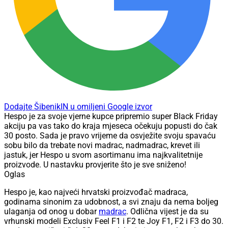
Dodajte ŠibenikIN u omiljeni Google izvor
Hespo je za svoje vjerne kupce pripremio super Black Friday
akciju pa vas tako do kraja mjeseca očekuju popusti do čak
30 posto. Sada je pravo vrijeme da osvježite svoju spavaću
sobu bilo da trebate novi madrac, nadmadrac, krevet ili
jastuk, jer Hespo u svom asortimanu ima najkvalitetnije
proizvode. U nastavku provjerite što je sve sniženo!
Oglas
Hespo je, kao najveći hrvatski proizvođač madraca,
godinama sinonim za udobnost, a svi znaju da nema boljeg
ulaganja od onog u dobar
madrac
. Odlična vijest je da su
vrhunski modeli Exclusiv Feel F1 i F2 te Joy F1, F2 i F3 do 30.