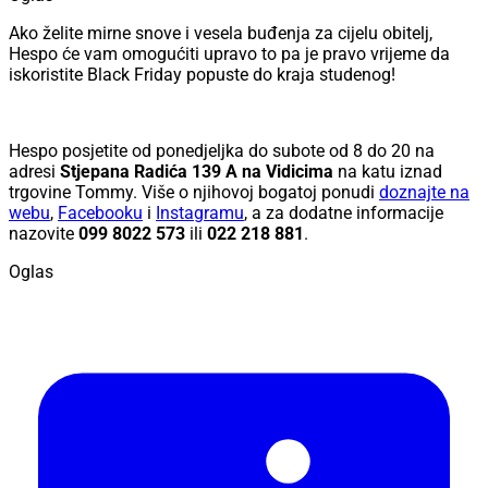
Ako želite mirne snove i vesela buđenja za cijelu obitelj,
Hespo će vam omogućiti upravo to pa je pravo vrijeme da
iskoristite Black Friday popuste do kraja studenog!
Hespo posjetite od ponedjeljka do subote od 8 do 20 na
adresi
Stjepana Radića 139 A na Vidicima
na katu iznad
trgovine Tommy. Više o njihovoj bogatoj ponudi
doznajte na
webu
,
Facebooku
i
Instagramu
, a za dodatne informacije
nazovite
099 8022 573
ili
022 218 881
.
Oglas