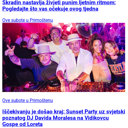
Skradin nastavlja živjeti punim ljetnim ritmom:
Pogledajte što vas očekuje ovog tjedna
Ove subote u Primoštenu
Ove subote u Primoštenu
Iščekivanju je došao kraj: Sunset Party uz svjetski
poznatog DJ Davida Moralesa na Vidikovcu
Gospe od Loreta