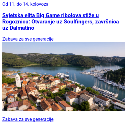
Od 11. do 14. kolovoza
Svjetska elita Big Game ribolova stiže u
Rogoznicu: Otvaranje uz Soulfingers, završnica
uz Dalmatino
Zabava za sve generacije
Zabava za sve generacije