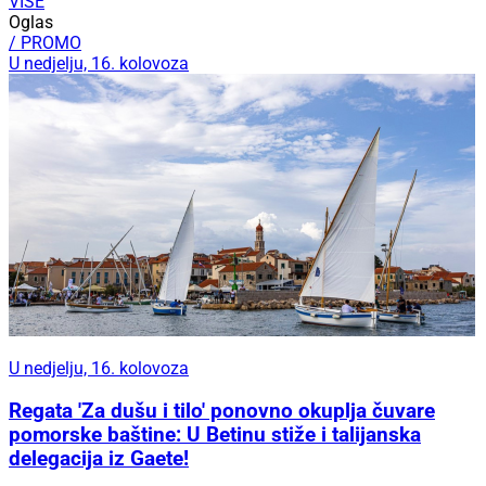
VIŠE
Oglas
/ PROMO
U nedjelju, 16. kolovoza
U nedjelju, 16. kolovoza
Regata 'Za dušu i tilo' ponovno okuplja čuvare
pomorske baštine: U Betinu stiže i talijanska
delegacija iz Gaete!