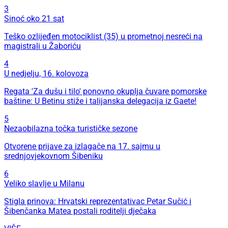
3
Sinoć oko 21 sat
Teško ozlijeđen motociklist (35) u prometnoj nesreći na
magistrali u Žaboriću
4
U nedjelju, 16. kolovoza
Regata 'Za dušu i tilo' ponovno okuplja čuvare pomorske
baštine: U Betinu stiže i talijanska delegacija iz Gaete!
5
Nezaobilazna točka turističke sezone
Otvorene prijave za izlagače na 17. sajmu u
srednjovjekovnom Šibeniku
6
Veliko slavlje u Milanu
Stigla prinova: Hrvatski reprezentativac Petar Sučić i
Šibenčanka Matea postali roditelji dječaka