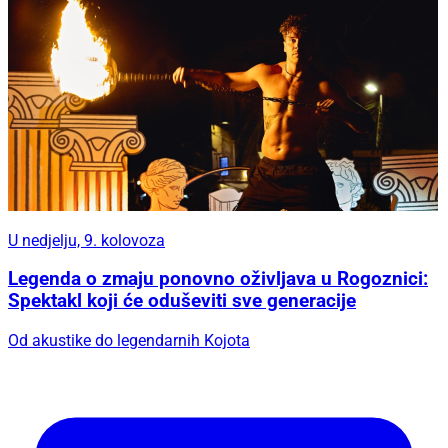
U nedjelju, 9. kolovoza
Legenda o zmaju ponovno oživljava u Rogoznici:
Spektakl koji će oduševiti sve generacije
Od akustike do legendarnih Kojota