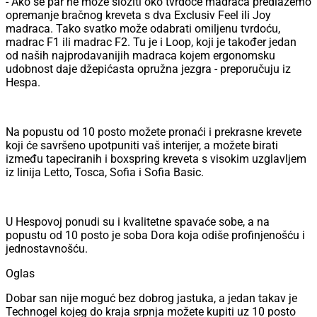
- Ako se par ne može složiti oko tvrdoće madraca predlažemo
opremanje bračnog kreveta s dva Exclusiv Feel ili Joy
madraca. Tako svatko može odabrati omiljenu tvrdoću,
madrac F1 ili madrac F2. Tu je i Loop, koji je također jedan
od naših najprodavanijih madraca kojem ergonomsku
udobnost daje džepićasta opružna jezgra - preporučuju iz
Hespa.
Na popustu od 10 posto možete pronaći i prekrasne krevete
koji će savršeno upotpuniti vaš interijer, a možete birati
između tapeciranih i boxspring kreveta s visokim uzglavljem
iz linija Letto, Tosca, Sofia i Sofia Basic.
U Hespovoj ponudi su i kvalitetne spavaće sobe, a na
popustu od 10 posto je soba Dora koja odiše profinjenošću i
jednostavnošću.
Oglas
Dobar san nije moguć bez dobrog jastuka, a jedan takav je
Technogel kojeg do kraja srpnja možete kupiti uz 10 posto