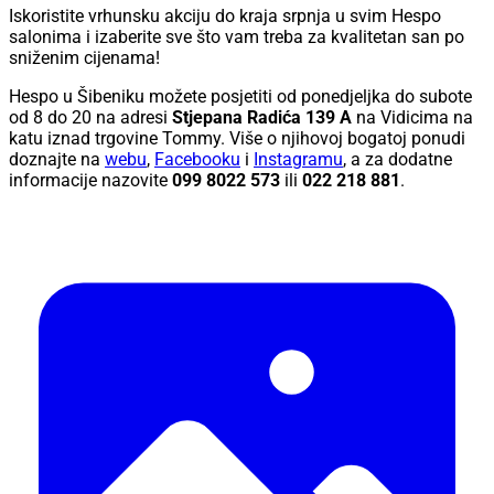
Iskoristite vrhunsku akciju do kraja srpnja u svim Hespo
salonima i izaberite sve što vam treba za kvalitetan san po
sniženim cijenama!
Hespo u Šibeniku možete posjetiti od ponedjeljka do subote
od 8 do 20 na adresi
Stjepana Radića 139 A
na Vidicima na
katu iznad trgovine Tommy. Više o njihovoj bogatoj ponudi
doznajte na
webu
,
Facebooku
i
Instagramu
, a za dodatne
informacije nazovite
099 8022 573
ili
022 218 881
.