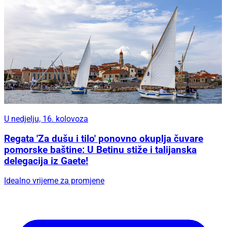
U nedjelju, 16. kolovoza
Regata 'Za dušu i tilo' ponovno okuplja čuvare
pomorske baštine: U Betinu stiže i talijanska
delegacija iz Gaete!
Idealno vrijeme za promjene