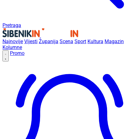
Pretraga
Najnovije
Vijesti
Županija
Scena
Sport
Kultura
Magazin
Kolumne
Promo