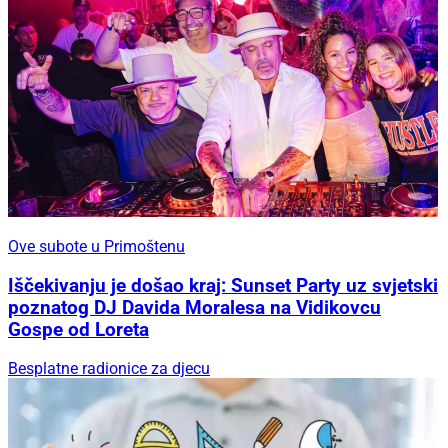
Ove subote u Primoštenu
Iščekivanju je došao kraj: Sunset Party uz svjetski
poznatog DJ Davida Moralesa na Vidikovcu
Gospe od Loreta
Besplatne radionice za djecu