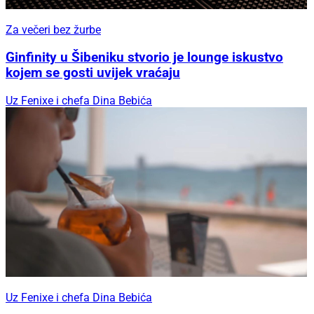
Za večeri bez žurbe
Ginfinity u Šibeniku stvorio je lounge iskustvo
kojem se gosti uvijek vraćaju
Uz Fenixe i chefa Dina Bebića
Uz Fenixe i chefa Dina Bebića