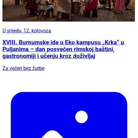
U srijedu, 12. kolovoza
XVIII. Burnumske ide u Eko kampusu „Krka“ u
Puljanima – dan posvećen rimskoj baštini,
gastronomiji i učenju kroz doživljaj
Za večeri bez žurbe