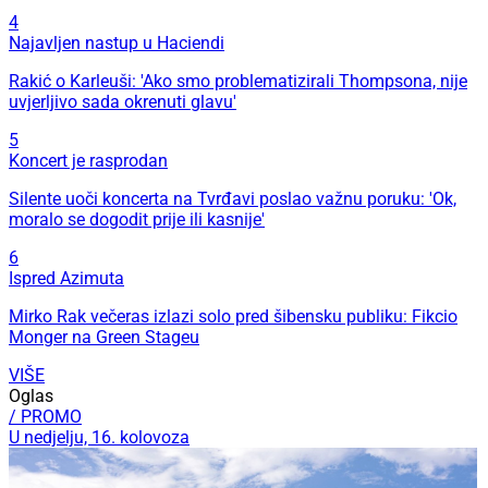
4
Najavljen nastup u Haciendi
Rakić o Karleuši: 'Ako smo problematizirali Thompsona, nije
uvjerljivo sada okrenuti glavu'
5
Koncert je rasprodan
Silente uoči koncerta na Tvrđavi poslao važnu poruku: 'Ok,
moralo se dogodit prije ili kasnije'
6
Ispred Azimuta
Mirko Rak večeras izlazi solo pred šibensku publiku: Fikcio
Monger na Green Stageu
VIŠE
Oglas
/ PROMO
U nedjelju, 16. kolovoza