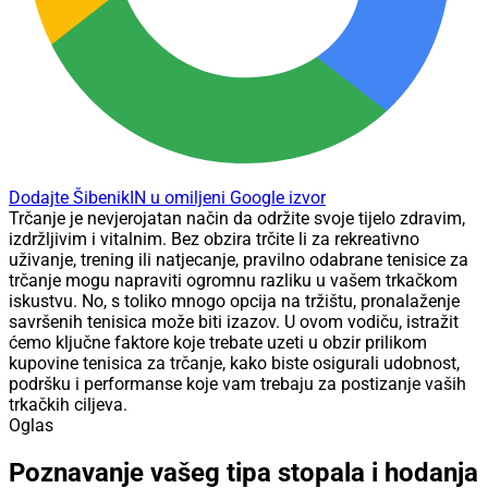
Dodajte ŠibenikIN u omiljeni Google izvor
Trčanje je nevjerojatan način da održite svoje tijelo zdravim,
izdržljivim i vitalnim. Bez obzira trčite li za rekreativno
uživanje, trening ili natjecanje, pravilno odabrane tenisice za
trčanje mogu napraviti ogromnu razliku u vašem trkačkom
iskustvu. No, s toliko mnogo opcija na tržištu, pronalaženje
savršenih tenisica može biti izazov. U ovom vodiču, istražit
ćemo ključne faktore koje trebate uzeti u obzir prilikom
kupovine tenisica za trčanje, kako biste osigurali udobnost,
podršku i performanse koje vam trebaju za postizanje vaših
trkačkih ciljeva.
Oglas
Poznavanje vašeg tipa stopala i hodanja