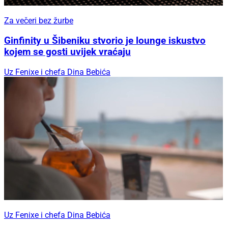
Za večeri bez žurbe
Ginfinity u Šibeniku stvorio je lounge iskustvo
kojem se gosti uvijek vraćaju
Uz Fenixe i chefa Dina Bebića
Uz Fenixe i chefa Dina Bebića