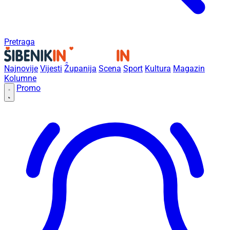
Pretraga
Najnovije
Vijesti
Županija
Scena
Sport
Kultura
Magazin
Kolumne
Promo