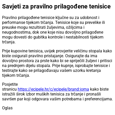
Savjeti za pravilno prilagođene tenisice
Pravilno prilagođene tenisice ključne su za udobnost i
performanse tijekom trčanja. Tenisice koje su prevelike ili
preuske mogu rezultirati žuljevima, ožiljcima i
neugodnostima, dok one koje nisu dovoljno prilagođene
mogu dovesti do gubitka kontrole i nestabilnosti tijekom
trčanja.
Prije kupovine tenisica, uvijek provjerite veličinu stopala kako
biste osigurali pravilno pristajanje. Osigurajte da ima
dovoljno prostora za prste kako bi se spriječili žuljevi i pritisci
na prednjem dijelu stopala. Prije kupnje, isprobajte tenisice i
testirajte kako se prilagođavaju vašem uzorku kretanja
tijekom trčanja.
Posjetite
stranicu
https://ecipele.hr/c/ecipele/brand:joma
kako biste
istražili širok izbor muških tenisica za trčanje i pronašli
savršen par koji odgovara vašim potrebama i preferencijama.
Oglas