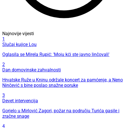
Najnovije vijesti
1
Slučaj kujice Lou
Oglasila se Mirela Rupić: 'Moju kći ste javno linčovali'
2
Dan domovinske zahvalnosti
Hrvatske Ruže u Kninu održale koncert za pamćenje, a Neno
Ninčević s bine poslao snažne poruke
3
Devet intervencija
Gorjelo u Mirlović Zagori, požar na području Turića gasile i
zračne snage
4