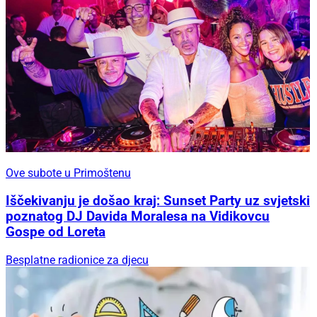
Ove subote u Primoštenu
Iščekivanju je došao kraj: Sunset Party uz svjetski
poznatog DJ Davida Moralesa na Vidikovcu
Gospe od Loreta
Besplatne radionice za djecu