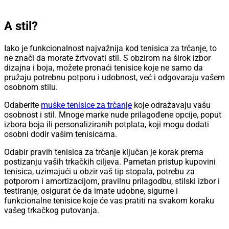
A stil?
Iako je funkcionalnost najvažnija kod tenisica za trčanje, to
ne znači da morate žrtvovati stil. S obzirom na širok izbor
dizajna i boja, možete pronaći tenisice koje ne samo da
pružaju potrebnu potporu i udobnost, već i odgovaraju vašem
osobnom stilu.
Odaberite
muške tenisice za trčanje
koje odražavaju vašu
osobnost i stil. Mnoge marke nude prilagođene opcije, poput
izbora boja ili personaliziranih potplata, koji mogu dodati
osobni dodir vašim tenisicama.
Odabir pravih tenisica za trčanje ključan je korak prema
postizanju vaših trkačkih ciljeva. Pametan pristup kupovini
tenisica, uzimajući u obzir vaš tip stopala, potrebu za
potporom i amortizacijom, pravilnu prilagodbu, stilski izbor i
testiranje, osigurat će da imate udobne, sigurne i
funkcionalne tenisice koje će vas pratiti na svakom koraku
vašeg trkačkog putovanja.