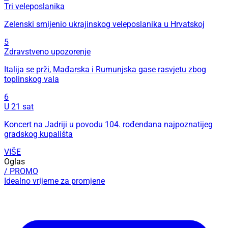
Tri veleposlanika
Zelenski smijenio ukrajinskog veleposlanika u Hrvatskoj
5
Zdravstveno upozorenje
Italija se prži, Mađarska i Rumunjska gase rasvjetu zbog
toplinskog vala
6
U 21 sat
Koncert na Jadriji u povodu 104. rođendana najpoznatijeg
gradskog kupališta
VIŠE
Oglas
/ PROMO
Idealno vrijeme za promjene