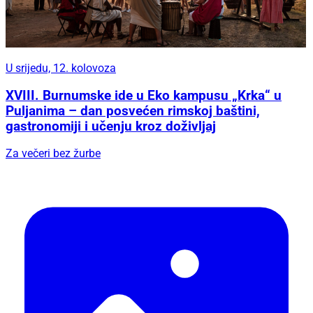
U srijedu, 12. kolovoza
XVIII. Burnumske ide u Eko kampusu „Krka“ u
Puljanima – dan posvećen rimskoj baštini,
gastronomiji i učenju kroz doživljaj
Za večeri bez žurbe