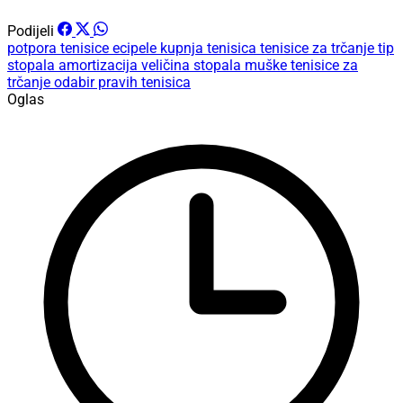
Podijeli
potpora
tenisice
ecipele
kupnja tenisica
tenisice za trčanje
tip
stopala
amortizacija
veličina stopala
muške tenisice za
trčanje
odabir pravih tenisica
Oglas