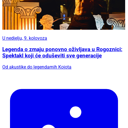
U nedjelju, 9. kolovoza
Legenda o zmaju ponovno oživljava u Rogoznici:
Spektakl koji će oduševiti sve generacije
Od akustike do legendarnih Kojota